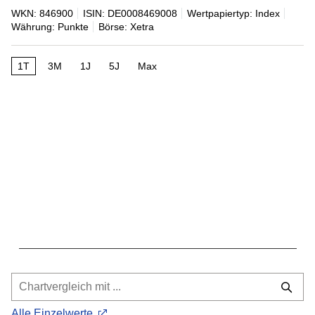
WKN: 846900
ISIN: DE0008469008
Wertpapiertyp: Index
Währung: Punkte
Börse: Xetra
1T
3M
1J
5J
Max
Alle Einzelwerte