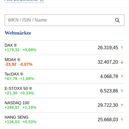
Weltmärkte
DAX ®
26.319,45
+179,32
+0,69%
MDAX ®
32.407,20
-23,92
-0,07%
TecDAX ®
4.068,78
+67,79
+1,69%
E-STOXX 50 ®
6.523,86
+21,30
+0,33%
NASDAQ 100
29.722,30
+348,97
+1,19%
HANG SENG
25.668,03
+136,03
+0,53%