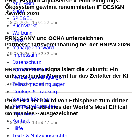
PRN: Beatbot AquaSense X Poolreinigungs-
Abo HBm
Ökosystem gewinnt renommierten iF DESIGN
Shop
AWARD 2026
SPIEGEL
- 19.03.2026, 15:01:32 Uhr
BuchMarkt
Werbung
PRN: SANY und OCHA unterzeichnen
Jobs
Partnerschaftsvereinbarung bei der HNPW 2026
manage › forward
- 19.03.2026, 14:52:32 Uhr
Impressum
Datenschutz
Barrierefreiheit
PRN: AWE2026 signalisiert die Zukunft: Ein
entscheidender Moment für das Zeitalter der KI
Nutzungsbedingungen
Teilnahmebedingungen
- 19.03.2026, 14:16:17 Uhr
Cookies & Tracking
Vertrag kündigen
PRN: HCLTech wird von Ethisphere zum dritten
Vertrag widerrufen
Mal in Folge als eines der World's Most Ethical
Über uns
Companies® ausgezeichnet
Kontakt
- 19.03.2026, 13:59:47 Uhr
Hilfe
Text- & Nutzungsrechte