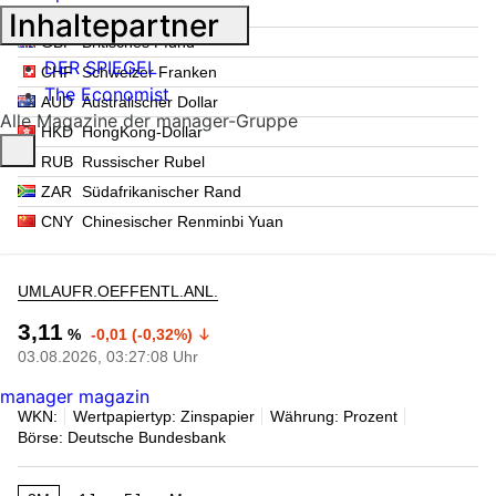
JPY
Japanischer Yen
Inhaltepartner
GBP
Britisches Pfund
DER SPIEGEL
CHF
Schweizer Franken
The Economist
AUD
Australischer Dollar
Alle Magazine der manager-Gruppe
HKD
HongKong-Dollar
RUB
Russischer Rubel
ZAR
Südafrikanischer Rand
CNY
Chinesischer Renminbi Yuan
UMLAUFR.OEFFENTL.ANL.
3,11
%
-0,01 (-0,32%)
03.08.2026, 03:27:08 Uhr
manager magazin
WKN:
Wertpapiertyp: Zinspapier
Währung: Prozent
Börse: Deutsche Bundesbank