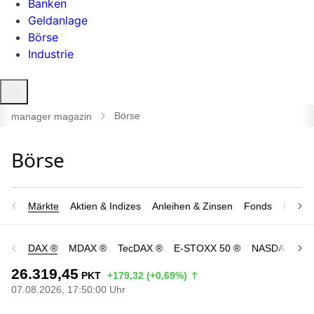
Banken
Geldanlage
Börse
Industrie
Suche
öffnen
Börse
manager magazin
Märkte
Aktien & Indizes
Anleihen & Zinsen
Fonds
Rohsto
DAX ®
MDAX ®
TecDAX ®
E-STOXX 50 ®
NASDAQ 100
26.319,45
PKT
+179,32 (+0,69%)
07.08.2026, 17:50:00 Uhr