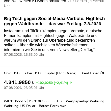
vom weltweiten KI-Boom profitieren.
- 07.08.2026, 17:32:00
Uhr
Big Tech gegen Social-Media-Verbote, Hightech
gegen Waldbrände – das war Freitag, 7.8.2026
Instagram und TikTok kämpfen gegen Verbote, deutsche
Firmen kämpfen mit Hightech gegen Waldbrände und
warum wir den Drang zur Überarbeitung bekämpfen
sollten – über die wichtigsten Wirtschaftsthemen
informieren wir Sie in unserem Newsletter „Der Tag“.
-
07.08.2026, 16:53:00 Uhr
Gold USD
Silber USD
Kupfer (High Grade)
Brent Dated Öl
4.341,9850
$
+102,0250 (+2,41%)
07.08.2026, 23:05:01 Uhr
WKN: 965515
ISIN: XC0009655157
Wertpapiertyp: Währung
Währung: US-Dollar
Börse: Forex vwd