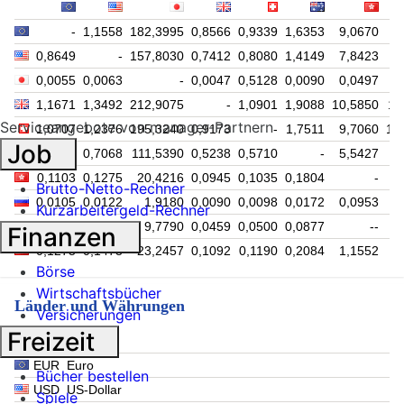
-
1,1558
182,3995
0,8566
0,9339
1,6353
9,0670
9
0,8649
-
157,8030
0,7412
0,8080
1,4149
7,8423
8
0,0055
0,0063
-
0,0047
0,5128
0,0090
0,0497
1,1671
1,3492
212,9075
-
1,0901
1,9088
10,5850
11
Serviceangebote von manager-Partnern
1,0707
1,2376
195,3240
0,9173
-
1,7511
9,7060
10
Job
0,6115
0,7068
111,5390
0,5238
0,5710
-
5,5427
5
0,1103
0,1275
20,4216
0,0945
0,1035
0,1804
-
1
Brutto-Netto-Rechner
0,0105
0,0122
1,9180
0,0090
0,0098
0,0172
0,0953
Kurzarbeitergeld-Rechner
0,0536
0,0620
9,7790
0,0459
0,0500
0,0877
--
Finanzen
0,1275
0,1473
23,2457
0,1092
0,1190
0,2084
1,1552
1
Börse
Wirtschaftsbücher
Länder und Währungen
Versicherungen
Freizeit
EUR
Euro
Bücher bestellen
USD
US-Dollar
Spiele