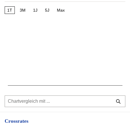
1T
3M
1J
5J
Max
Crossrates