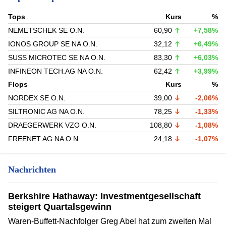
Tops
Kurs
%
NEMETSCHEK SE O.N.
60,90
+7,58%
IONOS GROUP SE NA O.N.
32,12
+6,49%
SUSS MICROTEC SE NA O.N.
83,30
+6,03%
INFINEON TECH.AG NA O.N.
62,42
+3,99%
Flops
Kurs
%
NORDEX SE O.N.
39,00
-2,06%
SILTRONIC AG NA O.N.
78,25
-1,33%
DRAEGERWERK VZO O.N.
108,80
-1,08%
FREENET AG NA O.N.
24,18
-1,07%
Nachrichten
Berkshire Hathaway: Investmentgesellschaft
steigert Quartalsgewinn
Waren-Buffett-Nachfolger Greg Abel hat zum zweiten Mal