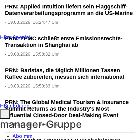
PRN: Applied Intuition liefert sein Flaggschiff-
Datenverarbeitungsprogramm an die US-Marine
- 19.03.2026, 16:24:47 Uhr
HBm Spezial
PRN: ZPMC schließt erste Emissionsrechte-
Transaktion in Shanghai ab
- 19.03.2026, 15:58:32 Uhr
PRN: Baristas, die täglich Millionen Tassen
Kaffee zubereiten, messen sich international
- 19.03.2026, 15:50:33 Uhr
PRN: The Global Medical Tourism & Insurance
HBm Edition
Summit Returns as the Industry's Most
Influential Closed-Door Deal-Making Event
manager-Gruppe
- 19.03.2026, 15:10:17 Uhr
Abo mm