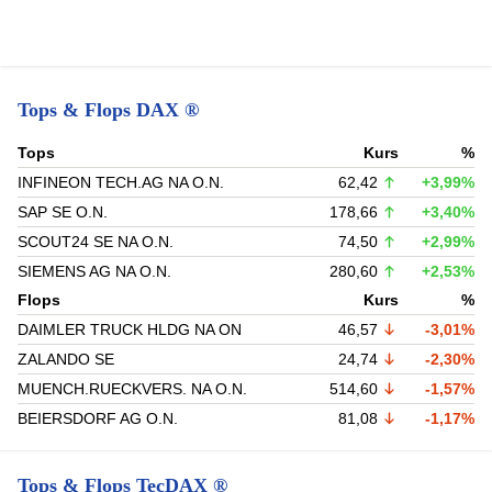
Tops & Flops DAX ®
Tops
Kurs
%
INFINEON TECH.AG NA O.N.
62,42
+3,99%
SAP SE O.N.
178,66
+3,40%
SCOUT24 SE NA O.N.
74,50
+2,99%
SIEMENS AG NA O.N.
280,60
+2,53%
Flops
Kurs
%
DAIMLER TRUCK HLDG NA ON
46,57
-3,01%
ZALANDO SE
24,74
-2,30%
MUENCH.RUECKVERS. NA O.N.
514,60
-1,57%
BEIERSDORF AG O.N.
81,08
-1,17%
Tops & Flops TecDAX ®