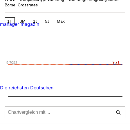
Börse: Crossrates
1T
3M
1J
5J
Max
manager magazin
9,71
9,71
9,7052
Die reichsten Deutschen