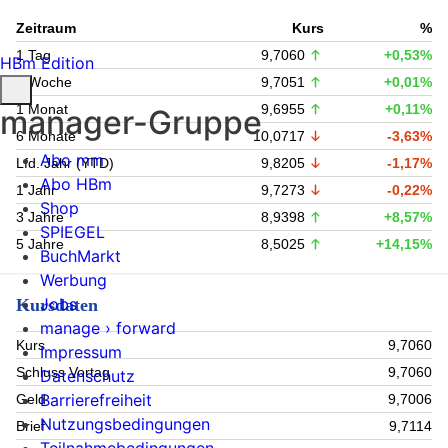
Zeitraum
Kurs
%
1 Tag
9,7060
+0,53%
HBm Edition
1 Woche
9,7051
+0,01%
1 Monat
9,6955
+0,11%
manager-Gruppe
6 Monate
10,0717
-3,63%
Abo mm
Lfd. Jahr (YTD)
9,8205
-1,17%
Abo HBm
1 Jahr
9,7273
-0,22%
Shop
3 Jahre
8,9398
+8,57%
SPIEGEL
5 Jahre
8,5025
+14,15%
BuchMarkt
Werbung
Jobs
Kursdaten
manage › forward
Kurs
9,7060
Impressum
Schluss Vortag
9,7060
Datenschutz
Barrierefreiheit
Geld
9,7006
Nutzungsbedingungen
Brief
9,7114