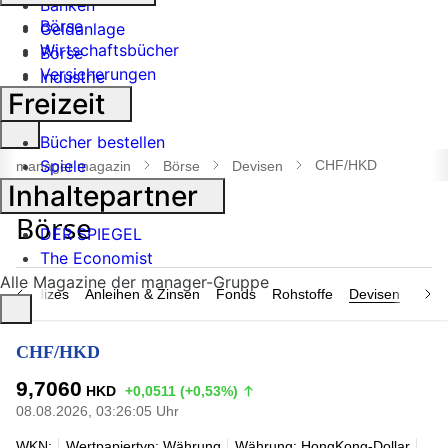
Banken
Börse
Geldanlage
Wirtschaftsbücher
Börse
Versicherungen
Industrie
Freizeit
Suche
Bücher bestellen
öffnen
Spiele
CHF/HKD
manager magazin
Börse
Devisen
Inhaltepartner
DER SPIEGEL
The Economist
Alle Magazine der manager-Gruppe
n & Indizes
Anleihen & Zinsen
Fonds
Rohstoffe
Devisen
Nach
CHF/HKD
9,7060
HKD
+0,0511 (+0,53%)
08.08.2026, 03:26:05 Uhr
WKN:
Wertpapiertyp: Währung
Währung: HongKong-Dollar