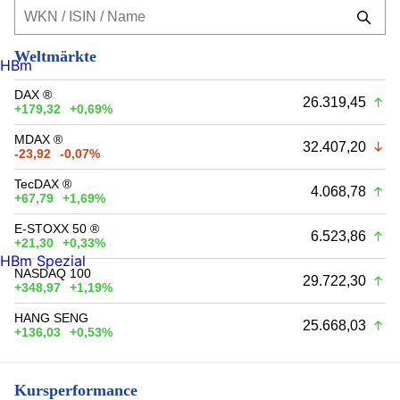
Weltmärkte
HBm
DAX ®
26.319,45
+179,32
+0,69%
MDAX ®
32.407,20
-23,92
-0,07%
TecDAX ®
4.068,78
+67,79
+1,69%
E-STOXX 50 ®
6.523,86
+21,30
+0,33%
HBm Spezial
NASDAQ 100
29.722,30
+348,97
+1,19%
HANG SENG
25.668,03
+136,03
+0,53%
Kursperformance