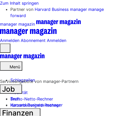
Zum Inhalt springen
Partner von
Harvard Business manager
manage
forward
manager magazin
Anmelden
Abonnement
Anmelden
Menü
öffnen
Menü
Schlagzeilen
Serviceangebote von manager-Partnern
Job
Mobilität
Tech
Brutto-Netto-Rechner
Harvard Business manager
Kurzarbeitergeld-Rechner
Finanzen
Handel