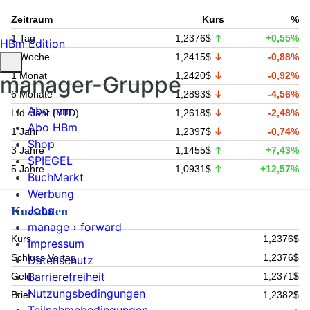
Zeitraum
Kurs
%
1 Tag
1,2376$
+0,55%
HBm Edition
1 Woche
1,2415$
-0,88%
1 Monat
1,2420$
-0,92%
manager-Gruppe
6 Monate
1,2893$
-4,56%
Abo mm
Lfd. Jahr (YTD)
1,2618$
-2,48%
Abo HBm
1 Jahr
1,2397$
-0,74%
Shop
3 Jahre
1,1455$
+7,43%
SPIEGEL
5 Jahre
1,0931$
+12,57%
BuchMarkt
Werbung
Jobs
Kursdaten
manage › forward
Kurs
1,2376$
Impressum
Schluss Vortag
1,2376$
Datenschutz
Barrierefreiheit
Geld
1,2371$
Nutzungsbedingungen
Brief
1,2382$