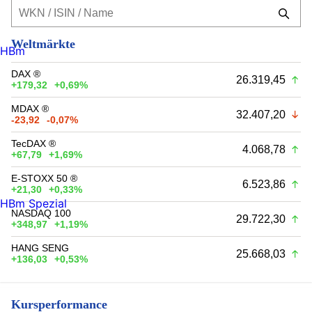
Weltmärkte
HBm
DAX ®
26.319,45
+179,32
+0,69%
MDAX ®
32.407,20
-23,92
-0,07%
TecDAX ®
4.068,78
+67,79
+1,69%
E-STOXX 50 ®
6.523,86
+21,30
+0,33%
HBm Spezial
NASDAQ 100
29.722,30
+348,97
+1,19%
HANG SENG
25.668,03
+136,03
+0,53%
Kursperformance