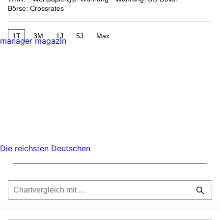
Börse: Crossrates
1T
3M
1J
5J
Max
manager magazin
Die reichsten Deutschen