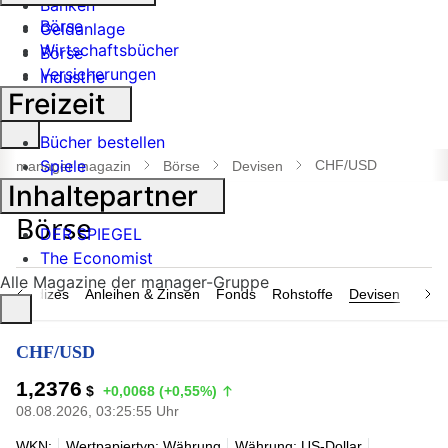
Banken
Börse
Geldanlage
Wirtschaftsbücher
Börse
Versicherungen
Industrie
Freizeit
Suche
Bücher bestellen
öffnen
Spiele
CHF/USD
manager magazin
Börse
Devisen
Inhaltepartner
DER SPIEGEL
The Economist
Alle Magazine der manager-Gruppe
n & Indizes
Anleihen & Zinsen
Fonds
Rohstoffe
Devisen
Nach
CHF/USD
1,2376
$
+0,0068 (+0,55%)
08.08.2026, 03:25:55 Uhr
WKN:
Wertpapiertyp: Währung
Währung: US-Dollar