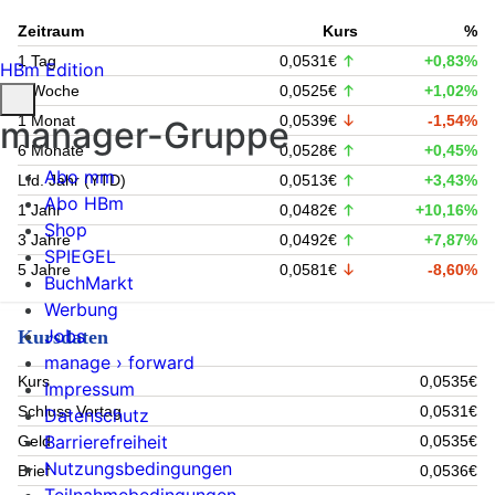
Zeitraum
Kurs
%
1 Tag
0,0531€
+0,83%
HBm Edition
1 Woche
0,0525€
+1,02%
1 Monat
0,0539€
-1,54%
manager-Gruppe
6 Monate
0,0528€
+0,45%
Abo mm
Lfd. Jahr (YTD)
0,0513€
+3,43%
Abo HBm
1 Jahr
0,0482€
+10,16%
Shop
3 Jahre
0,0492€
+7,87%
SPIEGEL
5 Jahre
0,0581€
-8,60%
BuchMarkt
Werbung
Jobs
Kursdaten
manage › forward
Kurs
0,0535€
Impressum
Schluss Vortag
0,0531€
Datenschutz
Barrierefreiheit
Geld
0,0535€
Nutzungsbedingungen
Brief
0,0536€