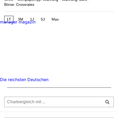
Börse: Crossrates
1T
3M
1J
5J
Max
manager magazin
Die reichsten Deutschen