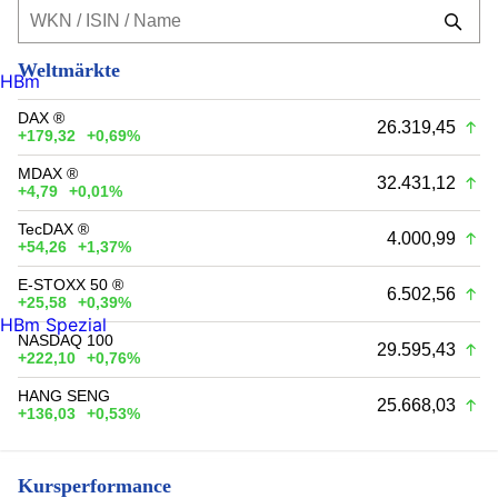
Weltmärkte
HBm
DAX ®
26.319,45
+179,32
+0,69%
MDAX ®
32.431,12
+4,79
+0,01%
TecDAX ®
4.000,99
+54,26
+1,37%
E-STOXX 50 ®
6.502,56
+25,58
+0,39%
HBm Spezial
NASDAQ 100
29.595,43
+222,10
+0,76%
HANG SENG
25.668,03
+136,03
+0,53%
Kursperformance