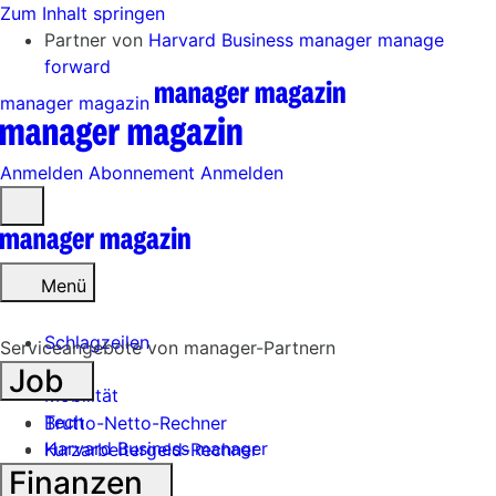
Zum Inhalt springen
Partner von
Harvard Business manager
manage
forward
manager magazin
Anmelden
Abonnement
Anmelden
Menü
öffnen
Menü
Schlagzeilen
Serviceangebote von manager-Partnern
Job
Mobilität
Tech
Brutto-Netto-Rechner
Harvard Business manager
Kurzarbeitergeld-Rechner
Finanzen
Handel