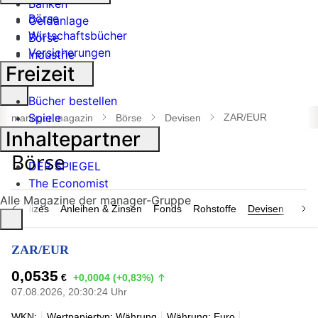
Banken
Börse
Geldanlage
Wirtschaftsbücher
Börse
Versicherungen
Industrie
Freizeit
Suche
Bücher bestellen
öffnen
Spiele
ZAR/EUR
manager magazin
Börse
Devisen
Inhaltepartner
DER SPIEGEL
The Economist
Alle Magazine der manager-Gruppe
n & Indizes
Anleihen & Zinsen
Fonds
Rohstoffe
Devisen
Nach
ZAR/EUR
0,0535
€
+0,0004 (+0,83%)
07.08.2026, 20:30:24 Uhr
WKN:
Wertpapiertyp: Währung
Währung: Euro