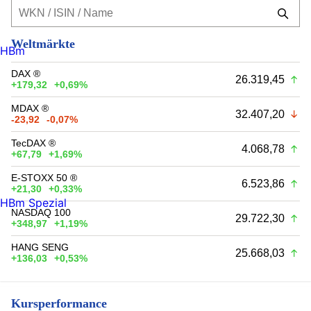
Weltmärkte
HBm
DAX ®
26.319,45
+179,32
+0,69%
MDAX ®
32.407,20
-23,92
-0,07%
TecDAX ®
4.068,78
+67,79
+1,69%
E-STOXX 50 ®
6.523,86
+21,30
+0,33%
HBm Spezial
NASDAQ 100
29.722,30
+348,97
+1,19%
HANG SENG
25.668,03
+136,03
+0,53%
Kursperformance