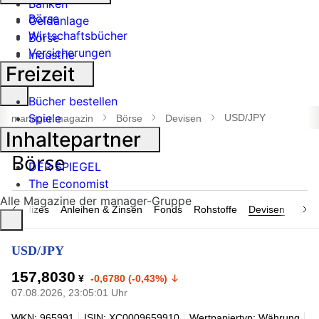
Banken
Börse
Geldanlage
Wirtschaftsbücher
Börse
Versicherungen
Industrie
Freizeit
Suche
Bücher bestellen
öffnen
Spiele
USD/JPY
manager magazin
Börse
Devisen
Inhaltepartner
DER SPIEGEL
The Economist
Alle Magazine der manager-Gruppe
n & Indizes
Anleihen & Zinsen
Fonds
Rohstoffe
Devisen
Nach
USD/JPY
157,8030
¥
-0,6780 (-0,43%)
07.08.2026, 23:05:01 Uhr
WKN: 965991
ISIN: XC0009659910
Wertpapiertyp: Währung