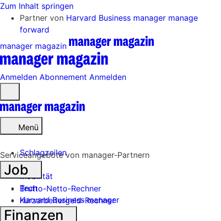
Zum Inhalt springen
Partner von
Harvard Business manager
manage
forward
manager magazin
Anmelden
Abonnement
Anmelden
Menü
öffnen
Menü
Schlagzeilen
Serviceangebote von manager-Partnern
Job
Mobilität
Tech
Brutto-Netto-Rechner
Harvard Business manager
Kurzarbeitergeld-Rechner
Finanzen
Handel