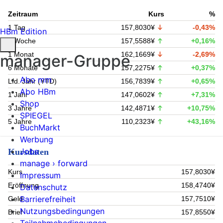
Zeitraum
Kurs
%
1 Tag
157,8030¥
-0,43%
HBm Edition
1 Woche
157,5588¥
+0,16%
1 Monat
162,1669¥
-2,69%
manager-Gruppe
6 Monate
157,2275¥
+0,37%
Abo mm
Lfd. Jahr (YTD)
156,7839¥
+0,65%
Abo HBm
1 Jahr
147,0602¥
+7,31%
Shop
3 Jahre
142,4871¥
+10,75%
SPIEGEL
5 Jahre
110,2323¥
+43,16%
BuchMarkt
Werbung
Jobs
Kursdaten
manage › forward
Kurs
157,8030¥
Impressum
Eröffnung
158,4740¥
Datenschutz
Barrierefreiheit
Geld
157,7510¥
Nutzungsbedingungen
Brief
157,8550¥