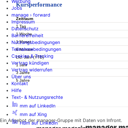
Werbung
Kursperformance
Jobs
manage › forward
Zeitraum
Impressum
1 Tag
Datenschutz
1 Woche
Barrierefreiheit
1 Monat
Nutzungsbedingungen
Teilnahmebedingungen
6 Monate
Cookies & Tracking
Lfd. Jahr (YTD)
Vertrag kündigen
1 Jahr
Vertrag widerrufen
3 Jahre
Über uns
5 Jahre
Kontakt
Hilfe
Text- & Nutzungsrechte
mm auf LinkedIn
mm auf Xing
Ein Angebot der manager-Gruppe mit Daten von Infront.
HBm auf LinkedIn