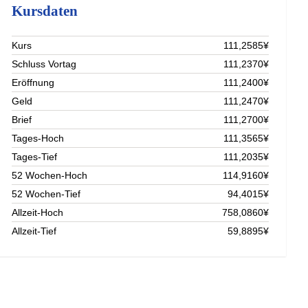
Kursdaten
Kurs
111,2585¥
Schluss Vortag
111,2370¥
Eröffnung
111,2400¥
Geld
111,2470¥
Brief
111,2700¥
Tages-Hoch
111,3565¥
Tages-Tief
111,2035¥
52 Wochen-Hoch
114,9160¥
52 Wochen-Tief
94,4015¥
Allzeit-Hoch
758,0860¥
Allzeit-Tief
59,8895¥