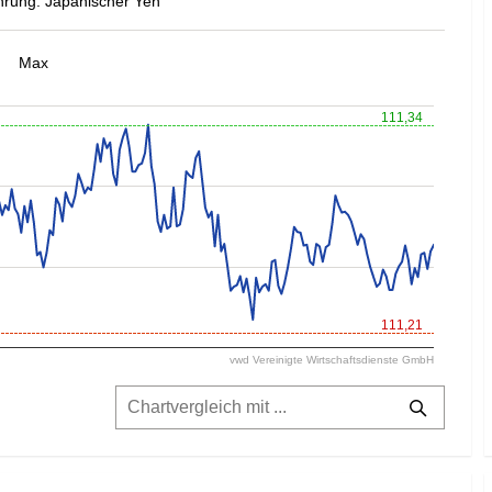
rung: Japanischer Yen
Max
111,34
111,21
vwd Vereinigte Wirtschaftsdienste GmbH