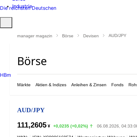
Industrie
Die reichsten Deutschen
Suche
öffnen
AUD/JPY
manager magazin
Börse
Devisen
HBm
Märkte
Aktien & Indizes
Anleihen & Zinsen
Fonds
Rohs
AUD/JPY
111,2605
¥
+0,0235 (+0,02%)
06.08.2026, 04:33:0