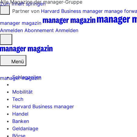
Alle Magazine der manager-Gruppe
Zum Inhalt springen
Partner von
Harvard Business manager
manage forw
manager magazin
Anmelden
Abonnement
Anmelden
Menü
öffnen
Menü
Schlagzeilen
manager magazin
Mobilität
Tech
Harvard Business manager
Handel
Banken
Geldanlage
Börse