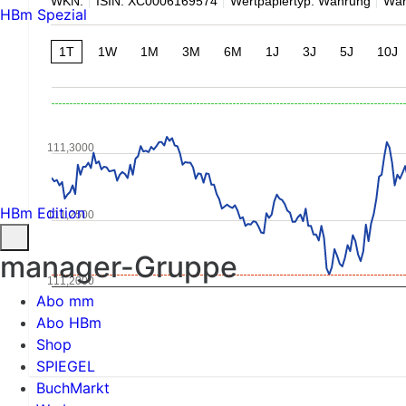
WKN:
ISIN: XC0006169574
Wertpapiertyp: Währung
Wäh
HBm Spezial
1T
1W
1M
3M
6M
1J
3J
5J
10J
111,3000
HBm Edition
111,2500
manager-Gruppe
111,2000
Abo mm
Abo HBm
Shop
SPIEGEL
BuchMarkt