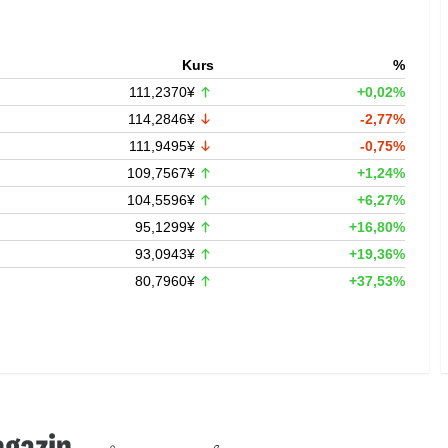
Kurs
%
111,2370¥
+0,02%
114,2846¥
-2,77%
111,9495¥
-0,75%
109,7567¥
+1,24%
104,5596¥
+6,27%
95,1299¥
+16,80%
93,0943¥
+19,36%
80,7960¥
+37,53%