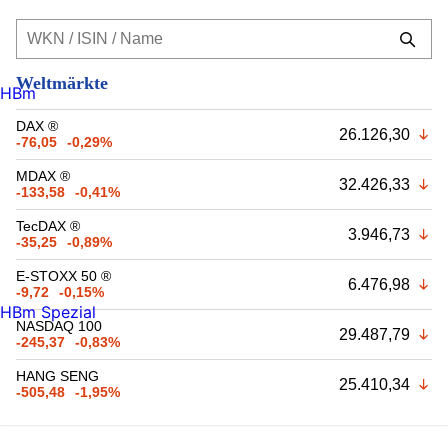
Weltmärkte
HBm
DAX ®
26.126,30
-76,05
-0,29%
MDAX ®
32.426,33
-133,58
-0,41%
TecDAX ®
3.946,73
-35,25
-0,89%
E-STOXX 50 ®
6.476,98
-9,72
-0,15%
HBm Spezial
NASDAQ 100
29.487,79
-245,37
-0,83%
HANG SENG
25.410,34
-505,48
-1,95%