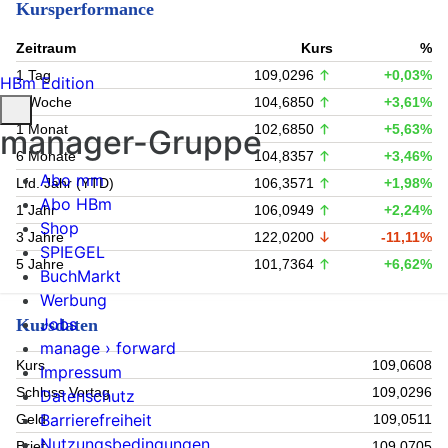
Kursperformance
Zeitraum
Kurs
%
1 Tag
109,0296
+0,03%
HBm Edition
1 Woche
104,6850
+3,61%
1 Monat
102,6850
+5,63%
manager-Gruppe
6 Monate
104,8357
+3,46%
Abo mm
Lfd. Jahr (YTD)
106,3571
+1,98%
Abo HBm
1 Jahr
106,0949
+2,24%
Shop
3 Jahre
122,0200
-11,11%
SPIEGEL
5 Jahre
101,7364
+6,62%
BuchMarkt
Werbung
Jobs
Kursdaten
manage › forward
Kurs
109,0608
Impressum
Schluss Vortag
109,0296
Datenschutz
Barrierefreiheit
Geld
109,0511
Nutzungsbedingungen
Brief
109,0705