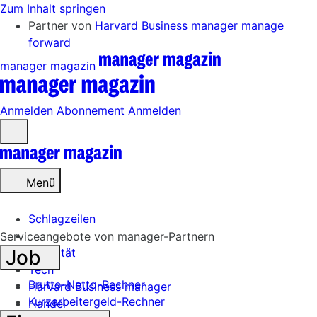
Zum Inhalt springen
Partner von
Harvard Business manager
manage
forward
manager magazin
Anmelden
Abonnement
Anmelden
Menü
öffnen
Menü
Schlagzeilen
Serviceangebote von manager-Partnern
Job
Mobilität
Tech
Brutto-Netto-Rechner
Harvard Business manager
Kurzarbeitergeld-Rechner
Handel