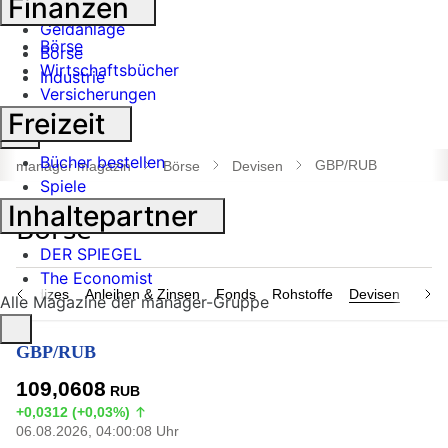
Finanzen
Banken
Geldanlage
Börse
Börse
Wirtschaftsbücher
Industrie
Versicherungen
Freizeit
Suche
öffnen
Bücher bestellen
GBP/RUB
manager magazin
Börse
Devisen
Spiele
Inhaltepartner
DER SPIEGEL
The Economist
n & Indizes
Anleihen & Zinsen
Fonds
Rohstoffe
Devisen
Nach
Alle Magazine der manager-Gruppe
GBP/RUB
109,0608
RUB
+0,0312 (+0,03%)
06.08.2026, 04:00:08 Uhr