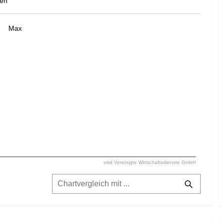
ken
Max
vwd Vereinigte Wirtschaftsdienste GmbH