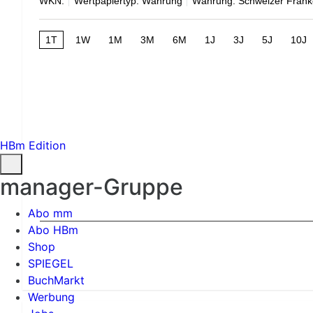
WKN:
Wertpapiertyp: Währung
Währung: Schweizer Fran
1T
1W
1M
3M
6M
1J
3J
5J
10J
HBm Edition
manager-Gruppe
Abo mm
Abo HBm
Shop
SPIEGEL
BuchMarkt
Werbung