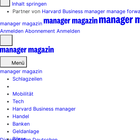
Zum Inhalt springen
Partner von
Harvard Business manager
manage forw
manager magazin
Anmelden
Abonnement
Anmelden
Menü
öffnen
Menü
manager magazin
Schlagzeilen
Mobilität
Tech
Harvard Business manager
Handel
Banken
Geldanlage
Börse
Die reichsten Deutschen