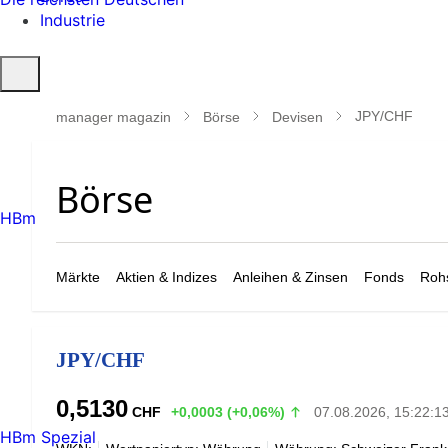
Industrie
Suche
öffnen
JPY/CHF
manager magazin
Börse
Devisen
HBm
Märkte
Aktien & Indizes
Anleihen & Zinsen
Fonds
Rohs
JPY/CHF
0,5130
CHF
+0,0003 (+0,06%)
07.08.2026, 15:22:1
HBm Spezial