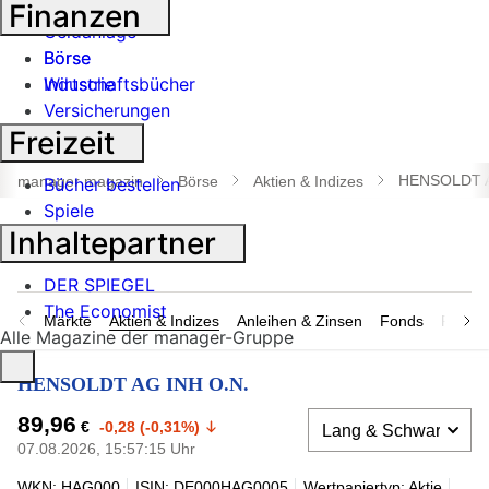
Banken
Finanzen
Geldanlage
Börse
Börse
Industrie
Wirtschaftsbücher
Versicherungen
Freizeit
Suche
öffnen
HENSOLDT A
manager magazin
Börse
Aktien & Indizes
Bücher bestellen
Spiele
Inhaltepartner
DER SPIEGEL
The Economist
Märkte
Aktien & Indizes
Anleihen & Zinsen
Fonds
Rohsto
Alle Magazine der manager-Gruppe
HENSOLDT AG INH O.N.
89,96
€
-0,28 (-0,31%)
07.08.2026, 15:57:15 Uhr
WKN: HAG000
ISIN: DE000HAG0005
Wertpapiertyp: Aktie