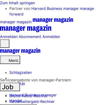
Zum Inhalt springen
Partner von
Harvard Business manager
manage
forward
manager magazin
Anmelden
Abonnement
Anmelden
Menü
öffnen
Menü
Schlagzeilen
Serviceangebote von manager-Partnern
Mobilität
Job
Tech
Harvard Business manager
Brutto-Netto-Rechner
Handel
Kurzarbeitergeld-Rechner