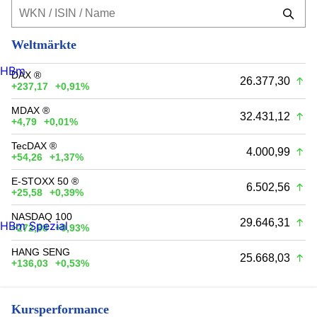
Weltmärkte
HBm
DAX ®
26.377,30
+237,17
+0,91%
MDAX ®
32.431,12
+4,79
+0,01%
TecDAX ®
4.000,99
+54,26
+1,37%
E-STOXX 50 ®
6.502,56
+25,58
+0,39%
NASDAQ 100
29.646,31
HBm Spezial
+272,98
+0,93%
HANG SENG
25.668,03
+136,03
+0,53%
Kursperformance