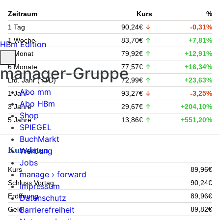
Zeitraum
Kurs
%
1 Tag
90,24€
-0,31%
1 Woche
83,70€
+7,81%
HBm Edition
1 Monat
79,92€
+12,91%
6 Monate
77,57€
+16,34%
manager-Gruppe
Lfd. Jahr (YTD)
72,99€
+23,63%
Abo mm
1 Jahr
93,27€
-3,25%
Abo HBm
3 Jahre
29,67€
+204,10%
Shop
5 Jahre
13,86€
+551,20%
SPIEGEL
BuchMarkt
Kursdaten
Werbung
Jobs
Kurs
89,96€
manage › forward
Schluss Vortag
90,24€
Impressum
Eröffnung
89,96€
Datenschutz
Barrierefreiheit
Geld
89,82€