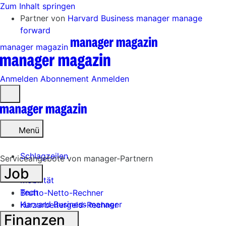
Zum Inhalt springen
Partner von
Harvard Business manager
manage
forward
manager magazin
Anmelden
Abonnement
Anmelden
Menü
öffnen
Menü
Schlagzeilen
Serviceangebote von manager-Partnern
Job
Mobilität
Tech
Brutto-Netto-Rechner
Harvard Business manager
Kurzarbeitergeld-Rechner
Finanzen
Handel