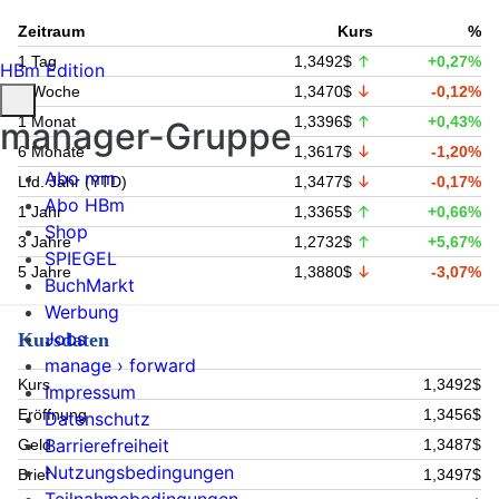
Zeitraum
Kurs
%
1 Tag
1,3492$
+0,27%
HBm Edition
1 Woche
1,3470$
-0,12%
1 Monat
1,3396$
+0,43%
manager-Gruppe
6 Monate
1,3617$
-1,20%
Abo mm
Lfd. Jahr (YTD)
1,3477$
-0,17%
Abo HBm
1 Jahr
1,3365$
+0,66%
Shop
3 Jahre
1,2732$
+5,67%
SPIEGEL
5 Jahre
1,3880$
-3,07%
BuchMarkt
Werbung
Jobs
Kursdaten
manage › forward
Kurs
1,3492$
Impressum
Eröffnung
1,3456$
Datenschutz
Barrierefreiheit
Geld
1,3487$
Nutzungsbedingungen
Brief
1,3497$