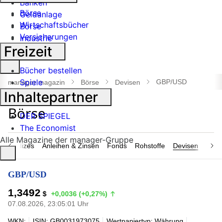
Banken
Börse
Geldanlage
Wirtschaftsbücher
Börse
Versicherungen
Industrie
Freizeit
Suche
Bücher bestellen
öffnen
Spiele
GBP/USD
manager magazin
Börse
Devisen
Inhaltepartner
DER SPIEGEL
The Economist
Alle Magazine der manager-Gruppe
n & Indizes
Anleihen & Zinsen
Fonds
Rohstoffe
Devisen
Nach
GBP/USD
1,3492
$
+0,0036 (+0,27%)
07.08.2026, 23:05:01 Uhr
WKN:
ISIN: GB0031973075
Wertpapiertyp: Währung