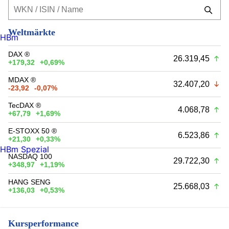
Weltmärkte
HBm
DAX ®
26.319,45
+179,32
+0,69%
MDAX ®
32.407,20
-23,92
-0,07%
TecDAX ®
4.068,78
+67,79
+1,69%
E-STOXX 50 ®
6.523,86
+21,30
+0,33%
HBm Spezial
NASDAQ 100
29.722,30
+348,97
+1,19%
HANG SENG
25.668,03
+136,03
+0,53%
Kursperformance