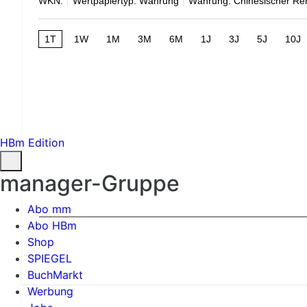
WKN:
Wertpapiertyp: Währung
Währung: Chinesischer Re
1T
1W
1M
3M
6M
1J
3J
5J
10J
HBm Edition
manager-Gruppe
Abo mm
Abo HBm
Shop
SPIEGEL
BuchMarkt
Werbung