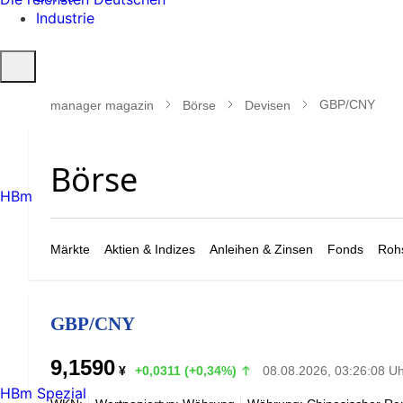
Industrie
Suche
öffnen
GBP/CNY
manager magazin
Börse
Devisen
HBm
Märkte
Aktien & Indizes
Anleihen & Zinsen
Fonds
Rohs
GBP/CNY
9,1590
¥
+0,0311 (+0,34%)
08.08.2026, 03:26:08 U
HBm Spezial