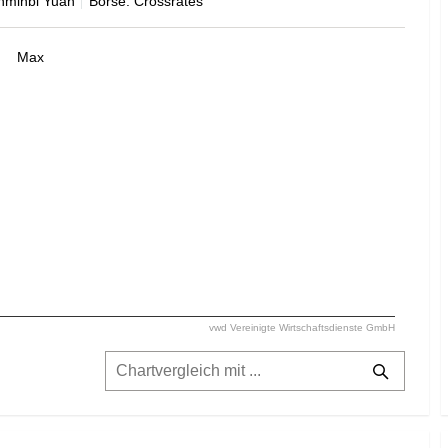
nminbi Yuan
Börse: Crossrates
Max
vwd Vereinigte Wirtschaftsdienste GmbH