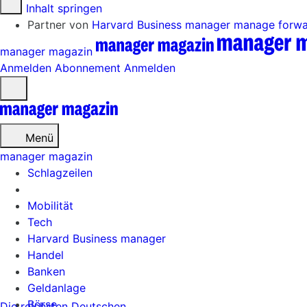
Zum Inhalt springen
Partner von
Harvard Business manager
manage forw
manager magazin
Anmelden
Abonnement
Anmelden
Menü
öffnen
Menü
manager magazin
Schlagzeilen
Mobilität
Tech
Harvard Business manager
Handel
Banken
Geldanlage
Börse
Die reichsten Deutschen