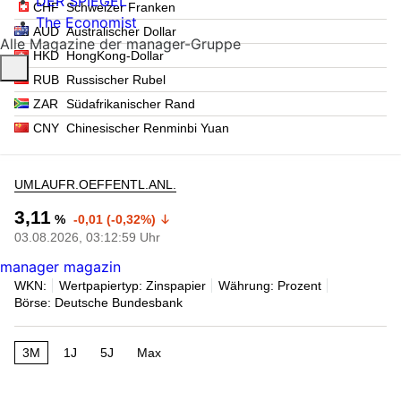
DER SPIEGEL
CHF
Schweizer Franken
The Economist
AUD
Australischer Dollar
Alle Magazine der manager-Gruppe
HKD
HongKong-Dollar
RUB
Russischer Rubel
ZAR
Südafrikanischer Rand
CNY
Chinesischer Renminbi Yuan
UMLAUFR.OEFFENTL.ANL.
3,11
%
-0,01 (-0,32%)
03.08.2026, 03:12:59 Uhr
manager magazin
WKN:
Wertpapiertyp: Zinspapier
Währung: Prozent
Börse: Deutsche Bundesbank
3M
1J
5J
Max