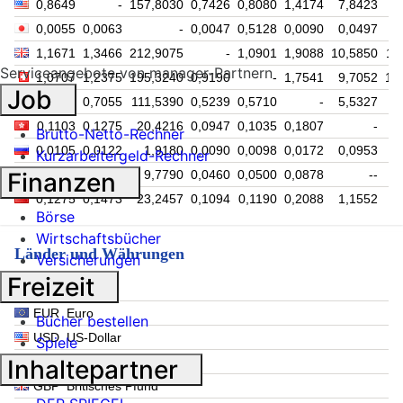
0,8649
-
157,8030
0,7426
0,8080
1,4174
7,8423
8
0,0055
0,0063
-
0,0047
0,5128
0,0090
0,0497
1,1671
1,3466
212,9075
-
1,0901
1,9088
10,5850
11
Serviceangebote von manager-Partnern
1,0707
1,2375
195,3240
0,9190
-
1,7541
9,7052
10
Job
0,6104
0,7055
111,5390
0,5239
0,5710
-
5,5327
5
0,1103
0,1275
20,4216
0,0947
0,1035
0,1807
-
1
Brutto-Netto-Rechner
0,0105
0,0122
1,9180
0,0090
0,0098
0,0172
0,0953
Kurzarbeitergeld-Rechner
Finanzen
0,0536
0,0620
9,7790
0,0460
0,0500
0,0878
--
0,1275
0,1473
23,2457
0,1094
0,1190
0,2088
1,1552
1
Börse
Wirtschaftsbücher
Länder und Währungen
Versicherungen
Freizeit
EUR
Euro
Bücher bestellen
USD
US-Dollar
Spiele
Inhaltepartner
JPY
Japanischer Yen
GBP
Britisches Pfund