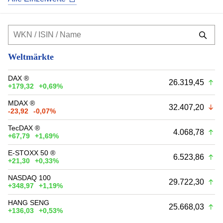
Weltmärkte
DAX ®
26.319,45
+179,32
+0,69%
MDAX ®
32.407,20
-23,92
-0,07%
TecDAX ®
4.068,78
+67,79
+1,69%
E-STOXX 50 ®
6.523,86
+21,30
+0,33%
NASDAQ 100
29.722,30
+348,97
+1,19%
HANG SENG
25.668,03
+136,03
+0,53%