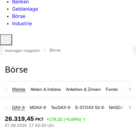
Banken
Geldanlage
Börse
Industrie
Suche
öffnen
Börse
manager magazin
Märkte
Aktien & Indizes
Anleihen & Zinsen
Fonds
Rohsto
DAX ®
MDAX ®
TecDAX ®
E-STOXX 50 ®
NASDAQ 100
26.319,45
PKT
+179,32 (+0,69%)
07.08.2026, 17:50:00 Uhr