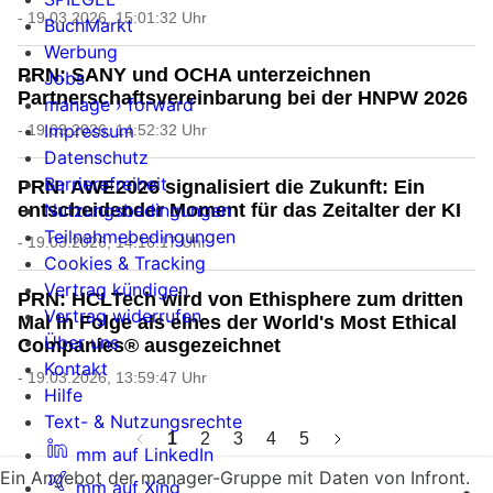
- 19.03.2026, 15:01:32 Uhr
BuchMarkt
Werbung
PRN: SANY und OCHA unterzeichnen
Jobs
Partnerschaftsvereinbarung bei der HNPW 2026
manage › forward
Impressum
- 19.03.2026, 14:52:32 Uhr
Datenschutz
Barrierefreiheit
PRN: AWE2026 signalisiert die Zukunft: Ein
Nutzungsbedingungen
entscheidender Moment für das Zeitalter der KI
Teilnahmebedingungen
- 19.03.2026, 14:16:17 Uhr
Cookies & Tracking
Vertrag kündigen
PRN: HCLTech wird von Ethisphere zum dritten
Vertrag widerrufen
Mal in Folge als eines der World's Most Ethical
Über uns
Companies® ausgezeichnet
Kontakt
- 19.03.2026, 13:59:47 Uhr
Hilfe
Text- & Nutzungsrechte
1
2
3
4
5
mm auf LinkedIn
Ein Angebot der manager-Gruppe mit Daten von Infront.
mm auf Xing