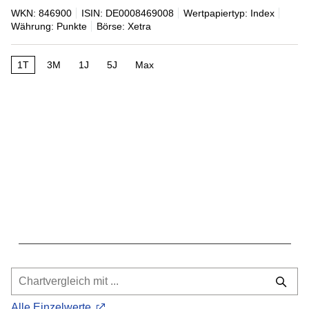
WKN: 846900
ISIN: DE0008469008
Wertpapiertyp: Index
Währung: Punkte
Börse: Xetra
1T
3M
1J
5J
Max
Alle Einzelwerte