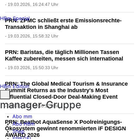
- 19.03.2026, 16:24:47 Uhr
HBm Spezial
PRN: ZPMC schließt erste Emissionsrechte-
Transaktion in Shanghai ab
- 19.03.2026, 15:58:32 Uhr
PRN: Baristas, die täglich Millionen Tassen
Kaffee zubereiten, messen sich international
- 19.03.2026, 15:50:33 Uhr
PRN: The Global Medical Tourism & Insurance
HBm Edition
Summit Returns as the Industry's Most
Influential Closed-Door Deal-Making Event
manager-Gruppe
- 19.03.2026, 15:10:17 Uhr
Abo mm
PRN: Beatbot AquaSense X Poolreinigungs-
Abo HBm
Ökosystem gewinnt renommierten iF DESIGN
Shop
AWARD 2026
SPIEGEL