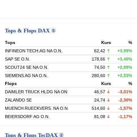
Tops & Flops DAX ®
Tops
Kurs
%
INFINEON TECH.AG NA O.N.
62,42
+3,99%
SAP SE O.N.
178,66
+3,40%
SCOUT24 SE NA O.N.
74,50
+2,99%
SIEMENS AG NA O.N.
280,60
+2,53%
Flops
Kurs
%
DAIMLER TRUCK HLDG NA ON
46,57
-3,01%
ZALANDO SE
24,74
-2,30%
MUENCH.RUECKVERS. NA O.N.
514,60
-1,57%
BEIERSDORF AG O.N.
81,08
-1,17%
Tops & Flops TecDAX ®