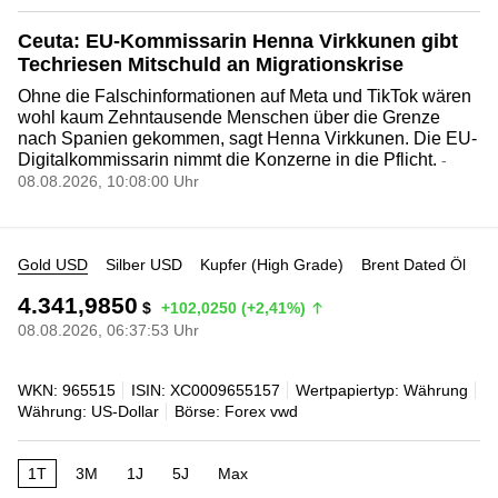
Ceuta: EU-Kommissarin Henna Virkkunen gibt
Techriesen Mitschuld an Migrationskrise
Ohne die Falschinformationen auf Meta und TikTok wären
wohl kaum Zehntausende Menschen über die Grenze
nach Spanien gekommen, sagt Henna Virkkunen. Die EU-
Digitalkommissarin nimmt die Konzerne in die Pflicht.
-
08.08.2026, 10:08:00 Uhr
Gold USD
Silber USD
Kupfer (High Grade)
Brent Dated Öl
4.341,9850
$
+102,0250 (+2,41%)
08.08.2026, 06:37:53 Uhr
WKN: 965515
ISIN: XC0009655157
Wertpapiertyp: Währung
Währung: US-Dollar
Börse: Forex vwd
1T
3M
1J
5J
Max