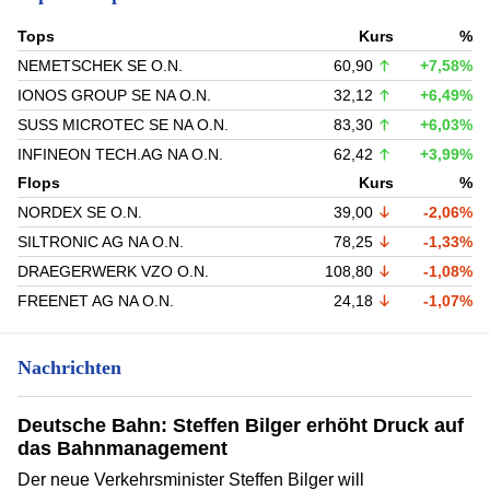
Tops
Kurs
%
NEMETSCHEK SE O.N.
60,90
+7,58%
IONOS GROUP SE NA O.N.
32,12
+6,49%
SUSS MICROTEC SE NA O.N.
83,30
+6,03%
INFINEON TECH.AG NA O.N.
62,42
+3,99%
Flops
Kurs
%
NORDEX SE O.N.
39,00
-2,06%
SILTRONIC AG NA O.N.
78,25
-1,33%
DRAEGERWERK VZO O.N.
108,80
-1,08%
FREENET AG NA O.N.
24,18
-1,07%
Nachrichten
Deutsche Bahn: Steffen Bilger erhöht Druck auf
das Bahnmanagement
Der neue Verkehrsminister Steffen Bilger will