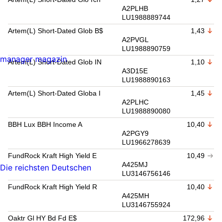
A2PLHB
LU1988889744
Artem(L) Short-Dated Glob B$
1,43
A2PVGL
LU1988890759
manager magazin
Artem(L) Short-Dated Glob IN
1,10
A3D15E
LU1988890163
Artem(L) Short-Dated Globa I
1,45
A2PLHC
LU1988890080
BBH Lux BBH Income A
10,40
A2PGY9
LU1966278639
FundRock Kraft High Yield E
10,49
A425MJ
Die reichsten Deutschen
LU3146756146
FundRock Kraft High Yield R
10,40
A425MH
LU3146755924
Oaktr Gl HY Bd Fd E$
172,96