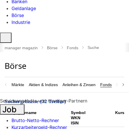
Banken
Geldanlage
Börse
Industrie
Suche
öffnen
Suche
manager magazin
Börse
Fonds
Märkte
Aktien & Indizes
Anleihen & Zinsen
Fonds
Rohsto
Serviceangebote von manager-Partnern
Suchergebnisse (32 Treffer)
Job
Wert­papier­name
Symbol
Kurs
WKN
Brutto-Netto-Rechner
ISIN
Kurzarbeitergeld-Rechner