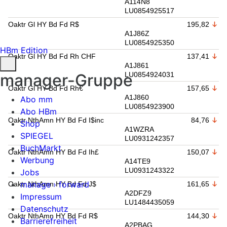
A114N8
LU0854925517
Oaktr Gl HY Bd Fd R$
195,82
A1J86Z
LU0854925350
HBm Edition
Oaktr Gl HY Bd Fd Rh CHF
137,41
A1J861
manager-Gruppe
LU0854924031
Oaktr Gl HY Bd Fd Rh€
157,65
A1J860
Abo mm
LU0854923900
Abo HBm
Oaktr NthAmn HY Bd Fd I$inc
84,76
Shop
A1WZRA
SPIEGEL
LU0931242357
BuchMarkt
Oaktr NthAmn HY Bd Fd Ih£
150,07
Werbung
A14TE9
LU0931243322
Jobs
manage › forward
Oaktr NthAmn HY Bd Fd J$
161,65
A2DFZ9
Impressum
LU1484435059
Datenschutz
Oaktr NthAmn HY Bd Fd R$
144,30
Barrierefreiheit
A2PBAG