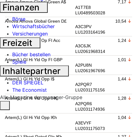
Amova Amova Global Green A$
7,17
Finanzen
A1T7E8
LU0489503028
Börse
Amova Amova Global Green D£
10,54
Wirtschaftsbücher
A3C3PV
LU1203164196
Versicherungen
Freizeit
Artem(L) Gl Hi Yld Op FI Acc
1,24
A3C6JK
LU2061968314
Bücher bestellen
Artem(L) Gl Hi Yld Op FI GBP
1,01
Spiele
A2PU8N
Inhaltepartner
LU2061967696
Artem(L) Gl Hi Yld Opp I$
1,44
DER SPIEGEL
A2PQR7
The Economist
LU2031175156
Alle Magazine der manager-Gruppe
Artem(L) Gl Hi Yld Opp IH€
1,28
A2PQR6
LU2031174936
Artem(L) Gl Hi Yld Opp I€h
1,04
A3EVYF
LU2031175073
Artem(L) Short-Dated Glo I€h
1,27