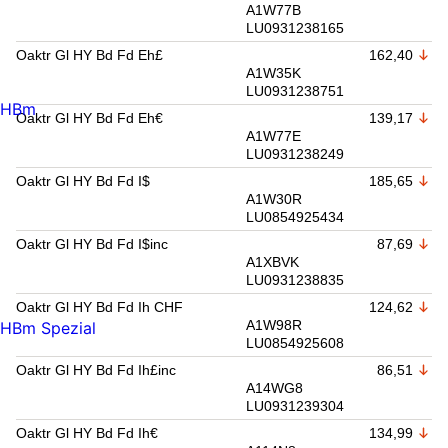
A1W77B
LU0931238165
Oaktr Gl HY Bd Fd Eh£
162,40
A1W35K
LU0931238751
HBm
Oaktr Gl HY Bd Fd Eh€
139,17
A1W77E
LU0931238249
Oaktr Gl HY Bd Fd I$
185,65
A1W30R
LU0854925434
Oaktr Gl HY Bd Fd I$inc
87,69
A1XBVK
LU0931238835
Oaktr Gl HY Bd Fd Ih CHF
124,62
A1W98R
HBm Spezial
LU0854925608
Oaktr Gl HY Bd Fd Ih£inc
86,51
A14WG8
LU0931239304
Oaktr Gl HY Bd Fd Ih€
134,99