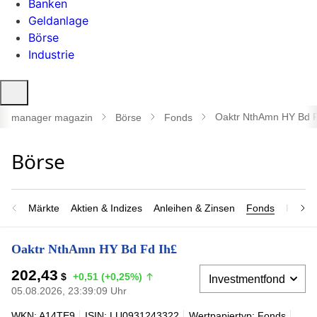
Banken
Geldanlage
Börse
Industrie
Suche
öffnen
Oaktr NthAmn HY Bd F
manager magazin
Börse
Fonds
Märkte
Aktien & Indizes
Anleihen & Zinsen
Fonds
Rohsto
Oaktr NthAmn HY Bd Fd Ih£
202,43
$
+0,51 (+0,25%)
05.08.2026, 23:39:09 Uhr
WKN: A14TE9
ISIN: LU0931243322
Wertpapiertyp: Fonds