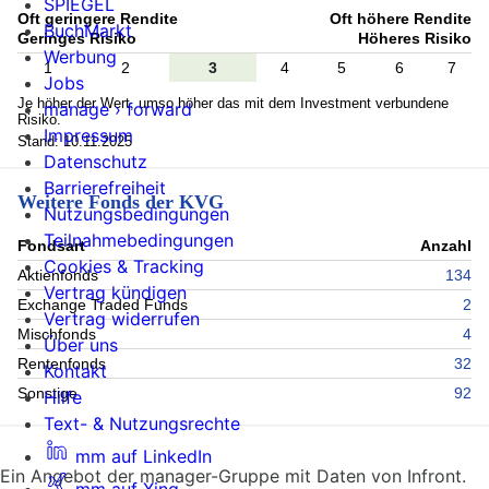
SPIEGEL
Oft geringere Rendite
Oft höhere Rendite
BuchMarkt
Geringes Risiko
Höheres Risiko
Werbung
1
2
3
4
5
6
7
Jobs
Je höher der Wert, umso höher das mit dem Investment verbundene
manage › forward
Risiko.
Impressum
Stand: 10.11.2025
Datenschutz
Barrierefreiheit
Weitere Fonds der KVG
Nutzungsbedingungen
Teilnahmebedingungen
Fondsart
Anzahl
Cookies & Tracking
Aktienfonds
134
Vertrag kündigen
Exchange Traded Funds
2
Vertrag widerrufen
Mischfonds
4
Über uns
Rentenfonds
32
Kontakt
Sonstige
92
Hilfe
Text- & Nutzungsrechte
mm auf LinkedIn
Ein Angebot der manager-Gruppe mit Daten von Infront.