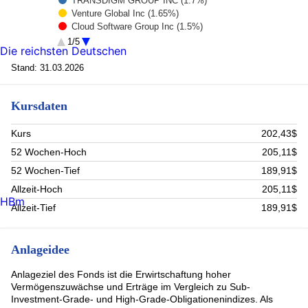
TRANSDIGM GROUP INC (1.7%)
Venture Global Inc (1.65%)
Cloud Software Group Inc (1.5%)
CHARTER COMMUNICATIONS INC (1.49%)
1/5
Die reichsten Deutschen
CAESARS ENTERTAINMENT INC (1.22%)
Sirius XM Inc (1.2%)
Stand: 31.03.2026
NRG Energy Inc (1.19%)
Community Health Systems Inc (1.07%)
Kursdaten
Buckeye Partners LP (1.05%)
NISSAN MOTOR CO LTD (1.04%)
Rest (86.89%)
Kurs
202,43$
52 Wochen-Hoch
205,11$
52 Wochen-Tief
189,91$
Allzeit-Hoch
205,11$
HBm
Allzeit-Tief
189,91$
Anlageidee
Anlageziel des Fonds ist die Erwirtschaftung hoher
Vermögenszuwächse und Erträge im Vergleich zu Sub-
Investment-Grade- und High-Grade-Obligationenindizes. Als