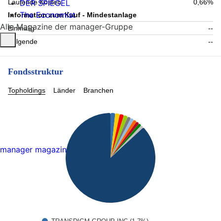
DER SPIEGEL
Laufende Kosten
0,66%
The Economist
Information zum Kauf - Mindestanlage
Alle Magazine der manager-Gruppe
Einmalig
--
Folgende
--
Fondsstruktur
Topholdings
Länder
Branchen
manager magazin