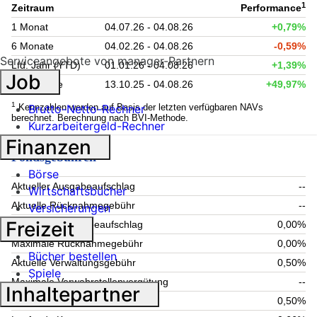
1
Zeitraum
Performance
1 Monat
04.07.26 - 04.08.26
+0,79%
6 Monate
04.02.26 - 04.08.26
-0,59%
Serviceangebote von manager-Partnern
Lfd. Jahr (YTD)
01.01.26 - 04.08.26
+1,39%
Job
seit Auflage
13.10.25 - 04.08.26
+49,97%
1
Kennzahlen werden auf Basis der letzten verfügbaren NAVs
Brutto-Netto-Rechner
berechnet. Berechnung nach BVI-Methode.
Kurzarbeitergeld-Rechner
Finanzen
Fondsgebühren
Börse
Aktueller Ausgabeaufschlag
--
Wirtschaftsbücher
Aktuelle Rücknahmegebühr
--
Versicherungen
Freizeit
Maximaler Ausgabeaufschlag
0,00%
Maximale Rücknahmegebühr
0,00%
Bücher bestellen
Aktuelle Verwaltungsgebühr
0,50%
Spiele
Maximale Verwahrstellenvergütung
--
Inhaltepartner
Maximale Verwaltungsgebühr
0,50%