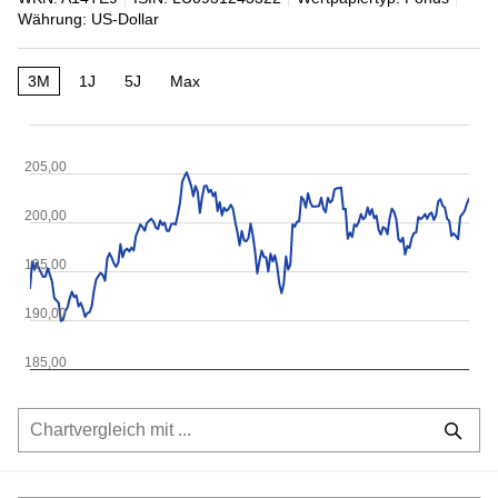
Währung: US-Dollar
3M
1J
5J
Max
205,00
200,00
195,00
190,00
185,00