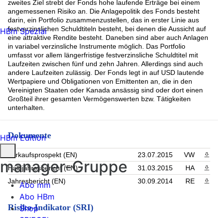
zweites Ziel strebt der Fonds hohe laufende Erträge bei einem
angemessenen Risiko an. Die Anlagepolitik des Fonds besteht
darin, ein Portfolio zusammenzustellen, das in erster Linie aus
festverzinslichen Schuldtiteln besteht, bei denen die Aussicht auf
HBm Spezial
eine attraktive Rendite besteht. Daneben sind aber auch Anlagen
in variabel verzinsliche Instrumente möglich. Das Portfolio
umfasst vor allem längerfristige festverzinsliche Schuldtitel mit
Laufzeiten zwischen fünf und zehn Jahren. Allerdings sind auch
andere Laufzeiten zulässig. Der Fonds legt in auf USD lautende
Wertpapiere und Obligationen von Emittenten an, die in den
Vereinigten Staaten oder Kanada ansässig sind oder dort einen
Großteil ihrer gesamten Vermögenswerten bzw. Tätigkeiten
unterhalten.
Dokumente
HBm Edition
Verkaufsprospekt (EN)
23.07.2015
VW
PDF 
manager-Gruppe
Halbjahresbericht (EN)
31.03.2015
HA
PDF 
Jahresbericht (EN)
30.09.2014
RE
PDF 
Abo mm
Abo HBm
Risiko-Indikator (SRI)
Shop