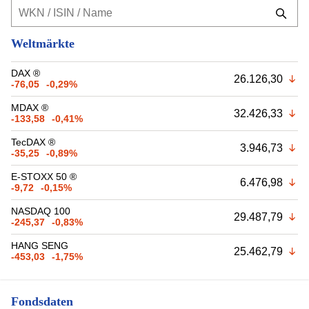
Weltmärkte
DAX ®
26.126,30
-76,05
-0,29%
MDAX ®
32.426,33
-133,58
-0,41%
TecDAX ®
3.946,73
-35,25
-0,89%
E-STOXX 50 ®
6.476,98
-9,72
-0,15%
NASDAQ 100
29.487,79
-245,37
-0,83%
HANG SENG
25.462,79
-453,03
-1,75%
Fondsdaten