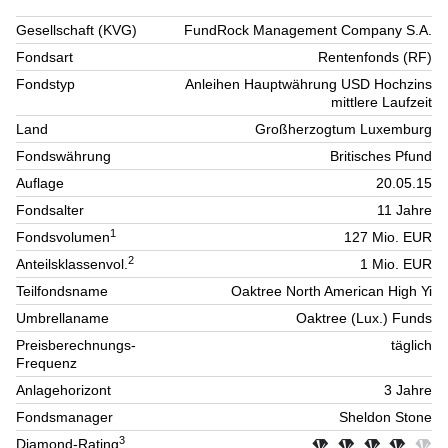
Gesellschaft (KVG)
FundRock Management Company S.A.
Fondsart
Rentenfonds (RF)
Fondstyp
Anleihen Hauptwährung USD Hochzins
mittlere Laufzeit
Land
Großherzogtum Luxemburg
Fondswährung
Britisches Pfund
Auflage
20.05.15
Fondsalter
11 Jahre
1
Fondsvolumen
127 Mio. EUR
2
Anteilsklassenvol.
1 Mio. EUR
Teilfondsname
Oaktree North American High Yi
Umbrellaname
Oaktree (Lux.) Funds
Preisberechnungs-
täglich
Frequenz
Anlagehorizont
3 Jahre
Fondsmanager
Sheldon Stone
3
Diamond-Rating