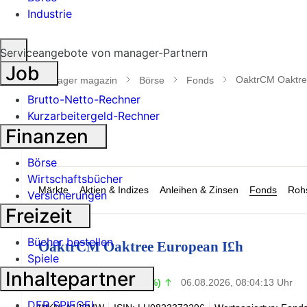
Industrie
Suche
Serviceangebote von manager-Partnern
öffnen
Job
OaktrCM Oaktre
manager magazin
Börse
Fonds
Brutto-Netto-Rechner
Kurzarbeitergeld-Rechner
Finanzen
Börse
Wirtschaftsbücher
Märkte
Aktien & Indizes
Anleihen & Zinsen
Fonds
Rohs
Versicherungen
Freizeit
Bücher bestellen
OaktrCM Oaktree European I£h
Spiele
Inhaltepartner
10,39
£
+0,00 (+0,02%)
06.08.2026, 08:04:13 Uhr
DER SPIEGEL