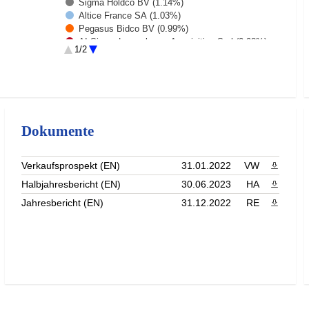
Sigma Holdco BV (1.14%)
Altice France SA (1.03%)
Pegasus Bidco BV (0.99%)
AI Sirona Luxembourg Acquisition Sarl (0.98%)
1/2
Nobian Finance BV (0.97%)
Nouryon Finance BV (0.97%)
Rest (89.14%)
Dokumente
Verkaufsprospekt (EN)
31.01.2022
VW
PDF heru
Halbjahresbericht (EN)
30.06.2023
HA
PDF heru
Jahresbericht (EN)
31.12.2022
RE
PDF heru