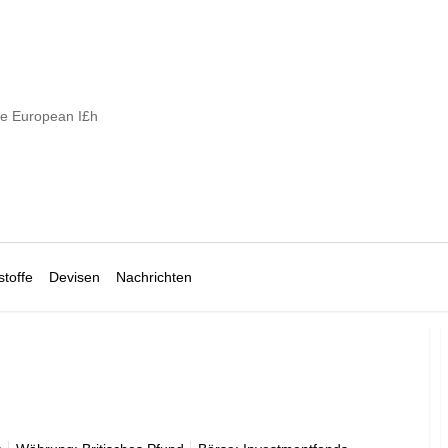
e European I£h
toffe
Devisen
Nachrichten