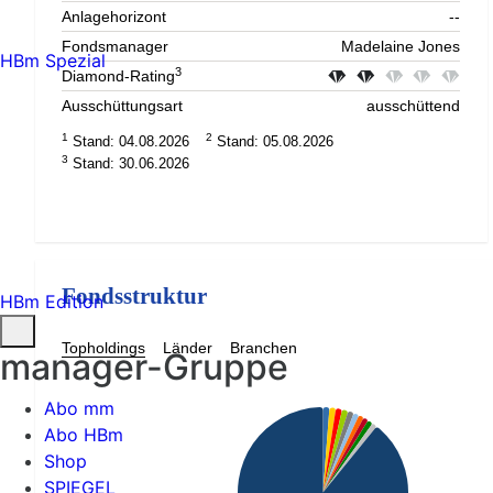
Anlagehorizont
--
Fondsmanager
Madelaine Jones
HBm Spezial
3
Diamond-Rating
Ausschüttungsart
ausschüttend
1
2
Stand: 04.08.2026
Stand: 05.08.2026
3
Stand: 30.06.2026
Fondsstruktur
HBm Edition
Topholdings
Länder
Branchen
manager-Gruppe
Abo mm
Abo HBm
Shop
SPIEGEL