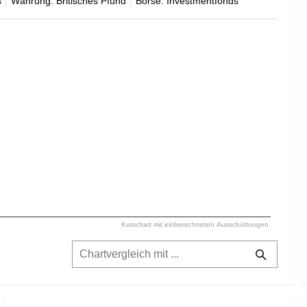
s
Währung: Britisches Pfund
Börse: Investmentfonds
Kurschart mit einberechneten Ausschüttungen.