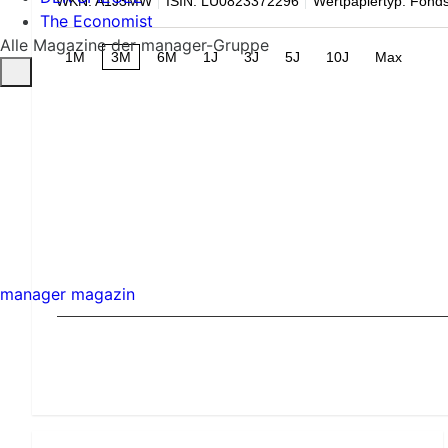
WKN: A1J3MW
ISIN: LU0823372296
Wertpapiertyp: Fond
The Economist
Alle Magazine der manager-Gruppe
1M
3M
6M
1J
3J
5J
10J
Max
manager magazin