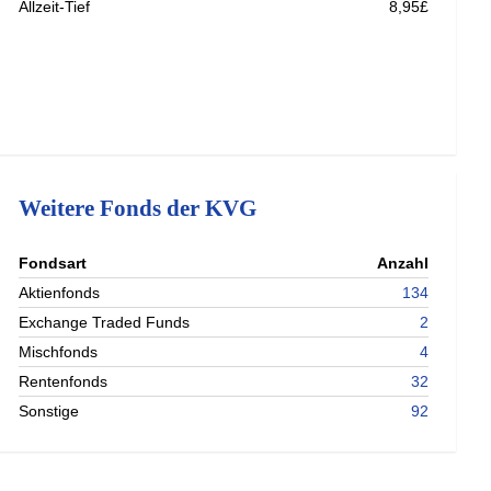
Allzeit-Tief
8,95£
Weitere Fonds der KVG
nterladen
Fondsart
Anzahl
nterladen
Aktienfonds
134
nterladen
Exchange Traded Funds
2
Mischfonds
4
Rentenfonds
32
Sonstige
92