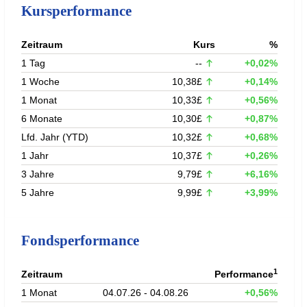
Kursperformance
Zeitraum
Kurs
%
1 Tag
--
+0,02%
1 Woche
10,38£
+0,14%
1 Monat
10,33£
+0,56%
6 Monate
10,30£
+0,87%
Lfd. Jahr (YTD)
10,32£
+0,68%
1 Jahr
10,37£
+0,26%
3 Jahre
9,79£
+6,16%
5 Jahre
9,99£
+3,99%
Fondsperformance
1
Zeitraum
Performance
1 Monat
04.07.26 - 04.08.26
+0,56%