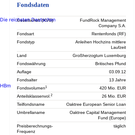
Fondsdaten
Die reichsten Deutschen
Gesellschaft (KVG)
FundRock Management
Company S.A.
Fondsart
Rentenfonds (RF)
Fondstyp
Anleihen Hochzins mittlere
Laufzeit
Land
Großherzogtum Luxemburg
Fondswährung
Britisches Pfund
Auflage
03.09.12
Fondsalter
13 Jahre
HBm
1
Fondsvolumen
420 Mio. EUR
2
Anteilsklassenvol.
26 Mio. EUR
Teilfondsname
Oaktree European Senior Loan
Umbrellaname
Oaktree Capital Management
Fund (Europe)
Preisberechnungs-
täglich
Frequenz