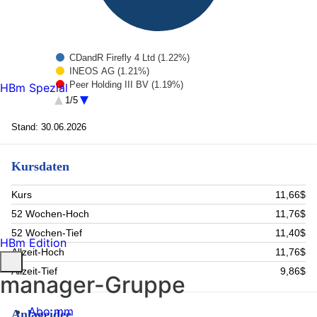
CDandR Firefly 4 Ltd (1.22%)
INEOS AG (1.21%)
Peer Holding III BV (1.19%)
HBm Spezial
INEOS Styrolution Holding GmbH (1.16%)
1/5
Sigma Holdco BV (1.14%)
Altice France SA (1.03%)
Stand: 30.06.2026
Pegasus Bidco BV (0.99%)
AI Sirona Luxembourg Acquisition Sarl (0.98%)
Kursdaten
Nobian Finance BV (0.97%)
Nouryon Finance BV (0.97%)
Rest (89.14%)
Kurs
11,66$
52 Wochen-Hoch
11,76$
52 Wochen-Tief
11,40$
HBm Edition
Allzeit-Hoch
11,76$
Allzeit-Tief
9,86$
manager-Gruppe
Abo mm
Anlageidee