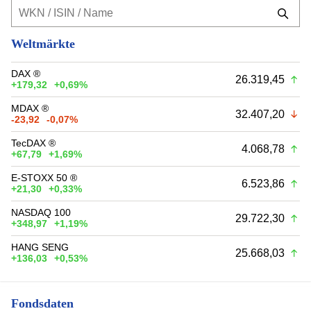
Weltmärkte
DAX ®
26.319,45
+179,32
+0,69%
MDAX ®
32.407,20
-23,92
-0,07%
TecDAX ®
4.068,78
+67,79
+1,69%
E-STOXX 50 ®
6.523,86
+21,30
+0,33%
NASDAQ 100
29.722,30
+348,97
+1,19%
HANG SENG
25.668,03
+136,03
+0,53%
Fondsdaten