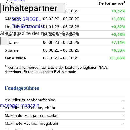
1
Zeitraum
Performance
Inhaltepartner
1 Monat
06.07.26 - 06.08.26
+0,52%
DER SPIEGEL
6 Monate
06.02.26 - 06.08.26
+1,00%
The Economist
Lfd. Jahr (YTD)
01.01.26 - 06.08.26
+0,82%
Alle Magazine der manager-Gruppe
1 Jahr
06.08.25 - 06.08.26
+0,48%
3 Jahre
06.08.23 - 06.08.26
+7,14%
5 Jahre
06.08.21 - 06.08.26
+6,36%
seit Auflage
06.10.20 - 06.08.26
+11,66%
1
Kennzahlen werden auf Basis der letzten verfügbaren NAVs
berechnet. Berechnung nach BVI-Methode.
Fondsgebühren
Aktueller Ausgabeaufschlag
--
manager magazin
Aktuelle Rücknahmegebühr
--
Maximaler Ausgabeaufschlag
--
Maximale Rücknahmegebühr
--