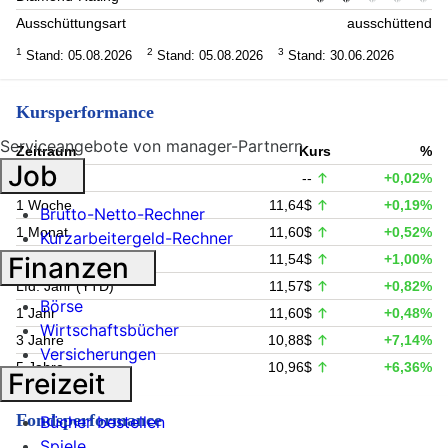
Ausschüttungsart
ausschüttend
1
2
3
Stand: 05.08.2026
Stand: 05.08.2026
Stand: 30.06.2026
Kursperformance
Serviceangebote von manager-Partnern
Zeitraum
Kurs
%
Job
1 Tag
--
+0,02%
1 Woche
11,64$
+0,19%
Brutto-Netto-Rechner
1 Monat
11,60$
+0,52%
Kurzarbeitergeld-Rechner
6 Monate
11,54$
+1,00%
Finanzen
Lfd. Jahr (YTD)
11,57$
+0,82%
Börse
1 Jahr
11,60$
+0,48%
Wirtschaftsbücher
3 Jahre
10,88$
+7,14%
Versicherungen
5 Jahre
10,96$
+6,36%
Freizeit
Fondsperformance
Bücher bestellen
Spiele