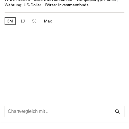
Währung: US-Dollar
Börse: Investmentfonds
3M
1J
5J
Max