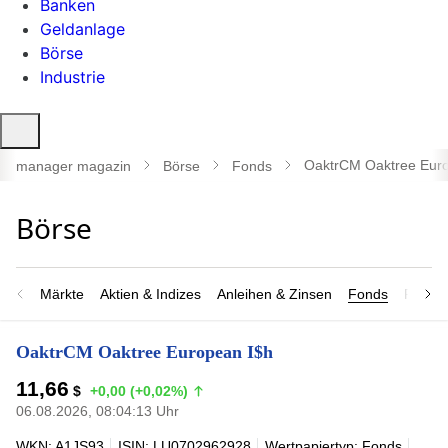
Banken
Geldanlage
Börse
Industrie
Suche
öffnen
OaktrCM Oaktree Eur
manager magazin
Börse
Fonds
Märkte
Aktien & Indizes
Anleihen & Zinsen
Fonds
Rohsto
OaktrCM Oaktree European I$h
11,66
$
+0,00 (+0,02%)
06.08.2026, 08:04:13 Uhr
WKN: A1JS93
ISIN: LU0702962928
Wertpapiertyp: Fonds