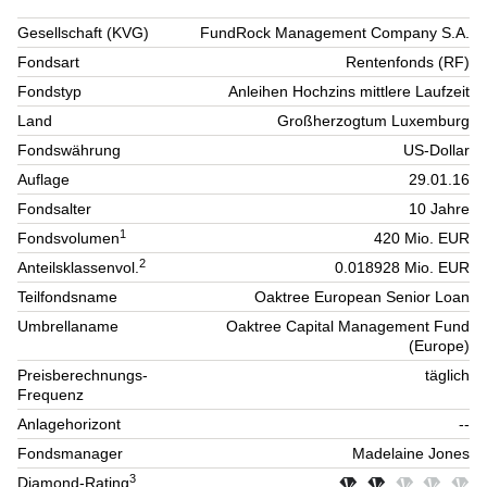
Gesellschaft (KVG)
FundRock Management Company S.A.
Fondsart
Rentenfonds (RF)
Fondstyp
Anleihen Hochzins mittlere Laufzeit
Land
Großherzogtum Luxemburg
Fondswährung
US-Dollar
Auflage
29.01.16
Fondsalter
10 Jahre
1
Fondsvolumen
420 Mio. EUR
2
Anteilsklassenvol.
0.018928 Mio. EUR
Teilfondsname
Oaktree European Senior Loan
Umbrellaname
Oaktree Capital Management Fund
(Europe)
Preisberechnungs-
täglich
Frequenz
Anlagehorizont
--
Fondsmanager
Madelaine Jones
3
Diamond-Rating