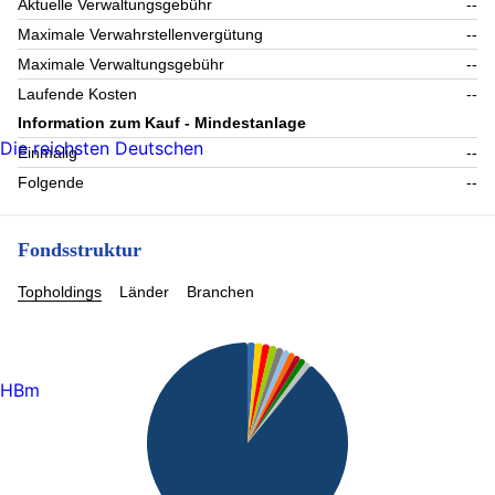
Aktuelle Verwaltungsgebühr
--
Maximale Verwahrstellenvergütung
--
Maximale Verwaltungsgebühr
--
Laufende Kosten
--
Information zum Kauf - Mindestanlage
Die reichsten Deutschen
Einmalig
--
Folgende
--
Fondsstruktur
Topholdings
Länder
Branchen
HBm