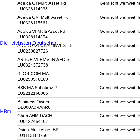
Adelca GI Multi Asset Fd
Gemischt weltweit fl
LU0328114938
Adelca GVI Multi Asset Fd
Gemischt weltweit fl
LU0328115661
Adelca VI Multi Asset Fd
Gemischt weltweit fl
LU0328114854
Die reichsten Deutschen
ADUNO GLOBAL INVEST B
Gemischt weltweit 
LU0230827726
ARBOR VERMVERWFD SI
Gemischt weltweit fl
LU0324372738
BLOS-COM MA
Gemischt weltweit fl
LU0290570109
BSK MA Substanz P
Gemischt weltweit d
LU2212168905
Business Owner
Gemischt weltweit 
DE000A0RAAR6
HBm
Chari AHM DACH
Gemischt weltweit fl
LU0122454167
Daida Multi Asset BP
Gemischt weltweit fl
LU1113188756