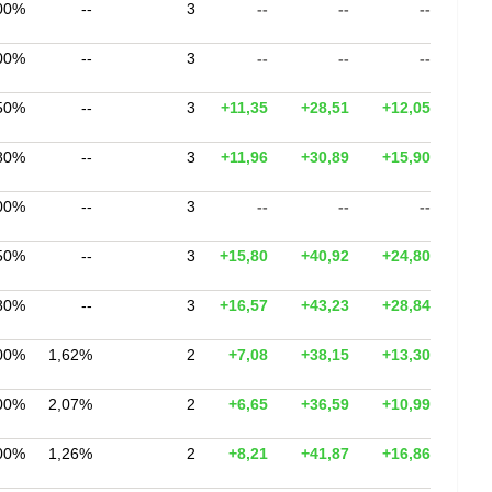
00%
--
3
--
--
--
00%
--
3
--
--
--
50%
--
3
+11,35
+28,51
+12,05
80%
--
3
+11,96
+30,89
+15,90
00%
--
3
--
--
--
50%
--
3
+15,80
+40,92
+24,80
80%
--
3
+16,57
+43,23
+28,84
00%
1,62%
2
+7,08
+38,15
+13,30
00%
2,07%
2
+6,65
+36,59
+10,99
00%
1,26%
2
+8,21
+41,87
+16,86