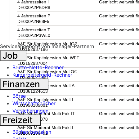
4 Jahreszeiten I
Gemischt weltweit fl
DE000A2PBDR8
4 Jahreszeiten P
Gemischt weltweit fl
DE000A2N68F5
4 Jahreszeiten T
Gemischt weltweit fl
DE000A2P3WL0
A&F Str Kapitalgewinn Mu IOP
Gemischt weltweit d
Serviceangebote von manager-Partnern
LU2152937186
Job
A&F Str Kapitalgewinn Mu WFT
Gemischt weltweit d
LU2152937004
Brutto-Netto-Rechner
A&F Str Kapitalgewinn Mul O€
Gemischt weltweit d
Kurzarbeitergeld-Rechner
LU2698021388
Finanzen
A&F Str Kapitalgewinn Mult A
Gemischt weltweit d
LU1861224613
Börse
A&F Str Kapitalgewinn Mult I
Gemischt weltweit d
Wirtschaftsbücher
LU1956185851
Versicherungen
A&F Str Moderat Multi Fak IT
Gemischt weltweit fl
Freizeit
LU2152936378
A&F Str Moderat Multi Fakt I
Gemischt weltweit fl
Bücher bestellen
LU1669196492