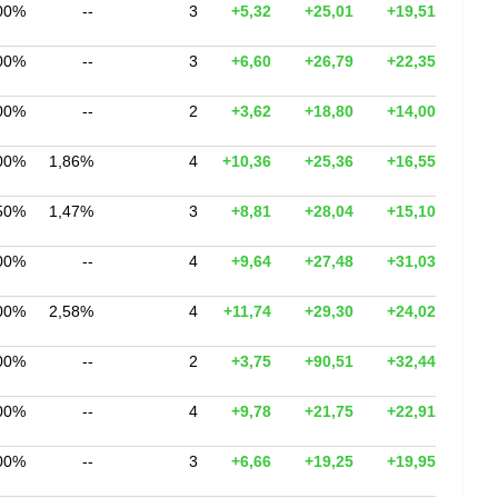
00%
--
3
+5,32
+25,01
+19,51
00%
--
3
+6,60
+26,79
+22,35
00%
--
2
+3,62
+18,80
+14,00
00%
1,86%
4
+10,36
+25,36
+16,55
50%
1,47%
3
+8,81
+28,04
+15,10
00%
--
4
+9,64
+27,48
+31,03
00%
2,58%
4
+11,74
+29,30
+24,02
00%
--
2
+3,75
+90,51
+32,44
00%
--
4
+9,78
+21,75
+22,91
00%
--
3
+6,66
+19,25
+19,95