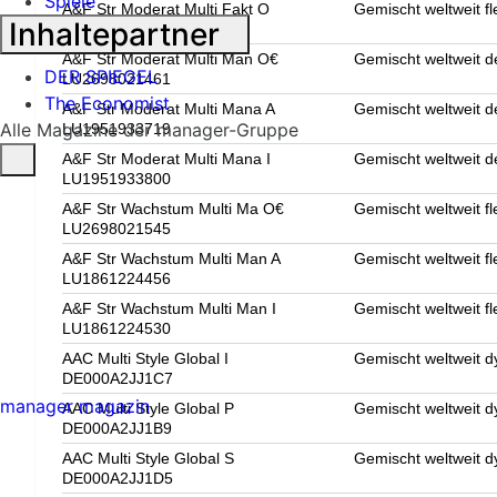
Spiele
A&F Str Moderat Multi Fakt O
Gemischt weltweit fl
Inhaltepartner
LU2698021115
A&F Str Moderat Multi Man O€
Gemischt weltweit d
DER SPIEGEL
LU2698021461
The Economist
A&F Str Moderat Multi Mana A
Gemischt weltweit d
Alle Magazine der manager-Gruppe
LU1951933719
A&F Str Moderat Multi Mana I
Gemischt weltweit d
LU1951933800
A&F Str Wachstum Multi Ma O€
Gemischt weltweit fl
LU2698021545
A&F Str Wachstum Multi Man A
Gemischt weltweit fl
LU1861224456
A&F Str Wachstum Multi Man I
Gemischt weltweit fl
LU1861224530
AAC Multi Style Global I
Gemischt weltweit 
DE000A2JJ1C7
manager magazin
AAC Multi Style Global P
Gemischt weltweit 
DE000A2JJ1B9
AAC Multi Style Global S
Gemischt weltweit 
DE000A2JJ1D5