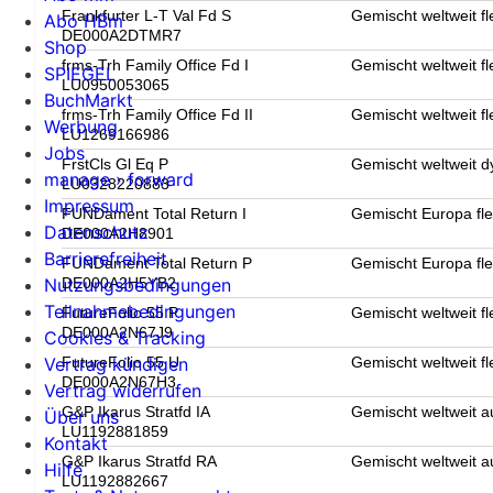
Frankfurter L-T Val Fd S
Gemischt weltweit fl
Abo HBm
DE000A2DTMR7
Shop
frms-Trh Family Office Fd I
Gemischt weltweit fl
SPIEGEL
LU0950053065
BuchMarkt
frms-Trh Family Office Fd II
Gemischt weltweit fl
Werbung
LU1269166986
Jobs
FrstCls Gl Eq P
Gemischt weltweit 
manage › forward
LU0328220883
Impressum
FUNDament Total Return I
Gemischt Europa fle
Datenschutz
DE000A2H8901
Barrierefreiheit
FUNDament Total Return P
Gemischt Europa fle
DE000A2H5YB2
Nutzungsbedingungen
Teilnahmebedingungen
FutureFolio 55 P
Gemischt weltweit fl
DE000A2N67J9
Cookies & Tracking
FutureFolio 55 U
Gemischt weltweit fl
Vertrag kündigen
DE000A2N67H3
Vertrag widerrufen
G&P Ikarus Stratfd IA
Gemischt weltweit 
Über uns
LU1192881859
Kontakt
G&P Ikarus Stratfd RA
Gemischt weltweit 
Hilfe
LU1192882667