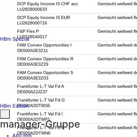
DCP Equity Income IS CHF acc
Gemischt weltweit fl
LU2828000633
DCP Equity Income IS EUR
Gemischt weltweit fl
LU2828000716
F&P Flex P
Gemischt weltweit fl
LU0328540017
HBm Spezial
FAM Convex Opportunities I
Gemischt weltweit d
DE000A3E3Z11
FAM Convex Opportunities R
Gemischt weltweit d
DE000A3E3Z29
FAM Convex Opportunities S
Gemischt weltweit d
DE000A3E3Z03
Frankfurter L-T Val Fd A
Gemischt weltweit fl
DE000A2JJZ37
Frankfurter L-T Val Fd G
Gemischt weltweit fl
HBm Edition
DE000A2DTMS5
Frankfurter L-T Val Fd I
Gemischt weltweit fl
DE000A2DTMP1
manager-Gruppe
Frankfurter L-T Val Fd R
Gemischt weltweit fl
DE000A2DTMN6
Abo mm