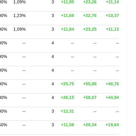
00%
1,09%
3
+11,85
+23,26
+11,14
00%
1,23%
3
+11,69
+22,76
+10,37
00%
1,09%
3
+11,84
+23,25
+11,12
80%
--
4
--
--
--
00%
--
4
--
--
--
00%
--
4
--
--
--
00%
--
4
+25,75
+55,88
+40,76
80%
--
4
+26,15
+58,07
+44,94
80%
--
3
+12,31
--
--
50%
--
3
+11,58
+29,34
+19,64