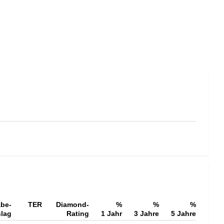
be-
TER
Diamond-
%
%
%
hlag
Rating
1 Jahr
3 Jahre
5 Jahre