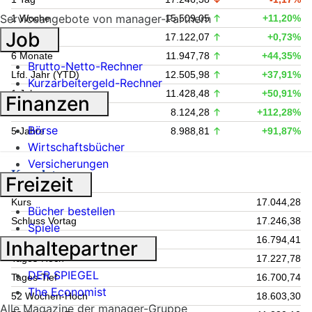
Serviceangebote von manager-Partnern
1 Woche
15.509,05
+11,20%
Job
1 Monat
17.122,07
+0,73%
6 Monate
11.947,78
+44,35%
Brutto-Netto-Rechner
Lfd. Jahr (YTD)
12.505,98
+37,91%
Kurzarbeitergeld-Rechner
1 Jahr
11.428,48
+50,91%
Finanzen
3 Jahre
8.124,28
+112,28%
Börse
5 Jahre
8.988,81
+91,87%
Wirtschaftsbücher
Versicherungen
Kursdaten
Freizeit
Kurs
17.044,28
Bücher bestellen
Schluss Vortag
17.246,38
Spiele
Eröffnung
16.794,41
Inhaltepartner
Tages-Hoch
17.227,78
DER SPIEGEL
Tages-Tief
16.700,74
The Economist
52 Wochen-Hoch
18.603,30
Alle Magazine der manager-Gruppe