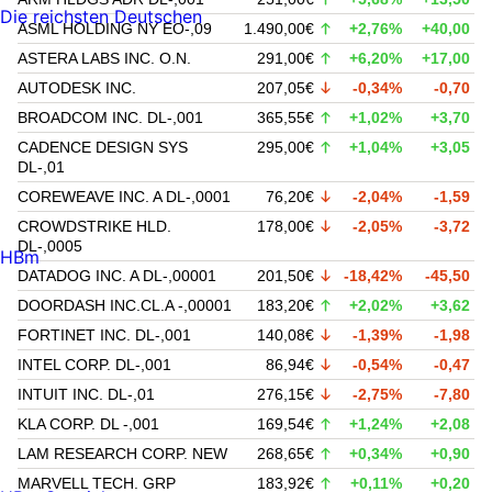
Die reichsten Deutschen
ASML HOLDING NY EO-,09
1.490,00€
+2,76%
+40,00
ASTERA LABS INC. O.N.
291,00€
+6,20%
+17,00
AUTODESK INC.
207,05€
-0,34%
-0,70
BROADCOM INC. DL-,001
365,55€
+1,02%
+3,70
CADENCE DESIGN SYS
295,00€
+1,04%
+3,05
DL-,01
COREWEAVE INC. A DL-,0001
76,20€
-2,04%
-1,59
CROWDSTRIKE HLD.
178,00€
-2,05%
-3,72
DL-,0005
HBm
DATADOG INC. A DL-,00001
201,50€
-18,42%
-45,50
DOORDASH INC.CL.A -,00001
183,20€
+2,02%
+3,62
FORTINET INC. DL-,001
140,08€
-1,39%
-1,98
INTEL CORP. DL-,001
86,94€
-0,54%
-0,47
INTUIT INC. DL-,01
276,15€
-2,75%
-7,80
KLA CORP. DL -,001
169,54€
+1,24%
+2,08
LAM RESEARCH CORP. NEW
268,65€
+0,34%
+0,90
MARVELL TECH. GRP
183,92€
+0,11%
+0,20