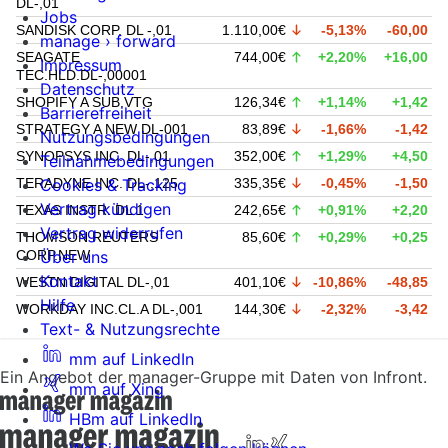
DL-,01
Jobs
SANDISK CORP. DL -,01
1.110,00€
-5,13%
-60,00
manage › forward
SEAGATE
744,00€
+2,20%
+16,00
Impressum
TEC.HLD.DL-,00001
Datenschutz
SHOPIFY A SUB.VTG
126,34€
+1,14%
+1,42
Barrierefreiheit
STRATEGY A NEW DL-001
83,89€
-1,66%
-1,42
Nutzungsbedingungen
SYNOPSYS INC. DL-,01
352,00€
+1,29%
+4,50
Teilnahmebedingungen
TERADYNE INC. DL-,125
335,35€
-0,45%
-1,50
Cookies & Tracking
Vertrag kündigen
TEXAS INSTR. DL 1
242,65€
+0,91%
+2,20
Vertrag widerrufen
THOMSON REUTERS
85,60€
+0,29%
+0,25
CORP.NEW
Über uns
Kontakt
WESTN DIGITAL DL-,01
401,10€
-10,86%
-48,85
Hilfe
WORKDAY INC.CL.A DL-,001
144,30€
-2,32%
-3,42
Text- & Nutzungsrechte
mm auf LinkedIn
Ein Angebot der manager-Gruppe mit Daten von Infront.
mm auf Xing
HBm auf LinkedIn