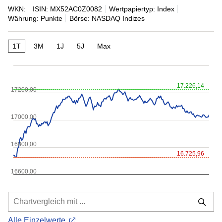
WKN:
ISIN: MX52AC0Z0082
Wertpapiertyp: Index
Währung: Punkte
Börse: NASDAQ Indizes
1T
3M
1J
5J
Max
17.226,14
17200,00
17000,00
16800,00
16.725,96
16600,00
Alle Einzelwerte