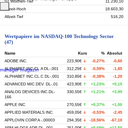
52 Wochen-Tief
11.230,10
Allzeit-Hoch
18.603,30
Allzeit-Tief
516,20
Wertpapiere im NASDAQ-100 Technology Sector
(47)
Name
Kurs
%
Absolut
ADOBE INC.
223,90€
-0,27%
-0,60
ALPHABET INC.CL.A DL-,001
312,25€
-0,59%
-1,85
manager magazin
ALPHABET INC.CL.C DL-,001
310,85€
-0,38%
-1,20
ADVANCED MIC.DEV. DL-,01
423,90€
+1,23%
+5,15
ANALOG DEVICES INC.DL-
330,55€
+1,21%
+3,95
166
APPLE INC.
270,55€
+0,37%
+1,00
APPLIED MATERIALS INC.
459,05€
-0,53%
-2,45
APPLOVIN CORP.A -,00003
294,35€
-18,56%
-67,10
ARM HLDGS ADR DL-,001
251,00€
+5,68%
+13,50