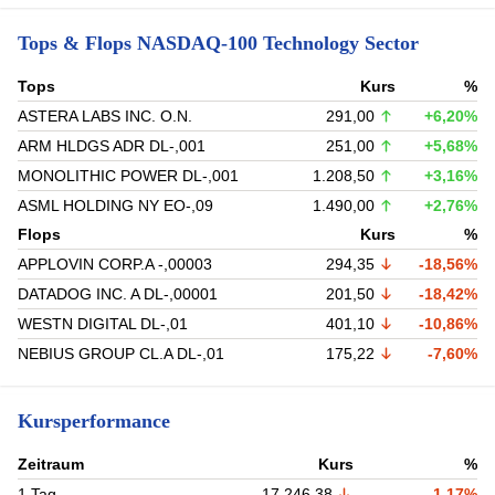
Tops & Flops NASDAQ-100 Technology Sector
Tops
Kurs
%
ASTERA LABS INC. O.N.
291,00
+6,20%
ARM HLDGS ADR DL-,001
251,00
+5,68%
MONOLITHIC POWER DL-,001
1.208,50
+3,16%
ASML HOLDING NY EO-,09
1.490,00
+2,76%
Flops
Kurs
%
APPLOVIN CORP.A -,00003
294,35
-18,56%
DATADOG INC. A DL-,00001
201,50
-18,42%
WESTN DIGITAL DL-,01
401,10
-10,86%
NEBIUS GROUP CL.A DL-,01
175,22
-7,60%
Kursperformance
Zeitraum
Kurs
%
1 Tag
17.246,38
-1,17%