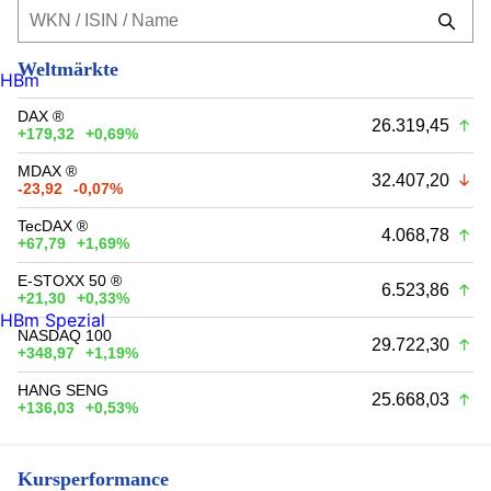
Weltmärkte
HBm
DAX ®
26.319,45
+179,32
+0,69%
MDAX ®
32.407,20
-23,92
-0,07%
TecDAX ®
4.068,78
+67,79
+1,69%
E-STOXX 50 ®
6.523,86
+21,30
+0,33%
HBm Spezial
NASDAQ 100
29.722,30
+348,97
+1,19%
HANG SENG
25.668,03
+136,03
+0,53%
Kursperformance