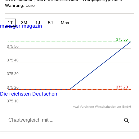
Währung: Euro
1T
3M
1J
5J
Max
manager magazin
375,55
375,50
375,40
375,30
375,20
375,20
Die reichsten Deutschen
375,10
vwd Vereinigte Wirtschaftsdienste GmbH