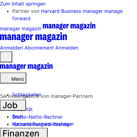
Zum Inhalt springen
Partner von
Harvard Business manager
manage
forward
manager magazin
Anmelden
Abonnement
Anmelden
Menü
öffnen
Menü
Schlagzeilen
Serviceangebote von manager-Partnern
Job
Mobilität
Tech
Brutto-Netto-Rechner
Harvard Business manager
Kurzarbeitergeld-Rechner
Finanzen
Handel