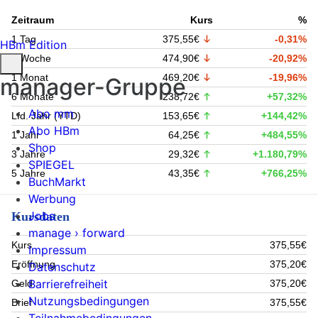
Zeitraum
Kurs
%
1 Tag
375,55€
-0,31%
HBm Edition
1 Woche
474,90€
-20,92%
1 Monat
469,20€
-19,96%
manager-Gruppe
6 Monate
238,72€
+57,32%
Abo mm
Lfd. Jahr (YTD)
153,65€
+144,42%
Abo HBm
1 Jahr
64,25€
+484,55%
Shop
3 Jahre
29,32€
+1.180,79%
SPIEGEL
5 Jahre
43,35€
+766,25%
BuchMarkt
Werbung
Jobs
Kursdaten
manage › forward
Kurs
375,55€
Impressum
Eröffnung
375,20€
Datenschutz
Barrierefreiheit
Geld
375,20€
Nutzungsbedingungen
Brief
375,55€