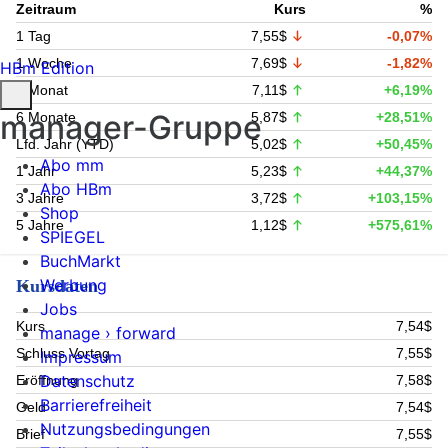
Zeitraum
Kurs
%
1 Tag
7,55$
-0,07%
1 Woche
7,69$
-1,82%
HBm Edition
1 Monat
7,11$
+6,19%
manager-Gruppe
6 Monate
5,87$
+28,51%
Lfd. Jahr (YTD)
5,02$
+50,45%
Abo mm
1 Jahr
5,23$
+44,37%
Abo HBm
3 Jahre
3,72$
+103,15%
Shop
5 Jahre
1,12$
+575,61%
SPIEGEL
BuchMarkt
Werbung
Kursdaten
Jobs
Kurs
7,54$
manage › forward
Schluss Vortag
7,55$
Impressum
Datenschutz
Eröffnung
7,58$
Barrierefreiheit
Geld
7,54$
Nutzungsbedingungen
Brief
7,55$