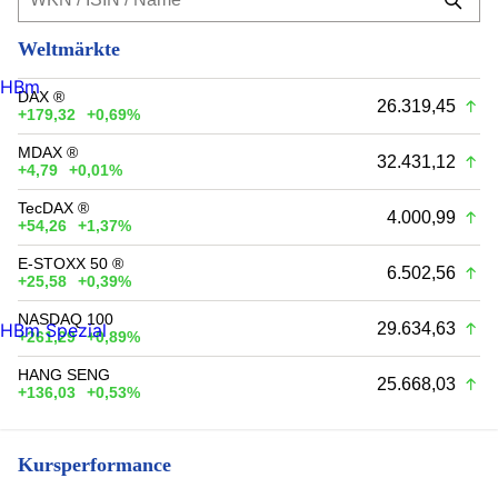
Weltmärkte
HBm
DAX ®
26.319,45
+179,32
+0,69%
MDAX ®
32.431,12
+4,79
+0,01%
TecDAX ®
4.000,99
+54,26
+1,37%
E-STOXX 50 ®
6.502,56
+25,58
+0,39%
NASDAQ 100
29.634,63
HBm Spezial
+261,29
+0,89%
HANG SENG
25.668,03
+136,03
+0,53%
Kursperformance