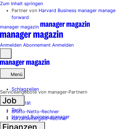
Zum Inhalt springen
Partner von
Harvard Business manager
manage
forward
manager magazin
Anmelden
Abonnement
Anmelden
Menü
öffnen
Menü
Schlagzeilen
Serviceangebote von manager-Partnern
Job
Mobilität
Tech
Brutto-Netto-Rechner
Harvard Business manager
Kurzarbeitergeld-Rechner
Handel
Finanzen