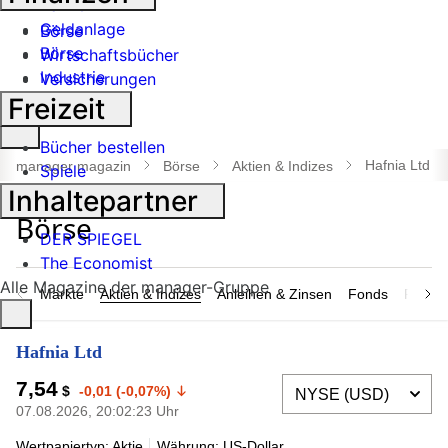
Banken
Geldanlage
Börse
Börse
Wirtschaftsbücher
Industrie
Versicherungen
Freizeit
Suche
Bücher bestellen
öffnen
Hafnia Ltd
manager magazin
Börse
Aktien & Indizes
Spiele
Inhaltepartner
DER SPIEGEL
The Economist
Alle Magazine der manager-Gruppe
Märkte
Aktien & Indizes
Anleihen & Zinsen
Fonds
Rohsto
Hafnia Ltd
7,54
$
-0,01 (-0,07%)
07.08.2026, 20:02:23 Uhr
Wertpapiertyp: Aktie
Währung: US-Dollar