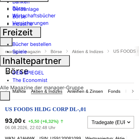
Banken
Börse
Geldanlage
Wirtschaftsbücher
Börse
Versicherungen
Industrie
Freizeit
Suche
Bücher bestellen
öffnen
Spiele
US FOODS H
manager magazin
Börse
Aktien & Indizes
Inhaltepartner
DER SPIEGEL
The Economist
Alle Magazine der manager-Gruppe
Märkte
Aktien & Indizes
Anleihen & Zinsen
Fonds
Rohsto
US FOODS HLDG CORP DL-,01
93,00
€
+5,50 (+6,32%)
06.08.2026, 22:02:48 Uhr
WKN: A2AHWK
ISIN: US9120081099
Wertpapiertyp: Aktie