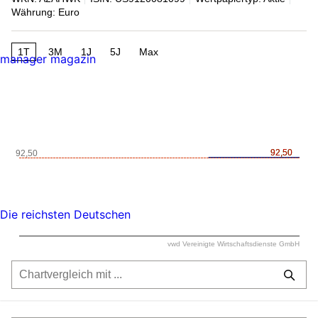
Währung: Euro
1T
3M
1J
5J
Max
manager magazin
92,50
92,50
92,50
Die reichsten Deutschen
vwd Vereinigte Wirtschaftsdienste GmbH