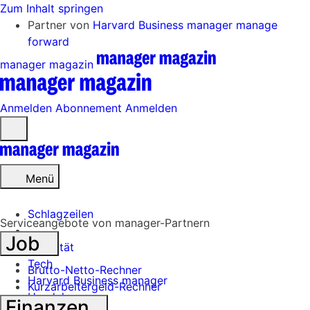
Zum Inhalt springen
Partner von
Harvard Business manager
manage
forward
manager magazin
Anmelden
Abonnement
Anmelden
Menü
öffnen
Menü
Schlagzeilen
Serviceangebote von manager-Partnern
Job
Mobilität
Tech
Brutto-Netto-Rechner
Harvard Business manager
Kurzarbeitergeld-Rechner
Handel
Finanzen