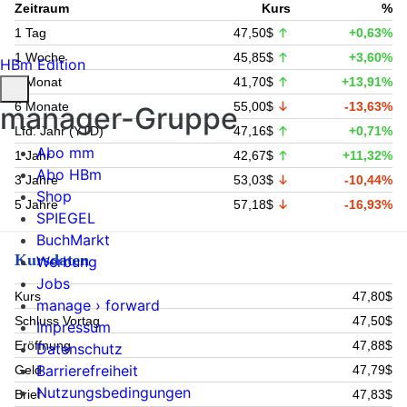
Zeitraum
Kurs
%
1 Tag
47,50$
+0,63%
1 Woche
45,85$
+3,60%
HBm Edition
1 Monat
41,70$
+13,91%
6 Monate
55,00$
-13,63%
manager-Gruppe
Lfd. Jahr (YTD)
47,16$
+0,71%
Abo mm
1 Jahr
42,67$
+11,32%
Abo HBm
3 Jahre
53,03$
-10,44%
Shop
5 Jahre
57,18$
-16,93%
SPIEGEL
BuchMarkt
Kursdaten
Werbung
Jobs
Kurs
47,80$
manage › forward
Schluss Vortag
47,50$
Impressum
Eröffnung
47,88$
Datenschutz
Barrierefreiheit
Geld
47,79$
Nutzungsbedingungen
Brief
47,83$