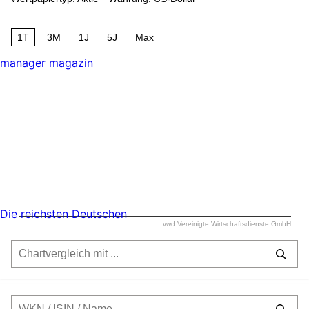
1T
3M
1J
5J
Max
manager magazin
Die reichsten Deutschen
vwd Vereinigte Wirtschaftsdienste GmbH