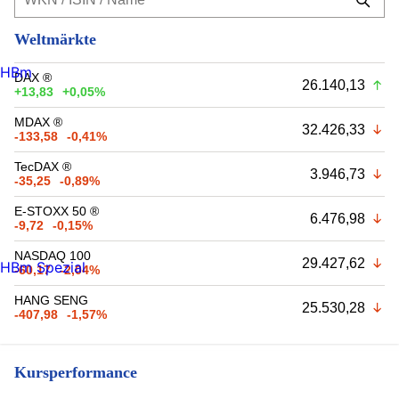
Weltmärkte
HBm
DAX ®
26.140,13
+13,83
+0,05%
MDAX ®
32.426,33
-133,58
-0,41%
TecDAX ®
3.946,73
-35,25
-0,89%
E-STOXX 50 ®
6.476,98
-9,72
-0,15%
NASDAQ 100
29.427,62
HBm Spezial
-60,17
-2,04%
HANG SENG
25.530,28
-407,98
-1,57%
Kursperformance