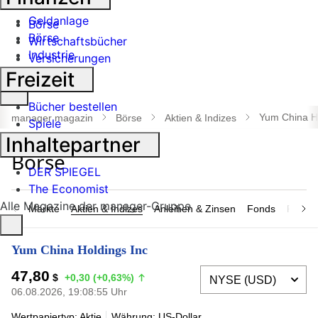
Banken
Geldanlage
Börse
Börse
Wirtschaftsbücher
Industrie
Versicherungen
Freizeit
Suche
Bücher bestellen
öffnen
Yum China Ho
manager magazin
Börse
Aktien & Indizes
Spiele
Inhaltepartner
DER SPIEGEL
The Economist
Alle Magazine der manager-Gruppe
Märkte
Aktien & Indizes
Anleihen & Zinsen
Fonds
Rohsto
Yum China Holdings Inc
47,80
$
+0,30 (+0,63%)
06.08.2026, 19:08:55 Uhr
Wertpapiertyp: Aktie
Währung: US-Dollar