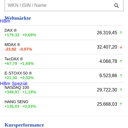
Weltmärkte
HBm
DAX ®
26.319,45
+179,32
+0,69%
MDAX ®
32.407,20
-23,92
-0,07%
TecDAX ®
4.068,78
+67,79
+1,69%
E-STOXX 50 ®
6.523,86
+21,30
+0,33%
HBm Spezial
NASDAQ 100
29.722,30
+348,97
+1,19%
HANG SENG
25.668,03
+136,03
+0,53%
Kursperformance