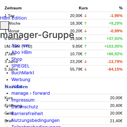
Zeitraum
Kurs
%
1 Tag
20,00€
-1,96%
HBm Edition
1 Woche
18,30€
+9,29%
1 Monat
20,20€
-0,99%
manager-Gruppe
6 Monate
14,50€
+37,93%
Abo mm
Lfd. Jahr (YTD)
9,85€
+103,05%
Abo HBm
1 Jahr
10,70€
+86,92%
Shop
3 Jahre
23,20€
-13,79%
SPIEGEL
5 Jahre
55,79€
-64,15%
BuchMarkt
Werbung
Jobs
Kursdaten
manage › forward
Kurs
20,00€
Impressum
Eröffnung
20,40€
Datenschutz
Barrierefreiheit
Geld
20,00€
Nutzungsbedingungen
Brief
21,40€