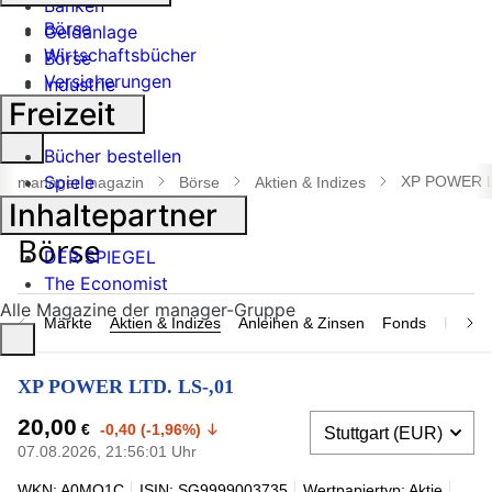
Banken
Börse
Geldanlage
Wirtschaftsbücher
Börse
Versicherungen
Industrie
Freizeit
Suche
Bücher bestellen
öffnen
Spiele
XP POWER L
manager magazin
Börse
Aktien & Indizes
Inhaltepartner
DER SPIEGEL
The Economist
Alle Magazine der manager-Gruppe
Märkte
Aktien & Indizes
Anleihen & Zinsen
Fonds
Rohsto
XP POWER LTD. LS-,01
20,00
€
-0,40 (-1,96%)
07.08.2026, 21:56:01 Uhr
WKN: A0MQ1C
ISIN: SG9999003735
Wertpapiertyp: Aktie