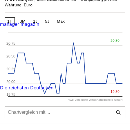
Währung: Euro
1T
3M
1J
5J
Max
manager magazin
20,80
20,75
20,50
20,25
20,00
Die reichsten Deutschen
19,80
19,75
vwd Vereinigte Wirtschaftsdienste GmbH