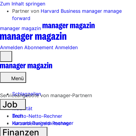
Zum Inhalt springen
Partner von
Harvard Business manager
manage
forward
manager magazin
Anmelden
Abonnement
Anmelden
Menü
öffnen
Menü
Schlagzeilen
Serviceangebote von manager-Partnern
Job
Mobilität
Tech
Brutto-Netto-Rechner
Harvard Business manager
Kurzarbeitergeld-Rechner
Finanzen
Handel