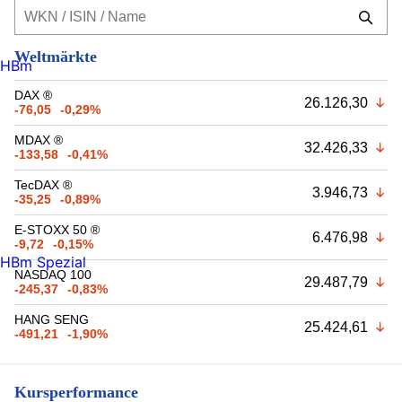
Weltmärkte
HBm
DAX ®
26.126,30
-76,05
-0,29%
MDAX ®
32.426,33
-133,58
-0,41%
TecDAX ®
3.946,73
-35,25
-0,89%
E-STOXX 50 ®
6.476,98
-9,72
-0,15%
HBm Spezial
NASDAQ 100
29.487,79
-245,37
-0,83%
HANG SENG
25.424,61
-491,21
-1,90%
Kursperformance