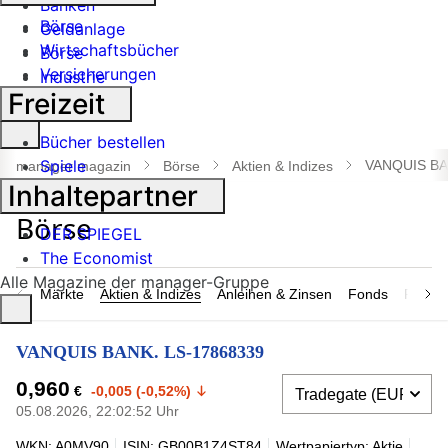
Banken
Börse
Geldanlage
Wirtschaftsbücher
Börse
Versicherungen
Industrie
Freizeit
Suche
Bücher bestellen
öffnen
Spiele
VANQUIS BA
manager magazin
Börse
Aktien & Indizes
Inhaltepartner
DER SPIEGEL
The Economist
Alle Magazine der manager-Gruppe
Märkte
Aktien & Indizes
Anleihen & Zinsen
Fonds
Rohsto
VANQUIS BANK. LS-17868339
0,960
€
-0,005 (-0,52%)
05.08.2026, 22:02:52 Uhr
WKN: A0MV90
ISIN: GB00B1Z4ST84
Wertpapiertyp: Aktie