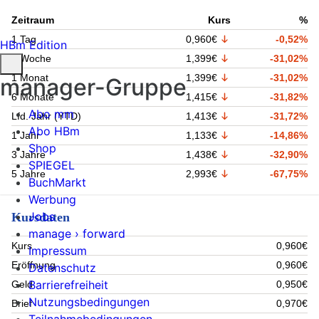
Zeitraum
Kurs
%
1 Tag
0,960€
-0,52%
HBm Edition
1 Woche
1,399€
-31,02%
1 Monat
1,399€
-31,02%
manager-Gruppe
6 Monate
1,415€
-31,82%
Abo mm
Lfd. Jahr (YTD)
1,413€
-31,72%
Abo HBm
1 Jahr
1,133€
-14,86%
Shop
3 Jahre
1,438€
-32,90%
SPIEGEL
5 Jahre
2,993€
-67,75%
BuchMarkt
Werbung
Jobs
Kursdaten
manage › forward
Kurs
0,960€
Impressum
Eröffnung
0,960€
Datenschutz
Barrierefreiheit
Geld
0,950€
Nutzungsbedingungen
Brief
0,970€