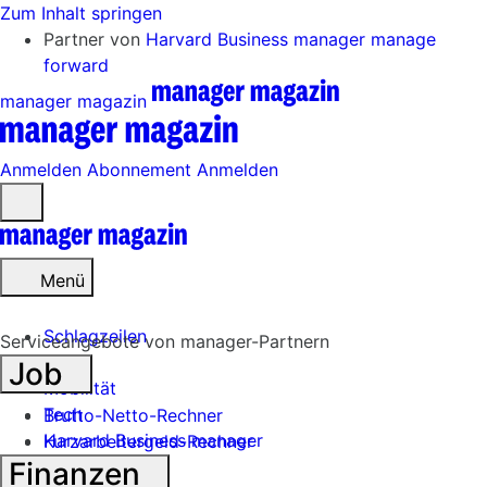
Zum Inhalt springen
Partner von
Harvard Business manager
manage
forward
manager magazin
Anmelden
Abonnement
Anmelden
Menü
öffnen
Menü
Schlagzeilen
Serviceangebote von manager-Partnern
Job
Mobilität
Tech
Brutto-Netto-Rechner
Harvard Business manager
Kurzarbeitergeld-Rechner
Finanzen
Handel