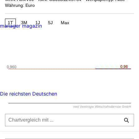
Währung: Euro
1T
3M
1J
5J
Max
manager magazin
0,96
0,96
0,960
Die reichsten Deutschen
vwd Vereinigte Wirtschaftsdienste GmbH