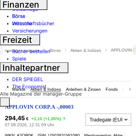
Banken
Finanzen
Geldanlage
Börse
Börse
Industrie
Wirtschaftsbücher
Versicherungen
Freizeit
Suche
öffnen
APPLOVIN C
manager magazin
Börse
Aktien & Indizes
Bücher bestellen
Spiele
Inhaltepartner
DER SPIEGEL
The Economist
Märkte
Aktien & Indizes
Anleihen & Zinsen
Fonds
Rohsto
Alle Magazine der manager-Gruppe
APPLOVIN CORP.A -,00003
294,45
€
+3,10 (+1,06%)
07.08.2026, 12:31:09 Uhr
WKN: A2QR0K
ISIN: US03831W1080
Wertpapiertyp: Aktie