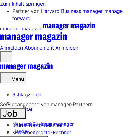
Zum Inhalt springen
Partner von
Harvard Business manager
manage
forward
manager magazin
Anmelden
Abonnement
Anmelden
Menü
öffnen
Menü
Schlagzeilen
Serviceangebote von manager-Partnern
Mobilität
Job
Tech
Harvard Business manager
Brutto-Netto-Rechner
Handel
Kurzarbeitergeld-Rechner