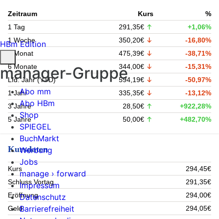
Zeitraum
Kurs
%
1 Tag
291,35€
+1,06%
1 Woche
350,20€
-16,80%
HBm Edition
1 Monat
475,39€
-38,71%
6 Monate
344,00€
-15,31%
manager-Gruppe
Lfd. Jahr (YTD)
594,19€
-50,97%
Abo mm
1 Jahr
335,35€
-13,12%
Abo HBm
3 Jahre
28,50€
+922,28%
Shop
5 Jahre
50,00€
+482,70%
SPIEGEL
BuchMarkt
Kursdaten
Werbung
Jobs
Kurs
294,45€
manage › forward
Schluss Vortag
291,35€
Impressum
Eröffnung
294,00€
Datenschutz
Barrierefreiheit
Geld
294,05€