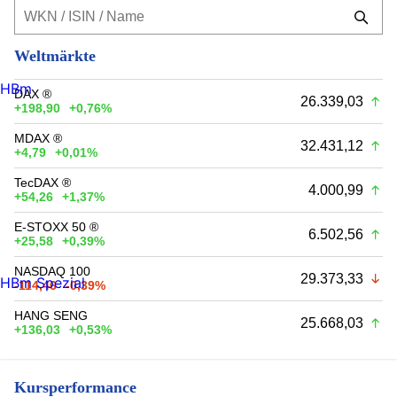
Weltmärkte
HBm
DAX ®
26.339,03
+198,90
+0,76%
MDAX ®
32.431,12
+4,79
+0,01%
TecDAX ®
4.000,99
+54,26
+1,37%
E-STOXX 50 ®
6.502,56
+25,58
+0,39%
NASDAQ 100
29.373,33
HBm Spezial
-114,46
-0,39%
HANG SENG
25.668,03
+136,03
+0,53%
Kursperformance