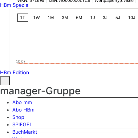
WKN: 871899
ISIN: AU000000LYC6
Wertpapiertyp: Aktie
HBm Spezial
1T
1W
1M
3M
6M
1J
3J
5J
10J
10,07
HBm Edition
manager-Gruppe
Abo mm
Abo HBm
Shop
SPIEGEL
BuchMarkt