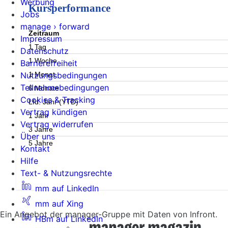
Werbung
Kursperformance
Jobs
manage › forward
Zeitraum
Impressum
1 Tag
Datenschutz
1 Woche
Barrierefreiheit
1 Monat
Nutzungsbedingungen
Teilnahmebedingungen
6 Monate
Cookies & Tracking
Lfd. Jahr (YTD)
Vertrag kündigen
1 Jahr
Vertrag widerrufen
3 Jahre
Über uns
5 Jahre
Kontakt
Hilfe
Text- & Nutzungsrechte
mm auf LinkedIn
mm auf Xing
Ein Angebot der manager-Gruppe mit Daten von Infront.
HBm auf LinkedIn