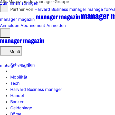
Alle Magazine der manager-Gruppe
Zum Inhalt springen
Partner von
Harvard Business manager
manage forw
manager magazin
Anmelden
Abonnement
Anmelden
Menü
öffnen
Menü
Schlagzeilen
manager magazin
Mobilität
Tech
Harvard Business manager
Handel
Banken
Geldanlage
Börse