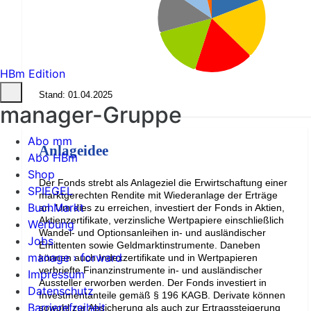
HBm Edition
Stand: 01.04.2025
manager-Gruppe
Abo mm
Anlageidee
Abo HBm
Shop
Der Fonds strebt als Anlageziel die Erwirtschaftung einer
SPIEGEL
marktgerechten Rendite mit Wiederanlage der Erträge
BuchMarkt
an. Um dies zu erreichen, investiert der Fonds in Aktien,
Aktienzertifikate, verzinsliche Wertpapiere einschließlich
Werbung
Wandel- und Optionsanleihen in- und ausländischer
Jobs
Emittenten sowie Geldmarktinstrumente. Daneben
manage › forward
können auch Indexzertifikate und in Wertpapieren
verbriefte Finanzinstrumente in- und ausländischer
Impressum
Aussteller erworben werden. Der Fonds investiert in
Datenschutz
Investmentanteile gemäß § 196 KAGB. Derivate können
Barrierefreiheit
sowohl zur Absicherung als auch zur Ertragssteigerung