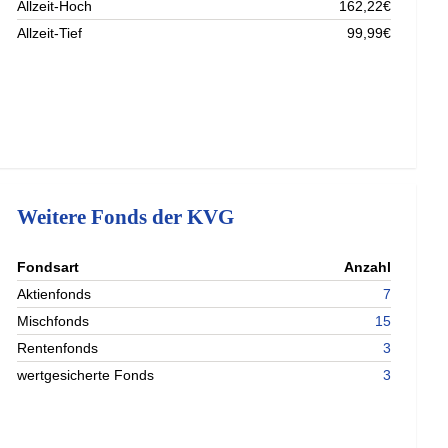
Allzeit-Hoch
162,22€
Allzeit-Tief
99,99€
Weitere Fonds der KVG
nterladen
Fondsart
Anzahl
nterladen
Aktienfonds
7
nterladen
Mischfonds
15
nterladen
Rentenfonds
3
wertgesicherte Fonds
3