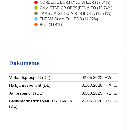
NORDEA 1-EUR.H.YLD BI-EUR (17.84%)
GAM STAR-CR.OPPS(EO)IA EO (15.74%)
JAMS-JM GL.EQ.A.RTN IEOHA (13.71%)
THEAM Quant-Eu. IEOD (11.87%)
Rest (3.64%)
Dokumente
Verkaufsprospekt (DE)
02.05.2023
VW
PDF heru
Halbjahresbericht (DE)
31.03.2025
HA
PDF heru
Jahresbericht (DE)
30.09.2025
RE
PDF heru
Basisinformationsblatt (PRIIP-KID)
26.05.2026
PK
PDF heru
(DE)