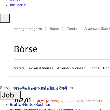
Industrie
Suche
öffnen
Argentum Stabili
manager magazin
Börse
Fonds
Märkte
Aktien & Indizes
Anleihen & Zinsen
Fonds
Rohs
Serviceangebote von manager-Partnern
Argentum Stabilitäts-Pf
Job
162,01
€
-0,21 (-0,13%)
06.08.2026, 13:12:10 Uhr
Brutto-Netto-Rechner