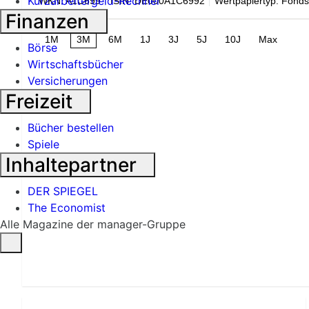
Kurzarbeitergeld-Rechner
WKN: A1C699
ISIN: DE000A1C6992
Wertpapiertyp: Fonds
Finanzen
1M
3M
6M
1J
3J
5J
10J
Max
Börse
Wirtschaftsbücher
Versicherungen
Freizeit
Bücher bestellen
Spiele
Inhaltepartner
DER SPIEGEL
The Economist
Alle Magazine der manager-Gruppe