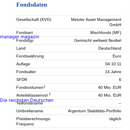
Fondsdaten
Gesellschaft (KVG)
Metzler Asset Management
GmbH
Fondsart
Mischfonds (MF)
manager magazin
Fondstyp
Gemischt weltweit flexibel
Land
Deutschland
Fondswährung
Euro
Auflage
04.10.11
Fondsalter
14 Jahre
SFDR
6
1
Fondsvolumen
40 Mio. EUR
2
Anteilsklassenvol.
40 Mio. EUR
Die reichsten Deutschen
Teilfondsname
--
Umbrellaname
Argentum Stabilitäts-Portfolio
Preisberechnungs-
täglich
Frequenz