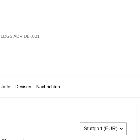
LDGS ADR DL-,001
toffe
Devisen
Nachrichten