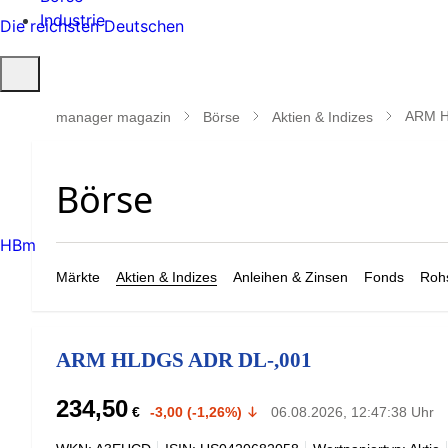
Industrie
Die reichsten Deutschen
Suche
öffnen
ARM H
manager magazin
Börse
Aktien & Indizes
HBm
Märkte
Aktien & Indizes
Anleihen & Zinsen
Fonds
Rohs
ARM HLDGS ADR DL-,001
234,50
€
-3,00 (-1,26%)
06.08.2026, 12:47:38 Uhr