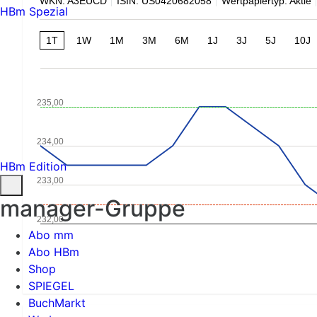
WKN: A3EUCD
ISIN: US0420682058
Wertpapiertyp: Aktie
HBm Spezial
1T
1W
1M
3M
6M
1J
3J
5J
10J
235,00
234,00
HBm Edition
233,00
manager-Gruppe
232,00
Abo mm
Abo HBm
Shop
SPIEGEL
BuchMarkt