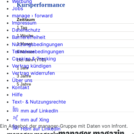
Werbung
Kursperformance
Jobs
manage › forward
Zeitraum
Impressum
1 Tag
Datenschutz
1 Woche
Barrierefreiheit
1 Monat
Nutzungsbedingungen
Teilnahmebedingungen
6 Monate
Cookies & Tracking
Lfd. Jahr (YTD)
Vertrag kündigen
1 Jahr
Vertrag widerrufen
3 Jahre
Über uns
5 Jahre
Kontakt
Hilfe
Text- & Nutzungsrechte
mm auf LinkedIn
mm auf Xing
Ein Angebot der manager-Gruppe mit Daten von Infront.
HBm auf LinkedIn