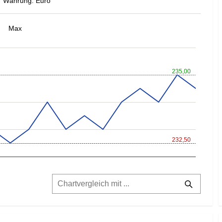
Währung: Euro
Max
235,00
232,50