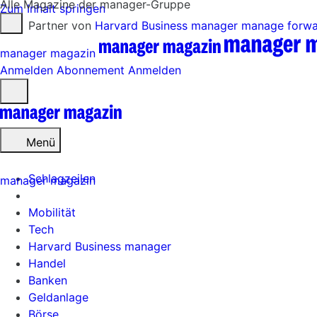
Alle Magazine der manager-Gruppe
Zum Inhalt springen
Partner von
Harvard Business manager
manage forw
manager magazin
Anmelden
Abonnement
Anmelden
Menü
öffnen
Menü
Schlagzeilen
manager magazin
Mobilität
Tech
Harvard Business manager
Handel
Banken
Geldanlage
Börse