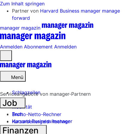
Zum Inhalt springen
Partner von
Harvard Business manager
manage
forward
manager magazin
Anmelden
Abonnement
Anmelden
Menü
öffnen
Menü
Schlagzeilen
Serviceangebote von manager-Partnern
Job
Mobilität
Tech
Brutto-Netto-Rechner
Harvard Business manager
Kurzarbeitergeld-Rechner
Finanzen
Handel