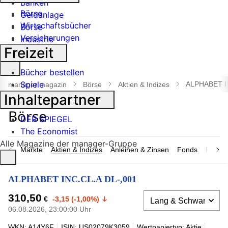
Banken
Börse
Geldanlage
Wirtschaftsbücher
Börse
Versicherungen
Industrie
Freizeit
Suche
Bücher bestellen
öffnen
Spiele
ALPHABET I
manager magazin
Börse
Aktien & Indizes
Inhaltepartner
DER SPIEGEL
The Economist
Alle Magazine der manager-Gruppe
Märkte
Aktien & Indizes
Anleihen & Zinsen
Fonds
Rohsto
ALPHABET INC.CL.A DL-,001
310,50
€
-3,15 (-1,00%)
06.08.2026, 23:00:00 Uhr
WKN: A14Y6F
ISIN: US02079K3059
Wertpapiertyp: Aktie