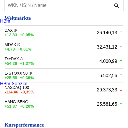
Weltmärkte
HBm
DAX ®
26.140,13
+13,83
+0,05%
MDAX ®
32.431,12
+4,79
+0,01%
TecDAX ®
4.000,99
+54,26
+1,37%
E-STOXX 50 ®
6.502,56
+25,58
+0,39%
HBm Spezial
NASDAQ 100
29.373,33
-114,46
-0,39%
HANG SENG
25.581,65
+51,37
+0,20%
Kursperformance