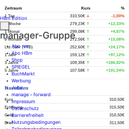
Zeitraum
Kurs
%
1 Tag
310,50€
-1,00%
HBm Edition
1 Woche
279,23€
+12,33%
1 Monat
299,08€
+4,87%
manager-Gruppe
6 Monate
272,56€
+15,08%
Abo mm
Lfd. Jahr (YTD)
252,60€
+24,17%
Abo HBm
1 Jahr
159,12€
+97,12%
Shop
3 Jahre
109,35€
+186,82%
SPIEGEL
5 Jahre
107,58€
+191,54%
BuchMarkt
Werbung
Jobs
Kursdaten
manage › forward
Kurs
310,50€
Impressum
Eröffnung
315,50€
Datenschutz
Barrierefreiheit
Geld
310,50€
Nutzungsbedingungen
Brief
311,50€