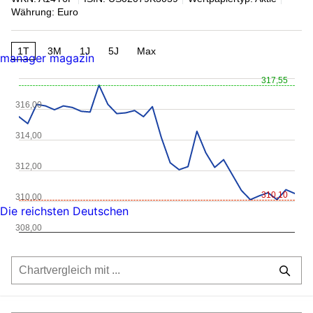
Währung: Euro
1T
3M
1J
5J
Max
manager magazin
317,55
316,00
314,00
312,00
310,10
310,00
Die reichsten Deutschen
308,00