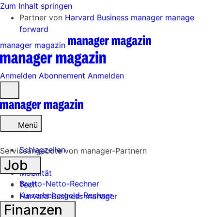
Zum Inhalt springen
Partner von
Harvard Business manager
manage
forward
manager magazin
Anmelden
Abonnement
Anmelden
Menü
öffnen
Menü
Schlagzeilen
Serviceangebote von manager-Partnern
Job
Mobilität
Brutto-Netto-Rechner
Tech
Kurzarbeitergeld-Rechner
Harvard Business manager
Finanzen
Handel