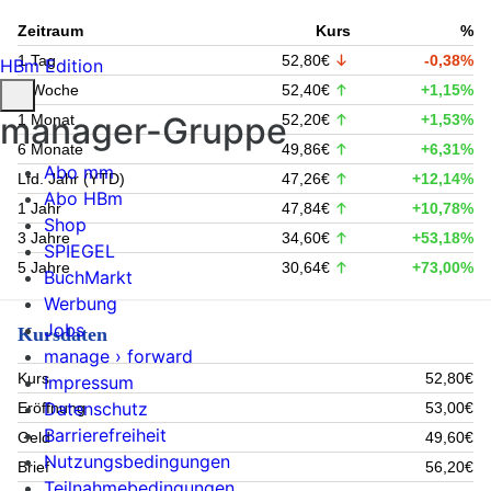
Zeitraum
Kurs
%
1 Tag
52,80€
-0,38%
HBm Edition
1 Woche
52,40€
+1,15%
manager-Gruppe
1 Monat
52,20€
+1,53%
6 Monate
49,86€
+6,31%
Abo mm
Lfd. Jahr (YTD)
47,26€
+12,14%
Abo HBm
1 Jahr
47,84€
+10,78%
Shop
3 Jahre
34,60€
+53,18%
SPIEGEL
5 Jahre
30,64€
+73,00%
BuchMarkt
Werbung
Jobs
Kursdaten
manage › forward
Kurs
52,80€
Impressum
Datenschutz
Eröffnung
53,00€
Barrierefreiheit
Geld
49,60€
Nutzungsbedingungen
Brief
56,20€
Teilnahmebedingungen