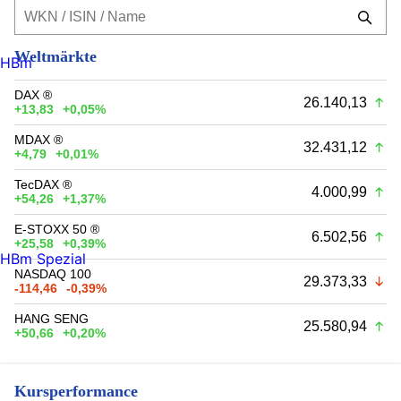
Weltmärkte
HBm
DAX ®
26.140,13
+13,83
+0,05%
MDAX ®
32.431,12
+4,79
+0,01%
TecDAX ®
4.000,99
+54,26
+1,37%
E-STOXX 50 ®
6.502,56
+25,58
+0,39%
HBm Spezial
NASDAQ 100
29.373,33
-114,46
-0,39%
HANG SENG
25.580,94
+50,66
+0,20%
Kursperformance