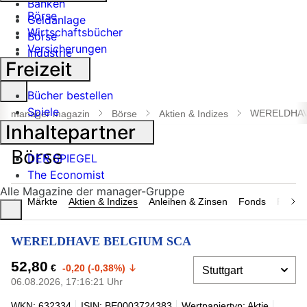
Banken
Börse
Geldanlage
Wirtschaftsbücher
Börse
Versicherungen
Industrie
Freizeit
Suche
Bücher bestellen
öffnen
Spiele
WERELDHAV
manager magazin
Börse
Aktien & Indizes
Inhaltepartner
DER SPIEGEL
The Economist
Alle Magazine der manager-Gruppe
Märkte
Aktien & Indizes
Anleihen & Zinsen
Fonds
Rohsto
WERELDHAVE BELGIUM SCA
52,80
€
-0,20 (-0,38%)
06.08.2026, 17:16:21 Uhr
WKN: 632334
ISIN: BE0003724383
Wertpapiertyp: Aktie