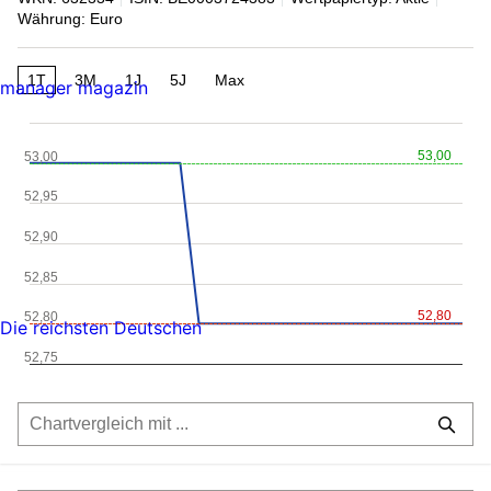
Währung: Euro
1T
3M
1J
5J
Max
manager magazin
53,00
53,00
52,95
52,90
52,85
52,80
52,80
Die reichsten Deutschen
52,75