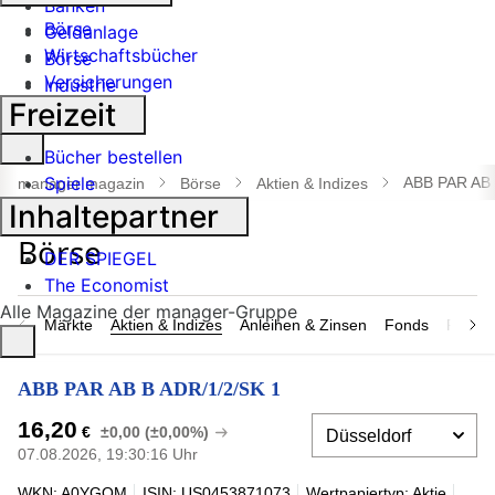
Banken
Börse
Geldanlage
Wirtschaftsbücher
Börse
Versicherungen
Industrie
Freizeit
Suche
Bücher bestellen
öffnen
Spiele
ABB PAR AB 
manager magazin
Börse
Aktien & Indizes
Inhaltepartner
DER SPIEGEL
The Economist
Alle Magazine der manager-Gruppe
Märkte
Aktien & Indizes
Anleihen & Zinsen
Fonds
Rohsto
ABB PAR AB B ADR/1/2/SK 1
16,20
€
±0,00 (±0,00%)
07.08.2026, 19:30:16 Uhr
WKN: A0YGQM
ISIN: US0453871073
Wertpapiertyp: Aktie