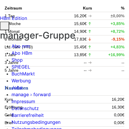
Zeitraum
Kurs
%
1 Tag
16,20€
±0,00%
HBm Edition
1 Woche
15,60€
+3,85%
1 Monat
14,90€
+8,72%
manager-Gruppe
6 Monate
17,83€
-9,15%
Abo mm
Lfd. Jahr (YTD)
15,45€
+4,83%
Abo HBm
1 Jahr
13,85€
+16,99%
Shop
3 Jahre
--
--
SPIEGEL
5 Jahre
--
--
BuchMarkt
Werbung
Jobs
Kursdaten
manage › forward
Kurs
16,20€
Impressum
Eröffnung
16,30€
Datenschutz
Barrierefreiheit
Geld
0,00€
Nutzungsbedingungen
Brief
0,00€