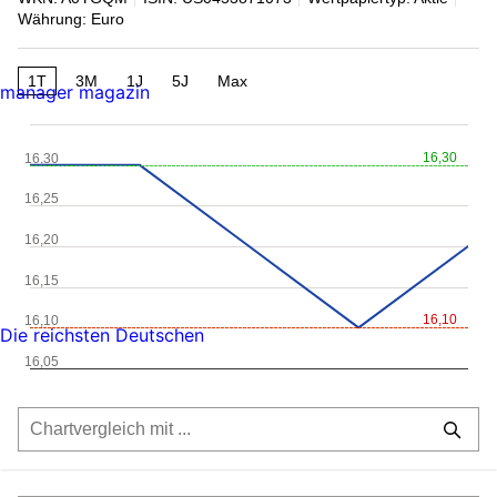
Währung: Euro
1T
3M
1J
5J
Max
manager magazin
16,30
16,30
16,25
16,20
16,15
16,10
16,10
Die reichsten Deutschen
16,05