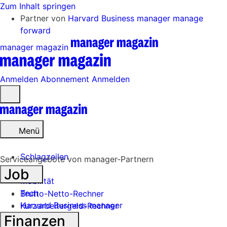
Zum Inhalt springen
Partner von
Harvard Business manager
manage
forward
manager magazin
Anmelden
Abonnement
Anmelden
Menü
öffnen
Menü
Schlagzeilen
Serviceangebote von manager-Partnern
Job
Mobilität
Tech
Brutto-Netto-Rechner
Harvard Business manager
Kurzarbeitergeld-Rechner
Finanzen
Handel