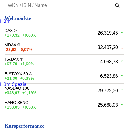
Weltmärkte
HBm
DAX ®
26.319,45
+179,32
+0,69%
MDAX ®
32.407,20
-23,92
-0,07%
TecDAX ®
4.068,78
+67,79
+1,69%
E-STOXX 50 ®
6.523,86
+21,30
+0,33%
HBm Spezial
NASDAQ 100
29.722,30
+348,97
+1,19%
HANG SENG
25.668,03
+136,03
+0,53%
Kursperformance