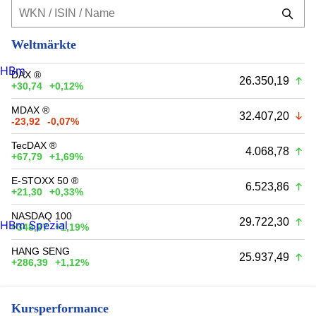
Weltmärkte
HBm
DAX ®
26.350,19
+30,74
+0,12%
MDAX ®
32.407,20
-23,92
-0,07%
TecDAX ®
4.068,78
+67,79
+1,69%
E-STOXX 50 ®
6.523,86
+21,30
+0,33%
NASDAQ 100
29.722,30
HBm Spezial
+348,97
+1,19%
HANG SENG
25.937,49
+286,39
+1,12%
Kursperformance