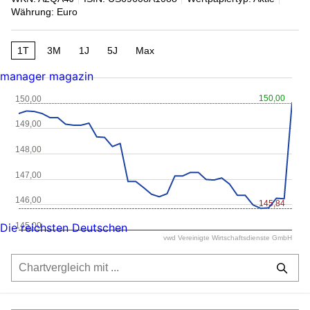
Währung: Euro
1T
3M
1J
5J
Max
manager magazin
150,00
150,00
149,00
148,00
147,00
146,00
145,84
145,00
Die reichsten Deutschen
vwd Vereinigte Wirtschaftsdienste GmbH