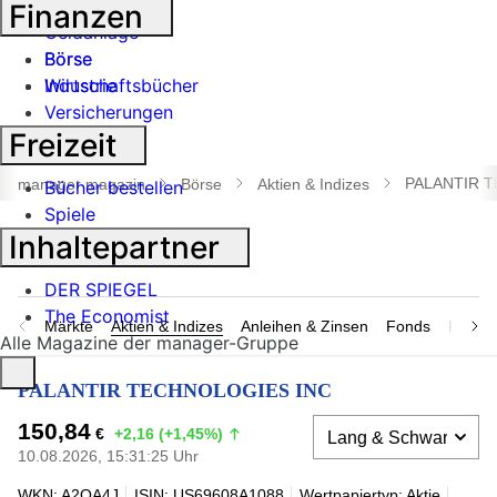
Banken
Finanzen
Geldanlage
Börse
Börse
Industrie
Wirtschaftsbücher
Versicherungen
Freizeit
Suche
öffnen
PALANTIR 
manager magazin
Börse
Aktien & Indizes
Bücher bestellen
Spiele
Inhaltepartner
DER SPIEGEL
The Economist
Märkte
Aktien & Indizes
Anleihen & Zinsen
Fonds
Rohsto
Alle Magazine der manager-Gruppe
PALANTIR TECHNOLOGIES INC
150,84
€
+2,16 (+1,45%)
10.08.2026, 15:31:25 Uhr
WKN: A2QA4J
ISIN: US69608A1088
Wertpapiertyp: Aktie