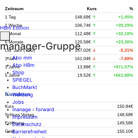
Zeitraum
Kurs
%
1 Tag
148,68€
+1,45%
1 Woche
106,74€
+39,29%
HBm Edition
1 Monat
112,48€
+32,18%
6 Monate
120,58€
+23,30%
manager-Gruppe
Lfd. Jahr (YTD)
157,02€
-5,31%
Abo mm
1 Jahr
161,04€
-7,68%
Abo HBm
3 Jahre
13,88€
+971,57%
Shop
5 Jahre
19,52€
+661,68%
SPIEGEL
BuchMarkt
Kursdaten
Werbung
Jobs
Kurs
150,84€
manage › forward
Schluss Vortag
148,68€
Impressum
Eröffnung
149,58€
Datenschutz
Barrierefreiheit
Geld
150,10€