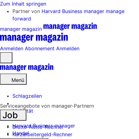
Zum Inhalt springen
Partner von
Harvard Business manager
manage
forward
manager magazin
Anmelden
Abonnement
Anmelden
Menü
öffnen
Menü
Schlagzeilen
Serviceangebote von manager-Partnern
Mobilität
Job
Tech
Harvard Business manager
Brutto-Netto-Rechner
Handel
Kurzarbeitergeld-Rechner