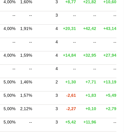
4,00%
1,60%
3
+8,77
+21,82
+10,60
--
--
3
--
--
--
4,00%
1,91%
4
+20,31
+42,42
+43,14
--
--
4
--
--
--
4,00%
1,59%
4
+14,84
+32,95
+27,94
--
--
4
--
--
--
5,00%
1,46%
2
+1,30
+7,71
+13,19
5,00%
1,57%
3
-2,61
+1,83
+5,49
5,00%
2,12%
3
-2,27
+0,10
+2,79
5,00%
--
3
+5,42
+11,96
--