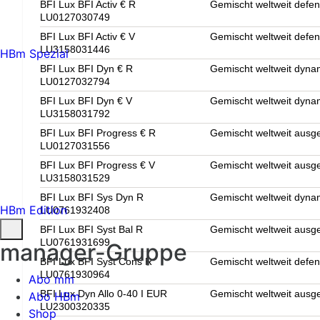
BFI Lux BFI Activ € R
Gemischt weltweit defen
LU0127030749
BFI Lux BFI Activ € V
Gemischt weltweit defen
LU3158031446
HBm Spezial
BFI Lux BFI Dyn € R
Gemischt weltweit dyna
LU0127032794
BFI Lux BFI Dyn € V
Gemischt weltweit dyna
LU3158031792
BFI Lux BFI Progress € R
Gemischt weltweit aus
LU0127031556
BFI Lux BFI Progress € V
Gemischt weltweit aus
LU3158031529
BFI Lux BFI Sys Dyn R
Gemischt weltweit dyna
HBm Edition
LU0761932408
BFI Lux BFI Syst Bal R
Gemischt weltweit aus
LU0761931699
manager-Gruppe
BFI Lux BFI Syst Cons R
Gemischt weltweit defen
LU0761930964
Abo mm
BFI Lux Dyn Allo 0-40 I EUR
Gemischt weltweit aus
Abo HBm
LU2300320335
Shop