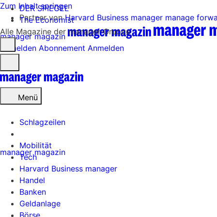
Zum Inhalt springen
DER SPIEGEL
Partner von
Harvard Business manager
manage forw
The Economist
Alle Magazine der manager-Gruppe
manager magazin
Anmelden
Abonnement
Anmelden
Menü
öffnen
Menü
Schlagzeilen
Mobilität
manager magazin
Tech
Harvard Business manager
Handel
Banken
Geldanlage
Börse