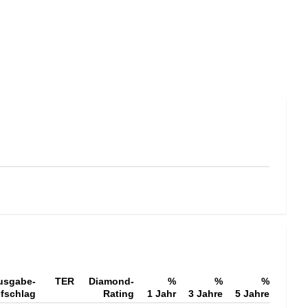
usgabe-
TER
Diamond-
%
%
%
fschlag
Rating
1 Jahr
3 Jahre
5 Jahre