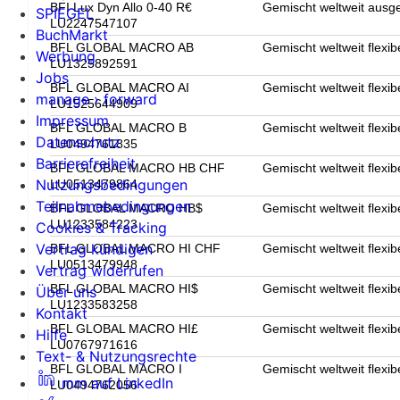
BFI Lux Dyn Allo 0-40 R€
Gemischt weltweit aus
SPIEGEL
LU2247547107
BuchMarkt
BFL GLOBAL MACRO AB
Gemischt weltweit flexib
Werbung
LU1325892591
Jobs
BFL GLOBAL MACRO AI
Gemischt weltweit flexib
manage › forward
LU1525644909
Impressum
BFL GLOBAL MACRO B
Gemischt weltweit flexib
Datenschutz
LU0494761835
Barrierefreiheit
BFL GLOBAL MACRO HB CHF
Gemischt weltweit flexib
Nutzungsbedingungen
LU0513479864
Teilnahmebedingungen
BFL GLOBAL MACRO HB$
Gemischt weltweit flexib
LU1233584223
Cookies & Tracking
Vertrag kündigen
BFL GLOBAL MACRO HI CHF
Gemischt weltweit flexib
LU0513479948
Vertrag widerrufen
BFL GLOBAL MACRO HI$
Gemischt weltweit flexib
Über uns
LU1233583258
Kontakt
BFL GLOBAL MACRO HI£
Gemischt weltweit flexib
Hilfe
LU0767971616
Text- & Nutzungsrechte
BFL GLOBAL MACRO I
Gemischt weltweit flexib
mm auf LinkedIn
LU0494762056