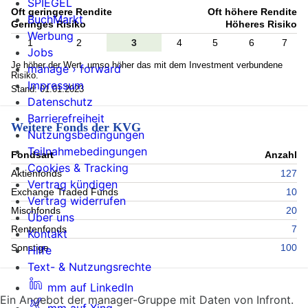
SPIEGEL
Oft geringere Rendite
Oft höhere Rendite
BuchMarkt
Geringes Risiko
Höheres Risiko
Werbung
1
2
3
4
5
6
7
Jobs
Je höher der Wert, umso höher das mit dem Investment verbundene
manage › forward
Risiko.
Impressum
Stand: 01.01.2023
Datenschutz
Barrierefreiheit
Weitere Fonds der KVG
Nutzungsbedingungen
Teilnahmebedingungen
Fondsart
Anzahl
Cookies & Tracking
Aktienfonds
127
Vertrag kündigen
Exchange Traded Funds
10
Vertrag widerrufen
Mischfonds
20
Über uns
Rentenfonds
7
Kontakt
Sonstige
100
Hilfe
Text- & Nutzungsrechte
mm auf LinkedIn
Ein Angebot der manager-Gruppe mit Daten von Infront.