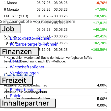
1 Monat
03.07.26 - 03.08.26
-0,76%
6 Monate
03.02.26 - 03.08.26
+7,50%
Lfd. Jahr (YTD)
01.01.26 - 03.08.26
+10,56%
Serviceangebote von manager-Partnern
1 Jahr
03.08.25 - 03.08.26
+17,91%
Job
3 Jahre
03.08.23 - 03.08.26
+40,19%
5 Jahre
03.08.21 - 03.08.26
+42,41%
Brutto-Netto-Rechner
10 Jahre
03.08.16 - 03.08.26
+92,79%
Kurzarbeitergeld-Rechner
Finanzen
seit Auflage
05.12.01 - 03.08.26
+168,50%
1
Kennzahlen werden auf Basis der letzten verfügbaren NAVs
Börse
berechnet. Berechnung nach BVI-Methode.
Wirtschaftsbücher
Versicherungen
Fondsgebühren
Freizeit
Aktueller Ausgabeaufschlag
4,00%
Bücher bestellen
Aktuelle Rücknahmegebühr
--
Spiele
Maximaler Ausgabeaufschlag
5,00%
Inhaltepartner
Maximale Rücknahmegebühr
0,00%