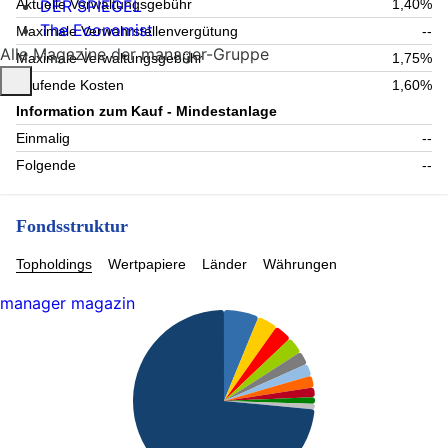
DER SPIEGEL
Aktuelle Verwaltungsgebühr
1,40%
The Economist
Maximale Verwahrstellenvergütung
--
Alle Magazine der manager-Gruppe
Maximale Verwaltungsgebühr
1,75%
Laufende Kosten
1,60%
Information zum Kauf - Mindestanlage
Einmalig
--
Folgende
--
Fondsstruktur
Topholdings
Wertpapiere
Länder
Währungen
manager magazin