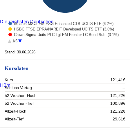
Die reichsten Deutschen
iShares MSCI EM ESG Enhanced CTB UCITS ETF (6.2%)
HSBC FTSE EPRA/NAREIT Developed UCITS ETF (3.6%)
Crown Sigma Ucits PLC-Lgt EM Frontier LC Bond Sub- (3.1%)
ASML Holding (3%)
1/5
RAM Lux Systematic Funds - Emerging Markets Equiti (2.4%)
Swisscanto LU Bond Fund Committed Emerging Markets (2.2%)
Stand: 30.06.2026
Invesco Physical Gold ETC (2.1%)
Bank JSafra Sarasin AG. 0.00%, 31/12/99 (1.7%)
Kursdaten
Siemens AG (1.2%)
SCHNEIDER ELECTRIC SA (1%)
Rest (73.5%)
Kurs
121,41€
HBm
Schluss Vortag
--
52 Wochen-Hoch
121,22€
52 Wochen-Tief
100,89€
Allzeit-Hoch
121,22€
Allzeit-Tief
29,61€