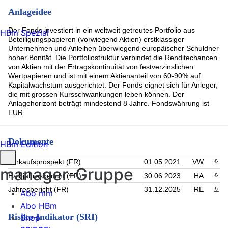
Anlageidee
Der Fonds investiert in ein weltweit getreutes Portfolio aus
HBm Spezial
Beteiligungspapieren (vorwiegend Aktien) erstklassiger
Unternehmen und Anleihen überwiegend europäischer Schuldner
hoher Bonität. Die Portfoliostruktur verbindet die Renditechancen
von Aktien mit der Ertragskontinuität von festverzinslichen
Wertpapieren und ist mit einem Aktienanteil von 60-90% auf
Kapitalwachstum ausgerichtet. Der Fonds eignet sich für Anleger,
die mit grossen Kursschwankungen leben können. Der
Anlagehorizont beträgt mindestend 8 Jahre. Fondswährung ist
EUR.
Dokumente
HBm Edition
Verkaufsprospekt (FR)
01.05.2021
VW
PDF 
manager-Gruppe
Halbjahresbericht (FR)
30.06.2023
HA
PDF 
Jahresbericht (FR)
31.12.2025
RE
PDF 
Abo mm
Abo HBm
Risiko-Indikator (SRI)
Shop