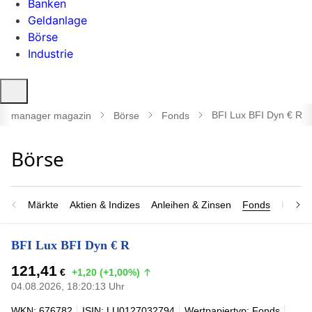
Banken
Geldanlage
Börse
Industrie
Suche
öffnen
BFI Lux BFI Dyn € R
manager magazin
Börse
Fonds
Märkte
Aktien & Indizes
Anleihen & Zinsen
Fonds
Rohsto
BFI Lux BFI Dyn € R
121,41
€
+1,20 (+1,00%)
04.08.2026, 18:20:13 Uhr
WKN: 676782
ISIN: LU0127032794
Wertpapiertyp: Fonds