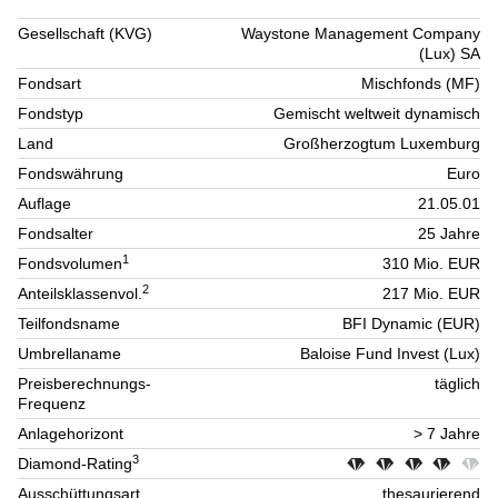
Gesellschaft (KVG)
Waystone Management Company
(Lux) SA
Fondsart
Mischfonds (MF)
Fondstyp
Gemischt weltweit dynamisch
Land
Großherzogtum Luxemburg
Fondswährung
Euro
Auflage
21.05.01
Fondsalter
25 Jahre
1
Fondsvolumen
310 Mio. EUR
2
Anteilsklassenvol.
217 Mio. EUR
Teilfondsname
BFI Dynamic (EUR)
Umbrellaname
Baloise Fund Invest (Lux)
Preisberechnungs-
täglich
Frequenz
Anlagehorizont
> 7 Jahre
3
Diamond-Rating
Ausschüttungsart
thesaurierend