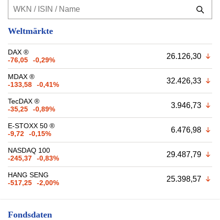
Weltmärkte
DAX ®
26.126,30
-76,05
-0,29%
MDAX ®
32.426,33
-133,58
-0,41%
TecDAX ®
3.946,73
-35,25
-0,89%
E-STOXX 50 ®
6.476,98
-9,72
-0,15%
NASDAQ 100
29.487,79
-245,37
-0,83%
HANG SENG
25.398,57
-517,25
-2,00%
Fondsdaten