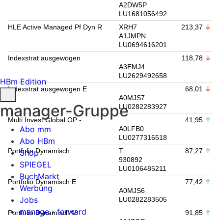
A2DW5P
LU1681056492
HLE Active Managed Pf Dyn R
XRH7
213,37
A1JMPN
LU0694616201
Indexstrat ausgewogen
118,78
A3EMJ4
LU2629492658
HBm Edition
Indexstrat ausgewogen E
68,01
A0MJS7
manager-Gruppe
LU0282283927
Multi Invest Global OP -
41,95
Abo mm
A0LFB0
LU0277316518
Abo HBm
Portfolio Dynamisch
T
87,27
Shop
930892
SPIEGEL
LU0106485211
BuchMarkt
Portfolio Dynamisch E
77,42
Werbung
A0MJS6
Jobs
LU0282283505
manage › forward
Portfolio Dynamisch V
91,85