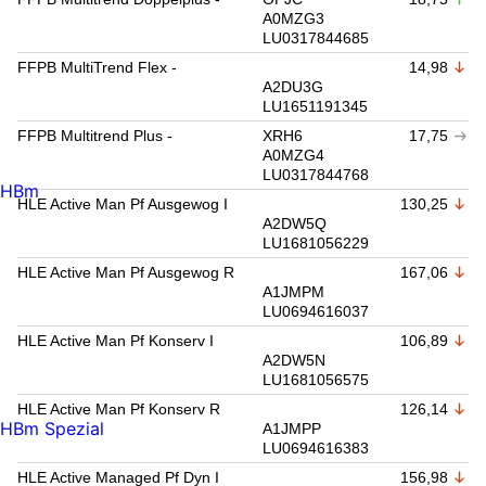
A0MZG3
LU0317844685
FFPB MultiTrend Flex -
14,98
A2DU3G
LU1651191345
FFPB Multitrend Plus -
XRH6
17,75
A0MZG4
LU0317844768
HBm
HLE Active Man Pf Ausgewog I
130,25
A2DW5Q
LU1681056229
HLE Active Man Pf Ausgewog R
167,06
A1JMPM
LU0694616037
HLE Active Man Pf Konserv I
106,89
A2DW5N
LU1681056575
HLE Active Man Pf Konserv R
126,14
HBm Spezial
A1JMPP
LU0694616383
HLE Active Managed Pf Dyn I
156,98