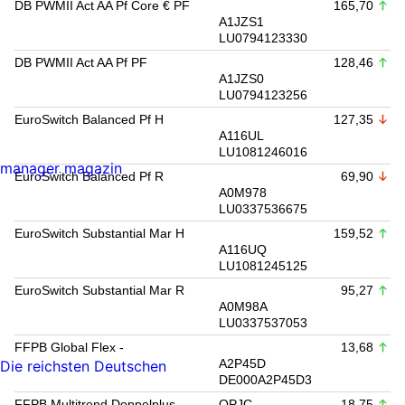
DB PWMII Act AA Pf Core € PF
165,70
A1JZS1
LU0794123330
DB PWMII Act AA Pf PF
128,46
A1JZS0
LU0794123256
EuroSwitch Balanced Pf H
127,35
A116UL
LU1081246016
manager magazin
EuroSwitch Balanced Pf R
69,90
A0M978
LU0337536675
EuroSwitch Substantial Mar H
159,52
A116UQ
LU1081245125
EuroSwitch Substantial Mar R
95,27
A0M98A
LU0337537053
FFPB Global Flex -
13,68
A2P45D
Die reichsten Deutschen
DE000A2P45D3
FFPB Multitrend Doppelplus -
OPJC
18,75