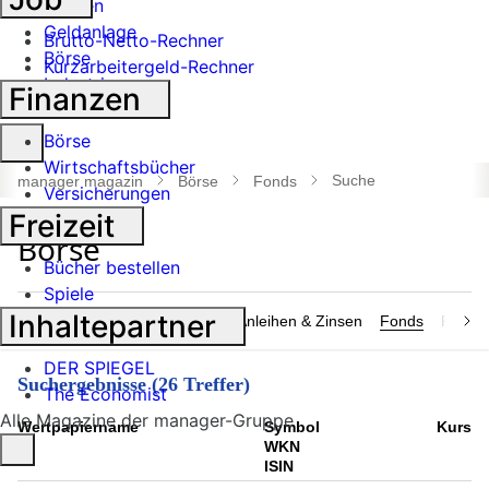
Banken
Geldanlage
Brutto-Netto-Rechner
Börse
Kurzarbeitergeld-Rechner
Industrie
Finanzen
Suche
Börse
öffnen
Wirtschaftsbücher
Suche
manager magazin
Börse
Fonds
Versicherungen
Freizeit
Bücher bestellen
Spiele
Inhaltepartner
Märkte
Aktien & Indizes
Anleihen & Zinsen
Fonds
Rohsto
DER SPIEGEL
Suchergebnisse (26 Treffer)
The Economist
Alle Magazine der manager-Gruppe
Wert­papier­name
Symbol
Kurs
WKN
ISIN