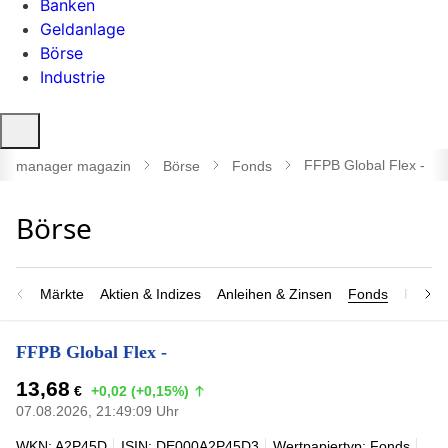
Banken
Geldanlage
Börse
Industrie
Suche
öffnen
FFPB Global Flex -
manager magazin
Börse
Fonds
Märkte
Aktien & Indizes
Anleihen & Zinsen
Fonds
Rohsto
FFPB Global Flex -
13,68
€
+0,02 (+0,15%)
07.08.2026, 21:49:09 Uhr
WKN: A2P45D
ISIN: DE000A2P45D3
Wertpapiertyp: Fonds