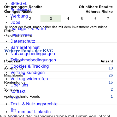
SPIEGEL
Oft geringere Rendite
Oft höhere Rendite
BuchMarkt
Geringes Risiko
Höheres Risiko
Werbung
1
2
3
4
5
6
7
Jobs
Je höher der Wert, umso höher das mit dem Investment verbundene
manage › forward
Risiko.
Impressum
Stand: 30.06.2026
Datenschutz
Barrierefreiheit
Weitere Fonds der KVG
Nutzungsbedingungen
Teilnahmebedingungen
Fondsart
Anzahl
Cookies & Tracking
Aktienfonds
10
Vertrag kündigen
Mischfonds
26
Vertrag widerrufen
Rentenfonds
15
Über uns
Sonstige
2
Kontakt
wertgesicherte Fonds
1
Hilfe
Text- & Nutzungsrechte
mm auf LinkedIn
Ein Angebot der manager-Gruppe mit Daten von Infront.