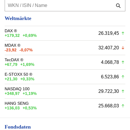
Weltmärkte
DAX ®
26.319,45
+179,32
+0,69%
MDAX ®
32.407,20
-23,92
-0,07%
TecDAX ®
4.068,78
+67,79
+1,69%
E-STOXX 50 ®
6.523,86
+21,30
+0,33%
NASDAQ 100
29.722,30
+348,97
+1,19%
HANG SENG
25.668,03
+136,03
+0,53%
Fondsdaten