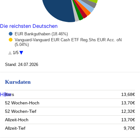
Die reichsten Deutschen
EUR Bankguthaben (18.46%)
Vanguard-Vanguard EUR Cash ETF Reg.Shs EUR Acc. oN
(5.04%)
Deut. Börse Commodities GmbH Xetra-Gold IHS 2007(0 (3.69%)
1/5
Heptagon Fd-Kop.Gl.All-Cap Eq. Reg. Shares C Acc. (3.31%)
Heptagon Fd-Drieh.US Sm.Ca.Eq. Reg. Shs I USD Acc. (3.18%)
Stand: 24.07.2026
Man Fds-Man Jap.CoreAlpha Equ. Reg.Shs.I JPY acc.o
(3.07%)
Xtrackers Euro Stoxx 50 Inhaber-Anteile 1D o.N. (2.72%)
Kursdaten
Lazard Gl.Inv.Fds-L.Rath.Alt. Reg. Shs A Hgd EUR A (2.62%)
InvescoMI2 MDAX ETF Reg. Shs EUR Acc. oN (2.6%)
HBm
Kurs
13,68€
Pacif.Cap.-Pac.G10 Macro Rates Reg. Shs Z Hgd EUR (2.3%)
Rest (53.01%)
52 Wochen-Hoch
13,70€
52 Wochen-Tief
12,32€
Allzeit-Hoch
13,70€
Allzeit-Tief
9,70€