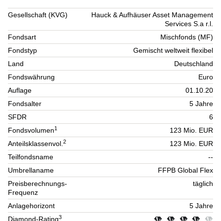
Gesellschaft (KVG)
Hauck & Aufhäuser Asset Management
Services S.a r.l.
Fondsart
Mischfonds (MF)
Fondstyp
Gemischt weltweit flexibel
Land
Deutschland
Fondswährung
Euro
Auflage
01.10.20
Fondsalter
5 Jahre
SFDR
6
1
Fondsvolumen
123 Mio. EUR
2
Anteilsklassenvol.
123 Mio. EUR
Teilfondsname
--
Umbrellaname
FFPB Global Flex
Preisberechnungs-
täglich
Frequenz
Anlagehorizont
5 Jahre
3
Diamond-Rating