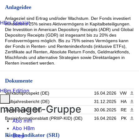
Anlageidee
Anlageziel sind Ertrag und/oder Wachstum. Der Fonds investiert
HBm Spezial
mindestens 25% seines Aktivvermögens in Kapitalbeteiligungen.
Die Investition in American Depository Receipts (ADR) und Global
Depository Receipts (GDR) ist insgesamt bis zu 20% des
Fondsvermögens möglich. Bis zu 75% seines Vermögens kann
der Fonds in Renten- und Rentenindexfonds (inklusive ETFs),
Zertifikate auf Renten, Absolute Return Fonds, Geldmarktfonds,
Mischfonds und alternative Strategien sowie Direktanlagen in
Renten investiert werden.
Dokumente
HBm Edition
Verkaufsprospekt (DE)
16.04.2026
VW
PDF 
Halbjahresbericht (DE)
31.12.2025
HA
PDF 
manager-Gruppe
Jahresbericht (DE)
30.06.2025
RE
PDF 
Basisinformationsblatt (PRIIP-KID) (DE)
16.04.2026
PK
PDF 
Abo mm
Abo HBm
Risiko-Indikator (SRI)
Shop