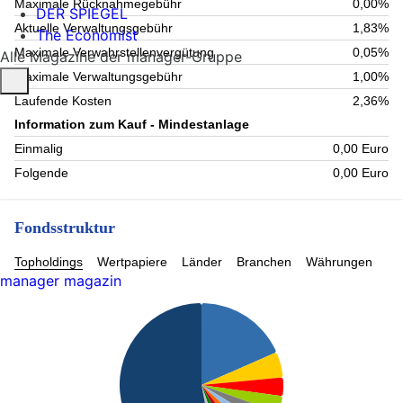
Maximale Rücknahmegebühr
0,00%
DER SPIEGEL
Aktuelle Verwaltungsgebühr
1,83%
The Economist
Maximale Verwahrstellenvergütung
0,05%
Alle Magazine der manager-Gruppe
Maximale Verwaltungsgebühr
1,00%
Laufende Kosten
2,36%
Information zum Kauf - Mindestanlage
Einmalig
0,00 Euro
Folgende
0,00 Euro
Fondsstruktur
Topholdings
Wertpapiere
Länder
Branchen
Währungen
manager magazin