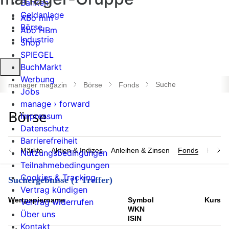
Banken
Geldanlage
Abo mm
Börse
Abo HBm
Industrie
Shop
SPIEGEL
Suche
BuchMarkt
öffnen
Werbung
Suche
manager magazin
Börse
Fonds
Jobs
manage › forward
Impressum
Datenschutz
Barrierefreiheit
Märkte
Aktien & Indizes
Anleihen & Zinsen
Fonds
Rohsto
Nutzungsbedingungen
Teilnahmebedingungen
Cookies & Tracking
Suchergebnisse (1 Treffer)
Vertrag kündigen
Wert­papier­name
Symbol
Kurs
Vertrag widerrufen
WKN
Über uns
ISIN
Kontakt