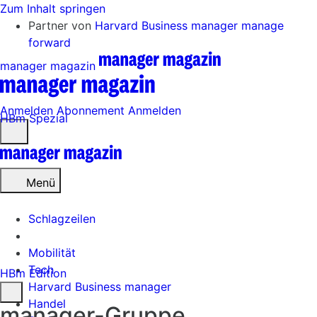
Zum Inhalt springen
Partner von
Harvard Business manager
manage
forward
manager magazin
Anmelden
Abonnement
Anmelden
HBm Spezial
Menü
öffnen
Menü
Schlagzeilen
Mobilität
Tech
HBm Edition
Harvard Business manager
Handel
manager-Gruppe