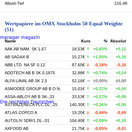
Allzeit-Tief
216,48
Wertpapiere im OMX Stockholm 50 Equal Weighte
(51)
manager magazin
Name
Kurs
%
Absolut
AAK AB NAM. SK 1,67
18,53€
+0,65%
+0,12
AB SAGAX B
15,27€
+1,05%
+0,16
ABB LTD. NA SF 0,12
87,60€
-0,18%
-0,16
ADDTECH AB B SK 0,1875
32,88€
+0,74%
+0,24
ALFA LAVAL AB SK 2,5
52,16€
±0,00%
±0,00
ASMODEE GROUP AB B O.N.
15,01€
+0,27%
+0,04
ASSA-ABLOY AB B SK-,33
33,53€
+0,27%
+0,09
Die reichsten Deutschen
ASTRAZENECA PLC DL-,25
140,30€
+0,36%
+0,50
ATLAS COPCO A
19,20€
-0,44%
-0,09
AUTOLIV SDR/1 DL-,01
104,40€
+0,09%
+0,10
AXFOOD AB
21,75€
-0,05%
-0,01