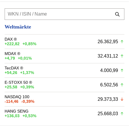
Weltmärkte
DAX ®
26.362,95
+222,82
+0,85%
MDAX ®
32.431,12
+4,79
+0,01%
TecDAX ®
4.000,99
+54,26
+1,37%
E-STOXX 50 ®
6.502,56
+25,58
+0,39%
NASDAQ 100
29.373,33
-114,46
-0,39%
HANG SENG
25.668,03
+136,03
+0,53%