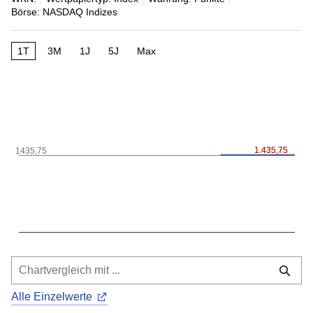
Börse: NASDAQ Indizes
1T
3M
1J
5J
Max
1.435,75
1.435,75
1435,75
Alle Einzelwerte