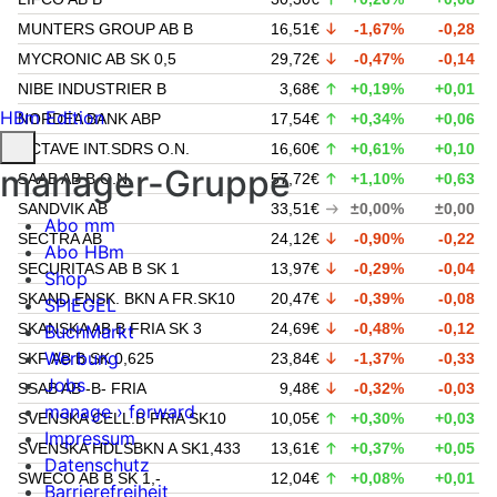
MUNTERS GROUP AB B
16,51€
-1,67%
-0,28
MYCRONIC AB SK 0,5
29,72€
-0,47%
-0,14
NIBE INDUSTRIER B
3,68€
+0,19%
+0,01
HBm Edition
NORDEA BANK ABP
17,54€
+0,34%
+0,06
OCTAVE INT.SDRS O.N.
16,60€
+0,61%
+0,10
manager-Gruppe
SAAB AB B O.N.
57,72€
+1,10%
+0,63
SANDVIK AB
33,51€
±0,00%
±0,00
Abo mm
SECTRA AB
24,12€
-0,90%
-0,22
Abo HBm
SECURITAS AB B SK 1
13,97€
-0,29%
-0,04
Shop
SKAND.ENSK. BKN A FR.SK10
20,47€
-0,39%
-0,08
SPIEGEL
SKANSKA AB B FRIA SK 3
24,69€
-0,48%
-0,12
BuchMarkt
Werbung
SKF AB B SK 0,625
23,84€
-1,37%
-0,33
Jobs
SSAB AB -B- FRIA
9,48€
-0,32%
-0,03
manage › forward
SVENSKA CELL.B FRIA SK10
10,05€
+0,30%
+0,03
Impressum
SVENSKA HDLSBKN A SK1,433
13,61€
+0,37%
+0,05
Datenschutz
SWECO AB B SK 1,-
12,04€
+0,08%
+0,01
Barrierefreiheit