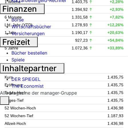
Kurzarbeitergeld-Rechner
1 Woche
1.403,75
+2,28%
Finanzen
1 Monat
1.394,92
+2,93%
6 Monate
1.331,58
+7,82%
Börse
Lfd. Jahr (YTD)
1.278,93
+12,26%
Wirtschaftsbücher
1 Jahr
1.190,17
+20,63%
Versicherungen
Freizeit
3 Jahre
927,23
+54,84%
5 Jahre
1.072,36
+33,89%
Bücher bestellen
Spiele
Kursdaten
Inhaltepartner
Kurs
1.435,75
DER SPIEGEL
Eröffnung
1.435,75
The Economist
Alle Magazine der manager-Gruppe
Tages-Hoch
1.435,75
Tages-Tief
1.435,75
52 Wochen-Hoch
1.436,98
52 Wochen-Tief
1.187,93
Allzeit-Hoch
1.436,98