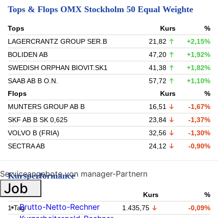
Tops & Flops OMX Stockholm 50 Equal Weighte
Tops
Kurs
%
LAGERCRANTZ GROUP SER.B
21,82
+2,15%
BOLIDEN AB
47,20
+1,92%
SWEDISH ORPHAN BIOVIT.SK1
41,38
+1,82%
SAAB AB B O.N.
57,72
+1,10%
Flops
Kurs
%
MUNTERS GROUP AB B
16,51
-1,67%
SKF AB B SK 0,625
23,84
-1,37%
VOLVO B (FRIA)
32,56
-1,30%
SECTRA AB
24,12
-0,90%
Serviceangebote von manager-Partnern
Kursperformance
Job
Zeitraum
Kurs
%
Brutto-Netto-Rechner
1 Tag
1.435,75
-0,09%