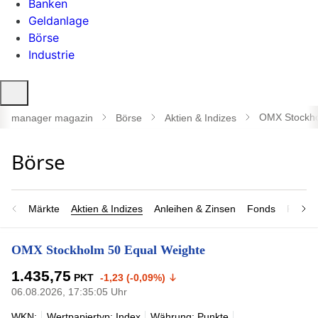
Banken
Geldanlage
Börse
Industrie
Suche
öffnen
OMX Stockho
manager magazin
Börse
Aktien & Indizes
Märkte
Aktien & Indizes
Anleihen & Zinsen
Fonds
Rohsto
OMX Stockholm 50 Equal Weighte
1.435,75
PKT
-1,23 (-0,09%)
06.08.2026, 17:35:05 Uhr
WKN:
Wertpapiertyp: Index
Währung: Punkte