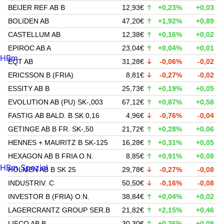
BEIJER REF AB B
12,93€
+0,23%
+0,03
BOLIDEN AB
47,20€
+1,92%
+0,89
CASTELLUM AB
12,38€
+0,16%
+0,02
EPIROC AB A
23,04€
+0,04%
+0,01
HBm
EQT AB
31,28€
-0,06%
-0,02
ERICSSON B (FRIA)
8,81€
-0,27%
-0,02
ESSITY AB B
25,73€
+0,19%
+0,05
EVOLUTION AB (PU) SK-,003
67,12€
+0,87%
+0,58
FASTIG.AB BALD. B SK 0,16
4,96€
-0,76%
-0,04
GETINGE AB B FR. SK-,50
21,72€
+0,28%
+0,06
HENNES + MAURITZ B SK-125
16,28€
+0,31%
+0,05
HEXAGON AB B FRIA O.N.
8,85€
+0,91%
+0,08
HBm Spezial
HOLMEN AB B SK 25
29,78€
-0,27%
-0,08
INDUSTRIV. C
50,50€
-0,16%
-0,08
INVESTOR B (FRIA) O.N.
38,84€
+0,04%
+0,02
LAGERCRANTZ GROUP SER.B
21,82€
+2,15%
+0,46
LIFCO AB B
30,30€
+0,26%
+0,08