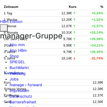
Zeitraum
Kurs
%
1 Tag
12,38€
+0,04%
1 Woche
12,20€
+1,52%
HBm Edition
1 Monat
12,07€
+2,57%
6 Monate
10,31€
+20,14%
manager-Gruppe
Lfd. Jahr (YTD)
9,78€
+26,58%
Abo mm
1 Jahr
9,98€
+24,11%
Abo HBm
3 Jahre
9,79€
+26,45%
Shop
5 Jahre
18,14€
-31,74%
SPIEGEL
BuchMarkt
Kursdaten
Werbung
Jobs
Kurs
12,38€
manage › forward
Schluss Vortag
12,38€
Impressum
Eröffnung
12,37€
Datenschutz
Barrierefreiheit
Geld
12,36€