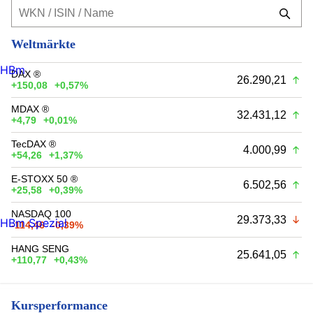
Weltmärkte
HBm
DAX ®
26.290,21
+150,08
+0,57%
MDAX ®
32.431,12
+4,79
+0,01%
TecDAX ®
4.000,99
+54,26
+1,37%
E-STOXX 50 ®
6.502,56
+25,58
+0,39%
NASDAQ 100
29.373,33
HBm Spezial
-114,46
-0,39%
HANG SENG
25.641,05
+110,77
+0,43%
Kursperformance