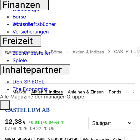
Banken
Finanzen
Geldanlage
Börse
Börse
Industrie
Wirtschaftsbücher
Versicherungen
Freizeit
Suche
öffnen
CASTELLUM
manager magazin
Börse
Aktien & Indizes
Bücher bestellen
Spiele
Inhaltepartner
DER SPIEGEL
The Economist
Märkte
Aktien & Indizes
Anleihen & Zinsen
Fonds
Rohsto
Alle Magazine der manager-Gruppe
CASTELLUM AB
12,38
€
+0,01 (+0,04%)
07.08.2026, 09:32:20 Uhr
WKN: 906997
ISIN: SE0000379190
Wertpapiertyp: Aktie