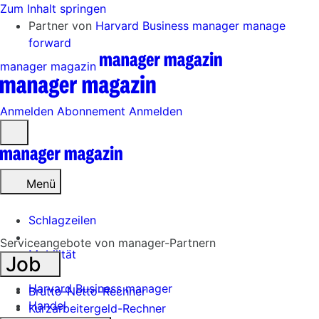
Zum Inhalt springen
Partner von
Harvard Business manager
manage
forward
manager magazin
Anmelden
Abonnement
Anmelden
Menü
öffnen
Menü
Schlagzeilen
Serviceangebote von manager-Partnern
Mobilität
Job
Tech
Harvard Business manager
Brutto-Netto-Rechner
Handel
Kurzarbeitergeld-Rechner