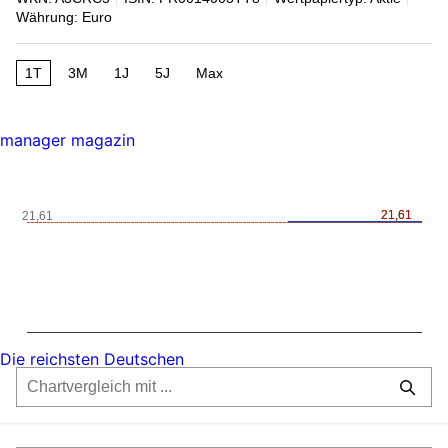
Währung: Euro
1T
3M
1J
5J
Max
manager magazin
21,61
21,61
21,61
Die reichsten Deutschen