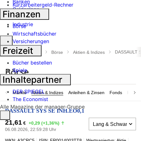
Banken
Kurzarbeitergeld-Rechner
Geldanlage
Finanzen
Börse
Industrie
Börse
Wirtschaftsbücher
Suche
Versicherungen
öffnen
Freizeit
DASSAULT S
manager magazin
Börse
Aktien & Indizes
Bücher bestellen
Spiele
Inhaltepartner
DER SPIEGEL
Märkte
Aktien & Indizes
Anleihen & Zinsen
Fonds
Rohsto
The Economist
Alle Magazine der manager-Gruppe
DASSAULT SYS SE INH.EO0,1
21,61
€
+0,29 (+1,36%)
06.08.2026, 22:59:28 Uhr
WKN: A3CRC5
ISIN: FR0014003TT8
Wertpapiertyp: Aktie