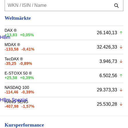
Weltmärkte
DAX ®
26.140,13
+13,83
+0,05%
HBm
MDAX ®
32.426,33
-133,58
-0,41%
TecDAX ®
3.946,73
-35,25
-0,89%
E-STOXX 50 ®
6.502,56
+25,58
+0,39%
NASDAQ 100
29.373,33
-114,46
-0,39%
HBm Spezial
HANG SENG
25.530,28
-407,98
-1,57%
Kursperformance