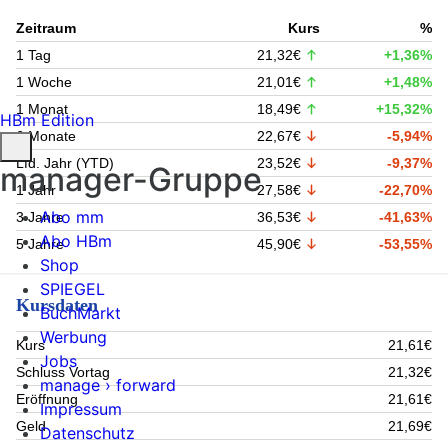
Zeitraum
Kurs
%
1 Tag
21,32€
+1,36%
1 Woche
21,01€
+1,48%
1 Monat
18,49€
+15,32%
HBm Edition
6 Monate
22,67€
-5,94%
Lfd. Jahr (YTD)
23,52€
-9,37%
manager-Gruppe
1 Jahr
27,58€
-22,70%
Abo mm
3 Jahre
36,53€
-41,63%
Abo HBm
5 Jahre
45,90€
-53,55%
Shop
SPIEGEL
Kursdaten
BuchMarkt
Werbung
Kurs
21,61€
Jobs
Schluss Vortag
21,32€
manage › forward
Eröffnung
21,61€
Impressum
Geld
21,69€
Datenschutz