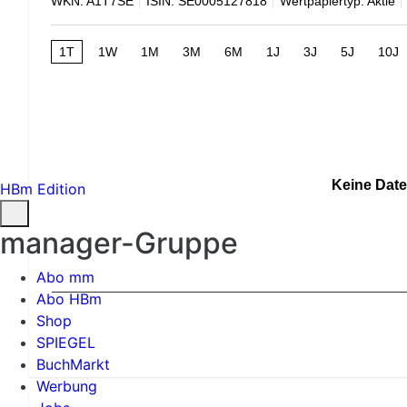
WKN: A1T7SE
ISIN: SE0005127818
Wertpapiertyp: Aktie
1T
1W
1M
3M
6M
1J
3J
5J
10J
Keine Date
HBm Edition
manager-Gruppe
Abo mm
Abo HBm
Shop
SPIEGEL
BuchMarkt
Werbung