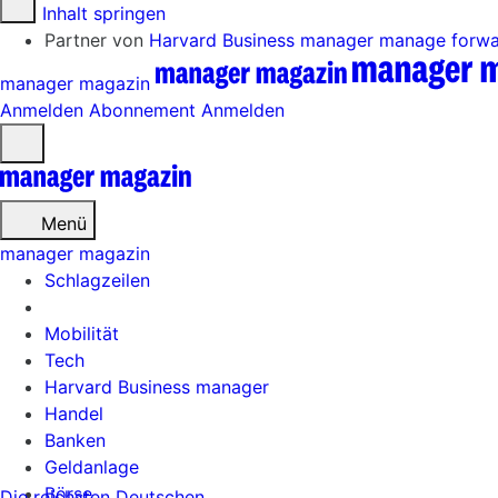
Zum Inhalt springen
Partner von
Harvard Business manager
manage forw
manager magazin
Anmelden
Abonnement
Anmelden
Menü
öffnen
Menü
manager magazin
Schlagzeilen
Mobilität
Tech
Harvard Business manager
Handel
Banken
Geldanlage
Börse
Die reichsten Deutschen