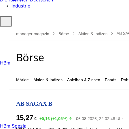
Industrie
Suche
öffnen
AB SA
manager magazin
Börse
Aktien & Indizes
HBm
Märkte
Aktien & Indizes
Anleihen & Zinsen
Fonds
Rohs
AB SAGAX B
15,27
€
+0,16 (+1,05%)
06.08.2026, 22:02:48 Uhr
HBm Spezial