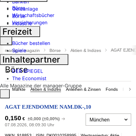
Banken
Börse
Geldanlage
Wirtschaftsbücher
Börse
Versicherungen
Industrie
Freizeit
Suche
Bücher bestellen
öffnen
Spiele
AGAT EJEN
manager magazin
Börse
Aktien & Indizes
Inhaltepartner
DER SPIEGEL
The Economist
Alle Magazine der manager-Gruppe
Märkte
Aktien & Indizes
Anleihen & Zinsen
Fonds
Rohsto
AGAT EJENDOMME NAM.DK-,10
0,150
€
±0,000 (±0,00%)
07.08.2026, 08:09:30 Uhr
WKN: 918853
ISIN: DK0010258995
Wertpapiertyp: Aktie