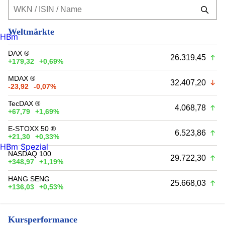
Weltmärkte
HBm
DAX ®
26.319,45
+179,32
+0,69%
MDAX ®
32.407,20
-23,92
-0,07%
TecDAX ®
4.068,78
+67,79
+1,69%
E-STOXX 50 ®
6.523,86
+21,30
+0,33%
HBm Spezial
NASDAQ 100
29.722,30
+348,97
+1,19%
HANG SENG
25.668,03
+136,03
+0,53%
Kursperformance