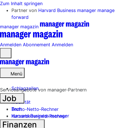
Zum Inhalt springen
Partner von
Harvard Business manager
manage
forward
manager magazin
Anmelden
Abonnement
Anmelden
Menü
öffnen
Menü
Schlagzeilen
Serviceangebote von manager-Partnern
Job
Mobilität
Tech
Brutto-Netto-Rechner
Harvard Business manager
Kurzarbeitergeld-Rechner
Finanzen
Handel