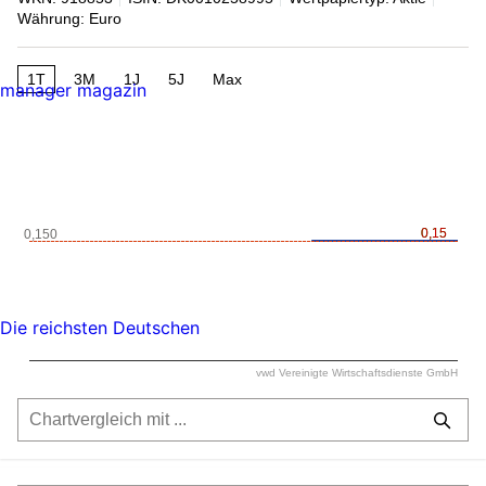
Währung: Euro
1T
3M
1J
5J
Max
manager magazin
0,15
0,15
0,150
Die reichsten Deutschen
vwd Vereinigte Wirtschaftsdienste GmbH