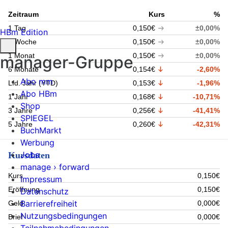
Zeitraum
Kurs
%
1 Tag
0,150€
±0,00%
HBm Edition
1 Woche
0,150€
±0,00%
1 Monat
0,150€
±0,00%
manager-Gruppe
6 Monate
0,154€
-2,60%
Abo mm
Lfd. Jahr (YTD)
0,153€
-1,96%
Abo HBm
1 Jahr
0,168€
-10,71%
Shop
3 Jahre
0,256€
-41,41%
SPIEGEL
5 Jahre
0,260€
-42,31%
BuchMarkt
Werbung
Jobs
Kursdaten
manage › forward
Kurs
0,150€
Impressum
Eröffnung
0,150€
Datenschutz
Barrierefreiheit
Geld
0,000€
Nutzungsbedingungen
Brief
0,000€