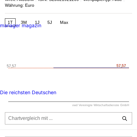
Währung: Euro
1T
3M
1J
5J
Max
manager magazin
57,57
57,57
57,57
Die reichsten Deutschen
vwd Vereinigte Wirtschaftsdienste GmbH