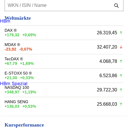
Weltmärkte
HBm
DAX ®
26.319,45
+179,32
+0,69%
MDAX ®
32.407,20
-23,92
-0,07%
TecDAX ®
4.068,78
+67,79
+1,69%
E-STOXX 50 ®
6.523,86
+21,30
+0,33%
HBm Spezial
NASDAQ 100
29.722,30
+348,97
+1,19%
HANG SENG
25.668,03
+136,03
+0,53%
Kursperformance