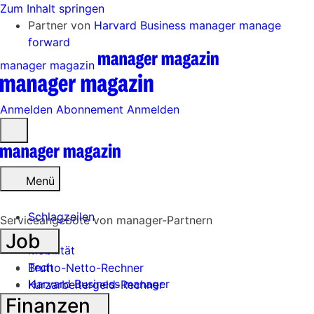
Zum Inhalt springen
Partner von
Harvard Business manager
manage
forward
manager magazin
Anmelden
Abonnement
Anmelden
Menü
öffnen
Menü
Schlagzeilen
Serviceangebote von manager-Partnern
Job
Mobilität
Tech
Brutto-Netto-Rechner
Harvard Business manager
Kurzarbeitergeld-Rechner
Finanzen
Handel