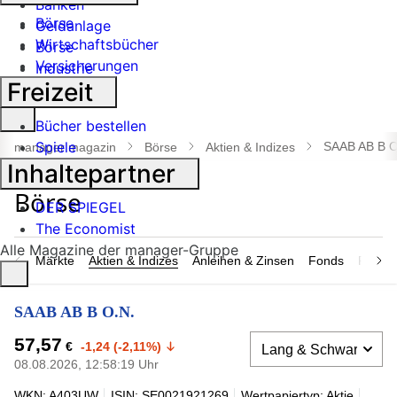
Banken
Börse
Geldanlage
Wirtschaftsbücher
Börse
Versicherungen
Industrie
Freizeit
Suche
Bücher bestellen
öffnen
Spiele
SAAB AB B O
manager magazin
Börse
Aktien & Indizes
Inhaltepartner
DER SPIEGEL
The Economist
Alle Magazine der manager-Gruppe
Märkte
Aktien & Indizes
Anleihen & Zinsen
Fonds
Rohsto
SAAB AB B O.N.
57,57
€
-1,24 (-2,11%)
08.08.2026, 12:58:19 Uhr
WKN: A403UW
ISIN: SE0021921269
Wertpapiertyp: Aktie