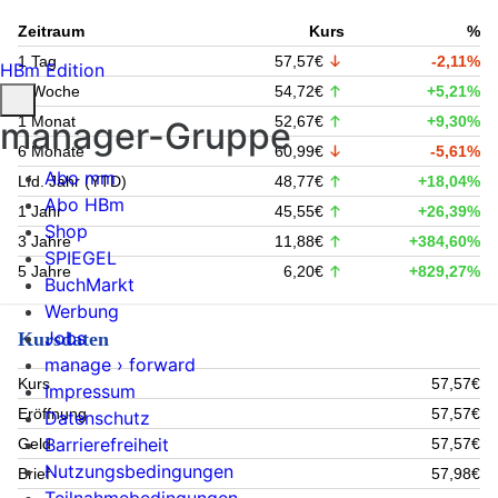
Zeitraum
Kurs
%
1 Tag
57,57€
-2,11%
HBm Edition
1 Woche
54,72€
+5,21%
1 Monat
52,67€
+9,30%
manager-Gruppe
6 Monate
60,99€
-5,61%
Abo mm
Lfd. Jahr (YTD)
48,77€
+18,04%
Abo HBm
1 Jahr
45,55€
+26,39%
Shop
3 Jahre
11,88€
+384,60%
SPIEGEL
5 Jahre
6,20€
+829,27%
BuchMarkt
Werbung
Jobs
Kursdaten
manage › forward
Kurs
57,57€
Impressum
Eröffnung
57,57€
Datenschutz
Barrierefreiheit
Geld
57,57€
Nutzungsbedingungen
Brief
57,98€