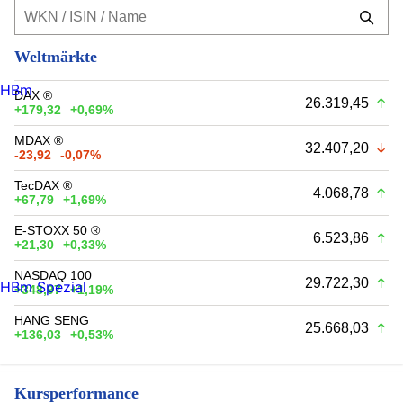
Weltmärkte
HBm
DAX ®
26.319,45
+179,32
+0,69%
MDAX ®
32.407,20
-23,92
-0,07%
TecDAX ®
4.068,78
+67,79
+1,69%
E-STOXX 50 ®
6.523,86
+21,30
+0,33%
NASDAQ 100
29.722,30
HBm Spezial
+348,97
+1,19%
HANG SENG
25.668,03
+136,03
+0,53%
Kursperformance