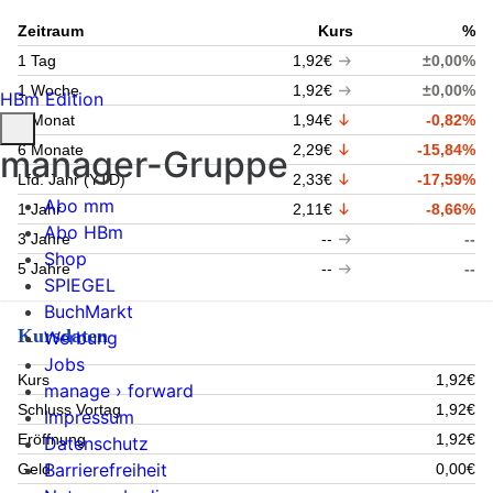
Zeitraum
Kurs
%
1 Tag
1,92€
±0,00%
1 Woche
1,92€
±0,00%
HBm Edition
1 Monat
1,94€
-0,82%
6 Monate
2,29€
-15,84%
manager-Gruppe
Lfd. Jahr (YTD)
2,33€
-17,59%
Abo mm
1 Jahr
2,11€
-8,66%
Abo HBm
3 Jahre
--
--
Shop
5 Jahre
--
--
SPIEGEL
BuchMarkt
Kursdaten
Werbung
Jobs
Kurs
1,92€
manage › forward
Schluss Vortag
1,92€
Impressum
Eröffnung
1,92€
Datenschutz
Barrierefreiheit
Geld
0,00€