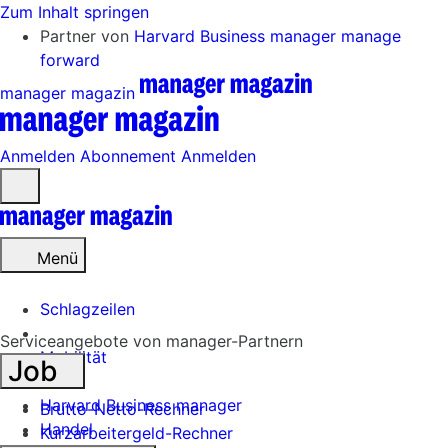
Zum Inhalt springen
Partner von
Harvard Business manager
manage
forward
manager magazin
Anmelden
Abonnement
Anmelden
Menü
öffnen
Menü
Schlagzeilen
Serviceangebote von manager-Partnern
Mobilität
Job
Tech
Harvard Business manager
Brutto-Netto-Rechner
Handel
Kurzarbeitergeld-Rechner