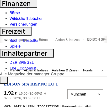
Banken
Finanzen
Geldanlage
Börse
Börse
Industrie
Wirtschaftsbücher
Versicherungen
Freizeit
Suche
öffnen
EDISON SPA
manager magazin
Börse
Aktien & Indizes
Bücher bestellen
Spiele
Inhaltepartner
DER SPIEGEL
The Economist
Märkte
Aktien & Indizes
Anleihen & Zinsen
Fonds
Rohsto
Alle Magazine der manager-Gruppe
EDISON SPA RISP.NC EO 1
1,92
€
±0,00 (±0,00%)
07.08.2026, 08:09:30 Uhr
WKN: 164219
ISIN: IT0003372205
Wertpapiertyp: Aktie