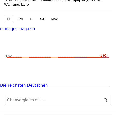
Währung: Euro
1T
3M
1J
5J
Max
manager magazin
1,92
1,92
1,92
Die reichsten Deutschen