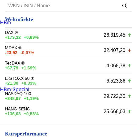
Weltmärkte
HBm
DAX ®
26.319,45
+179,32
+0,69%
MDAX ®
32.407,20
-23,92
-0,07%
TecDAX ®
4.068,78
+67,79
+1,69%
E-STOXX 50 ®
6.523,86
+21,30
+0,33%
HBm Spezial
NASDAQ 100
29.722,30
+348,97
+1,19%
HANG SENG
25.668,03
+136,03
+0,53%
Kursperformance