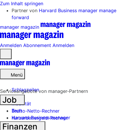
Zum Inhalt springen
Partner von
Harvard Business manager
manage
forward
manager magazin
Anmelden
Abonnement
Anmelden
Menü
öffnen
Menü
Schlagzeilen
Serviceangebote von manager-Partnern
Job
Mobilität
Tech
Brutto-Netto-Rechner
Harvard Business manager
Kurzarbeitergeld-Rechner
Finanzen
Handel