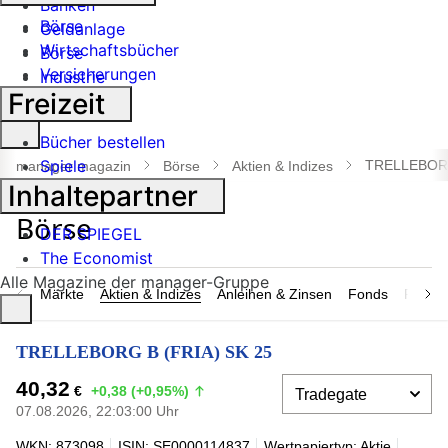
Banken
Börse
Geldanlage
Wirtschaftsbücher
Börse
Versicherungen
Industrie
Freizeit
Suche
Bücher bestellen
öffnen
Spiele
TRELLEBORG
manager magazin
Börse
Aktien & Indizes
Inhaltepartner
DER SPIEGEL
The Economist
Alle Magazine der manager-Gruppe
Märkte
Aktien & Indizes
Anleihen & Zinsen
Fonds
Rohsto
TRELLEBORG B (FRIA) SK 25
40,32
€
+0,38 (+0,95%)
07.08.2026, 22:03:00 Uhr
WKN: 873098
ISIN: SE0000114837
Wertpapiertyp: Aktie