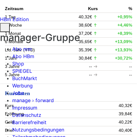
Zeitraum
Kurs
%
1 Tag
40,32€
+0,95%
HBm Edition
1 Woche
38,60€
+4,46%
1 Monat
37,20€
+8,39%
manager-Gruppe
6 Monate
35,65€
+13,09%
Abo mm
Lfd. Jahr (YTD)
35,39€
+13,93%
Abo HBm
1 Jahr
30,84€
+30,72%
Shop
3 Jahre
--
--
SPIEGEL
5 Jahre
--
--
BuchMarkt
Werbung
Jobs
Kursdaten
manage › forward
Kurs
40,32€
Impressum
Eröffnung
39,84€
Datenschutz
Barrierefreiheit
Geld
40,22€
Nutzungsbedingungen
Brief
40,40€