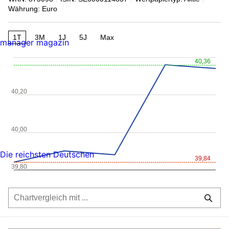
Währung: Euro
1T
3M
1J
5J
Max
manager magazin
40,36
40,20
40,00
Die reichsten Deutschen
39,84
39,80