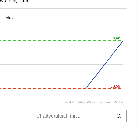
Währung: Euro
Max
18,66
18,59
vwd Vereinigte Wirtschaftsdienste GmbH