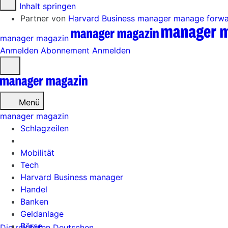
Zum Inhalt springen
Partner von
Harvard Business manager
manage forw
manager magazin
Anmelden
Abonnement
Anmelden
Menü
öffnen
Menü
manager magazin
Schlagzeilen
Mobilität
Tech
Harvard Business manager
Handel
Banken
Geldanlage
Börse
Die reichsten Deutschen