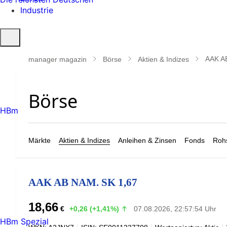
Industrie
Suche
öffnen
AAK A
manager magazin
Börse
Aktien & Indizes
HBm
Märkte
Aktien & Indizes
Anleihen & Zinsen
Fonds
Rohs
AAK AB NAM. SK 1,67
18,66
€
+0,26 (+1,41%)
07.08.2026, 22:57:54 Uhr
HBm Spezial