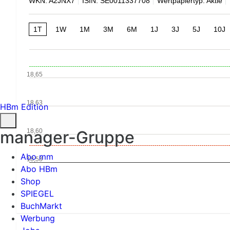
WKN: A2JNX7
ISIN: SE0011337708
Wertpapiertyp: Aktie
1T
1W
1M
3M
6M
1J
3J
5J
10J
18,65
18,63
HBm Edition
18,60
manager-Gruppe
Abo mm
18,58
Abo HBm
Shop
SPIEGEL
BuchMarkt
Werbung