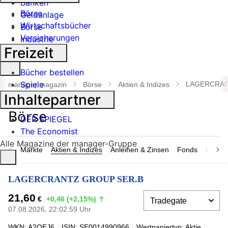
Banken
Börse
Geldanlage
Wirtschaftsbücher
Börse
Versicherungen
Industrie
Freizeit
Suche
Bücher bestellen
öffnen
Spiele
LAGERCRAN
manager magazin
Börse
Aktien & Indizes
Inhaltepartner
DER SPIEGEL
The Economist
Alle Magazine der manager-Gruppe
Märkte
Aktien & Indizes
Anleihen & Zinsen
Fonds
Rohsto
LAGERCRANTZ GROUP SER.B
21,60
€
+0,46 (+2,15%)
07.08.2026, 22:02:59 Uhr
WKN: A2QEJ6
ISIN: SE0014990966
Wertpapiertyp: Aktie