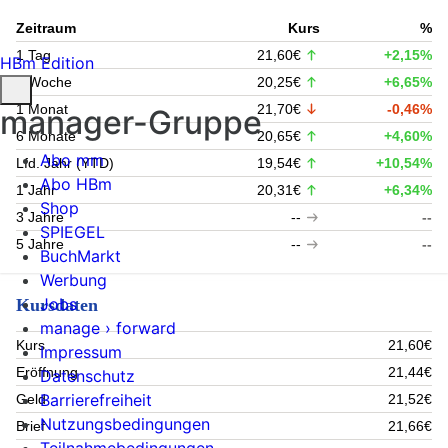
Zeitraum
Kurs
%
1 Tag
21,60€
+2,15%
HBm Edition
1 Woche
20,25€
+6,65%
1 Monat
21,70€
-0,46%
manager-Gruppe
6 Monate
20,65€
+4,60%
Abo mm
Lfd. Jahr (YTD)
19,54€
+10,54%
Abo HBm
1 Jahr
20,31€
+6,34%
Shop
3 Jahre
--
--
SPIEGEL
5 Jahre
--
--
BuchMarkt
Werbung
Jobs
Kursdaten
manage › forward
Kurs
21,60€
Impressum
Eröffnung
21,44€
Datenschutz
Barrierefreiheit
Geld
21,52€
Nutzungsbedingungen
Brief
21,66€