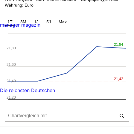
Währung: Euro
1T
3M
1J
5J
Max
manager magazin
21,84
21,80
21,60
21,42
21,40
Die reichsten Deutschen
21,20