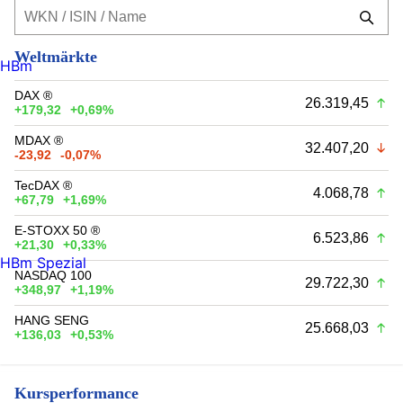
Weltmärkte
HBm
DAX ®
26.319,45
+179,32
+0,69%
MDAX ®
32.407,20
-23,92
-0,07%
TecDAX ®
4.068,78
+67,79
+1,69%
E-STOXX 50 ®
6.523,86
+21,30
+0,33%
HBm Spezial
NASDAQ 100
29.722,30
+348,97
+1,19%
HANG SENG
25.668,03
+136,03
+0,53%
Kursperformance