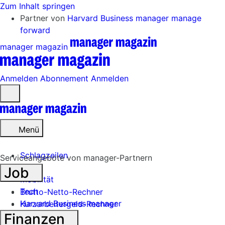
Zum Inhalt springen
Partner von
Harvard Business manager
manage
forward
manager magazin
Anmelden
Abonnement
Anmelden
Menü
öffnen
Menü
Schlagzeilen
Serviceangebote von manager-Partnern
Job
Mobilität
Tech
Brutto-Netto-Rechner
Harvard Business manager
Kurzarbeitergeld-Rechner
Finanzen
Handel