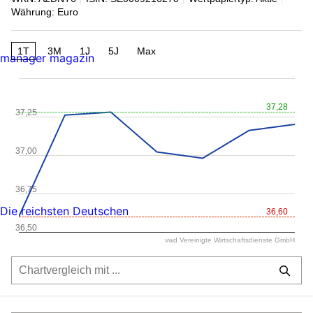
Währung: Euro
1T
3M
1J
5J
Max
manager magazin
37,28
37,25
37,00
36,75
Die reichsten Deutschen
36,60
36,50
vwd Vereinigte Wirtschaftsdienste GmbH