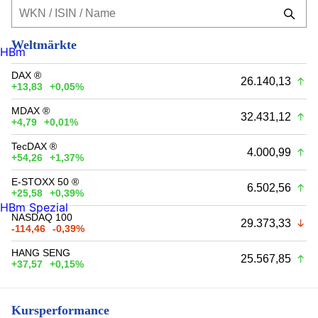
Weltmärkte
HBm
DAX ®
26.140,13
+13,83
+0,05%
MDAX ®
32.431,12
+4,79
+0,01%
TecDAX ®
4.000,99
+54,26
+1,37%
E-STOXX 50 ®
6.502,56
+25,58
+0,39%
HBm Spezial
NASDAQ 100
29.373,33
-114,46
-0,39%
HANG SENG
25.567,85
+37,57
+0,15%
Kursperformance