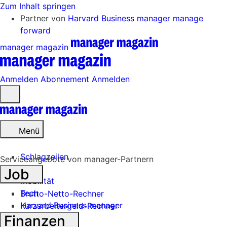
Zum Inhalt springen
Partner von
Harvard Business manager
manage
forward
manager magazin
Anmelden
Abonnement
Anmelden
Menü
öffnen
Menü
Schlagzeilen
Serviceangebote von manager-Partnern
Job
Mobilität
Tech
Brutto-Netto-Rechner
Harvard Business manager
Kurzarbeitergeld-Rechner
Finanzen
Handel