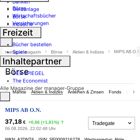
Banken
Börse
Geldanlage
Wirtschaftsbücher
Börse
Versicherungen
Industrie
Freizeit
Suche
Bücher bestellen
öffnen
Spiele
MIPS AB O.N
manager magazin
Börse
Aktien & Indizes
Inhaltepartner
DER SPIEGEL
The Economist
Alle Magazine der manager-Gruppe
Märkte
Aktien & Indizes
Anleihen & Zinsen
Fonds
Rohsto
MIPS AB O.N.
37,18
€
+0,66 (+1,81%)
06.08.2026, 22:02:48 Uhr
WKN: A2DNT6
ISIN: SE0009216278
Wertpapiertyp: Aktie