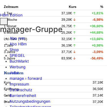
Zeitraum
Kurs
%
1 Tag
37,18€
+1,81%
HBm Edition
1 Woche
39,28€
-6,98%
1 Monat
26,75€
+36,60%
manager-Gruppe
6 Monate
25,26€
+44,68%
Abo mm
Lfd. Jahr (YTD)
32,15€
+13,66%
Abo HBm
1 Jahr
36,19€
+0,98%
Shop
3 Jahre
37,71€
-3,09%
SPIEGEL
5 Jahre
83,99€
-56,49%
BuchMarkt
Werbung
Jobs
Kursdaten
manage › forward
Kurs
37,18€
Impressum
Eröffnung
36,56€
Datenschutz
Barrierefreiheit
Geld
37,14€
Nutzungsbedingungen
Brief
37,20€