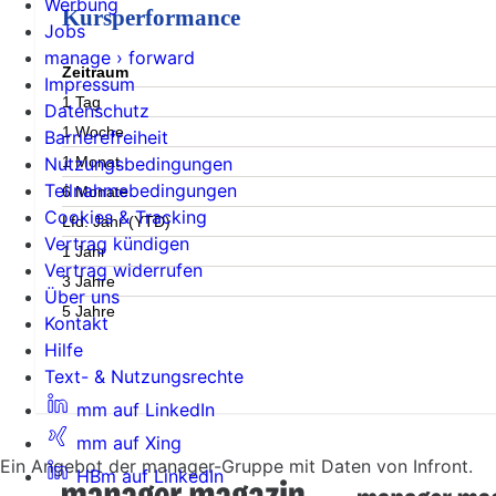
Werbung
Kursperformance
Jobs
manage › forward
Zeitraum
Impressum
1 Tag
Datenschutz
1 Woche
Barrierefreiheit
1 Monat
Nutzungsbedingungen
Teilnahmebedingungen
6 Monate
Cookies & Tracking
Lfd. Jahr (YTD)
Vertrag kündigen
1 Jahr
Vertrag widerrufen
3 Jahre
Über uns
5 Jahre
Kontakt
Hilfe
Text- & Nutzungsrechte
mm auf LinkedIn
mm auf Xing
Ein Angebot der manager-Gruppe mit Daten von Infront.
HBm auf LinkedIn