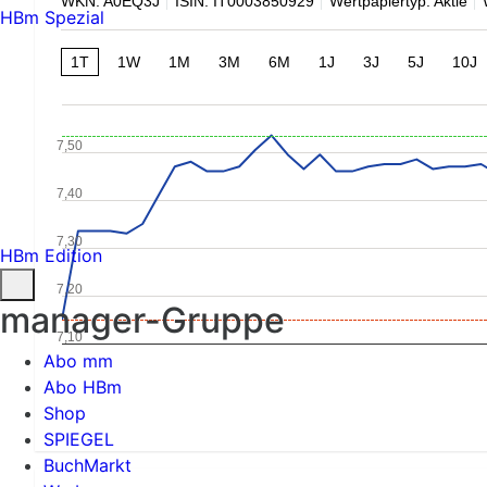
WKN: A0EQ3J
ISIN: IT0003850929
Wertpapiertyp: Aktie
HBm Spezial
1T
1W
1M
3M
6M
1J
3J
5J
10J
7,50
7,40
7,30
HBm Edition
7,20
manager-Gruppe
7,10
Abo mm
Abo HBm
Shop
SPIEGEL
BuchMarkt