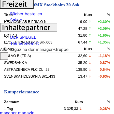
Freizeit
Tops & Flops OMX Stockholm 30 Ask
Bücher bestellen
Tops
Kurs
%
Spiele
HEXAGON AB B FRIA O.N.
9,00
+2,60%
Inhaltepartner
BOLIDEN AB
47,28
+2,09%
EQT AB
31,80
+1,60%
DER SPIEGEL
EVOLUTION AB (PU) SK-,003
67,44
+1,35%
The Economist
Alle Magazine der manager-Gruppe
Flops
Kurs
%
VOLVO B (FRIA)
32,60
-1,18%
SWEDBANK A
35,20
-0,87%
ASTRAZENECA PLC DL-,25
138,90
-0,64%
SVENSKA HDLSBKN A SK1,433
13,47
-0,63%
Kursperformance
Zeitraum
Kurs
%
1 Tag
3.325,33
-0,28%
manager magazin