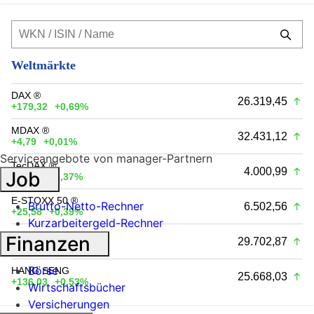
Weltmärkte
DAX ®
26.319,45
+179,32
+0,69%
MDAX ®
32.431,12
+4,79
+0,01%
Serviceangebote von manager-Partnern
TecDAX ®
4.000,99
Job
+54,26
+1,37%
E-STOXX 50 ®
Brutto-Netto-Rechner
6.502,56
+25,58
+0,39%
Kurzarbeitergeld-Rechner
NASDAQ 100
Finanzen
29.702,87
+329,53
+1,12%
Börse
HANG SENG
25.668,03
+136,03
+0,53%
Wirtschaftsbücher
Versicherungen