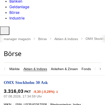
Banken
Geldanlage
Börse
Industrie
Suche
öffnen
OMX Stockho
manager magazin
Börse
Aktien & Indizes
Märkte
Aktien & Indizes
Anleihen & Zinsen
Fonds
Rohsto
OMX Stockholm 30 Ask
3.316,03
PKT
-9,30 (-0,28%)
07.08.2026, 17:34:59 Uhr
WKN:
ISIN: US3540267008
Wertpapiertyp: Index