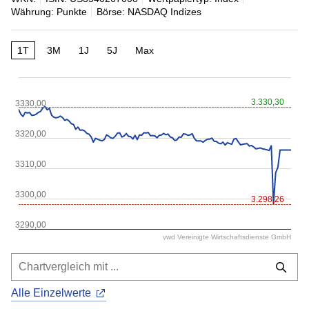
Währung: Punkte
Börse: NASDAQ Indizes
1T
3M
1J
5J
Max
3.330,30
3330,00
3320,00
3310,00
3300,00
3.298,26
3290,00
vwd Vereinigte Wirtschaftsdienste GmbH
Alle Einzelwerte