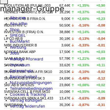
EVOLUTION AB (PU) SK-,003
67,44€
+1,35%
+0,90
manager-Gruppe
HENNES + MAURITZ B SK-125
16,29€
+0,37%
+0,06
Abo mm
HEXAGON AB B FRIA O.N.
9,00€
+2,60%
+0,23
Abo HBm
INDUSTRIV. C
50,50€
-0,16%
-0,08
Shop
INVESTOR B (FRIA) O.N.
38,88€
+0,14%
+0,06
SPIEGEL
LIFCO AB B
30,18€
-0,13%
-0,04
BuchMarkt
NIBE INDUSTRIER B
3,66€
-0,33%
-0,01
Werbung
NORDEA BANK ABP
17,50€
+0,14%
+0,03
Jobs
SAAB AB B O.N.
57,78€
+1,21%
+0,69
manage › forward
Impressum
SANDVIK AB
33,62€
+0,33%
+0,11
Datenschutz
SKAND.ENSK. BKN A FR.SK10
20,53€
-0,10%
-0,02
Barrierefreiheit
SKANSKA AB B FRIA SK 3
24,69€
-0,48%
-0,12
Nutzungsbedingungen
SKF AB B SK 0,625
23,86€
+0,08%
+0,02
Teilnahmebedingungen
SVENSKA CELL.B FRIA SK10
10,08€
+0,55%
+0,06
Cookies & Tracking
SVENSKA HDLSBKN A SK1,433
13,47€
-0,63%
-0,09
Vertrag kündigen
SWEDBANK A
35,20€
-0,87%
-0,31
Vertrag widerrufen