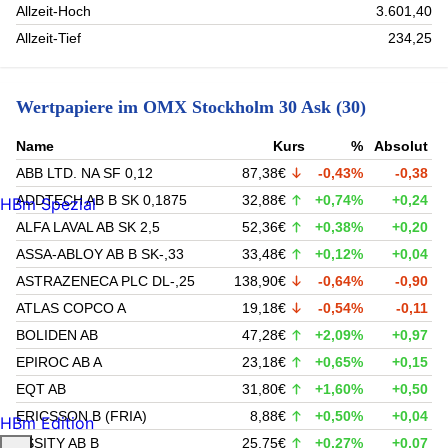
Allzeit-Hoch
3.601,40
Allzeit-Tief
234,25
Wertpapiere im OMX Stockholm 30 Ask (30)
Name
Kurs
%
Absolut
ABB LTD. NA SF 0,12
87,38€
-0,43%
-0,38
ADDTECH AB B SK 0,1875
32,88€
+0,74%
+0,24
HBm Spezial
ALFA LAVAL AB SK 2,5
52,36€
+0,38%
+0,20
ASSA-ABLOY AB B SK-,33
33,48€
+0,12%
+0,04
ASTRAZENECA PLC DL-,25
138,90€
-0,64%
-0,90
ATLAS COPCO A
19,18€
-0,54%
-0,11
BOLIDEN AB
47,28€
+2,09%
+0,97
EPIROC AB A
23,18€
+0,65%
+0,15
EQT AB
31,80€
+1,60%
+0,50
ERICSSON B (FRIA)
8,88€
+0,50%
+0,04
HBm Edition
ESSITY AB B
25,75€
+0,27%
+0,07